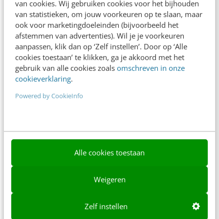
van cookies. Wij gebruiken cookies voor het bijhouden
van statistieken, om jouw voorkeuren op te slaan, maar
Ons team
ook voor marketingdoeleinden (bijvoorbeeld het
afstemmen van advertenties). Wil je je voorkeuren
Werken bij
aanpassen, klik dan op ‘Zelf instellen’. Door op ‘Alle
Whitepapers
cookies toestaan’ te klikken, ga je akkoord met het
gebruik van alle cookies zoals
omschreven in onze
Blog
cookieverklaring
.
Powered by CookieInfo
AI & Tech
Content & Communicatie
Klantcontact & CX
Alle cookies toestaan
Marketing
Social
Weigeren
Themanieuwsbrieven
Zelf instellen
Community