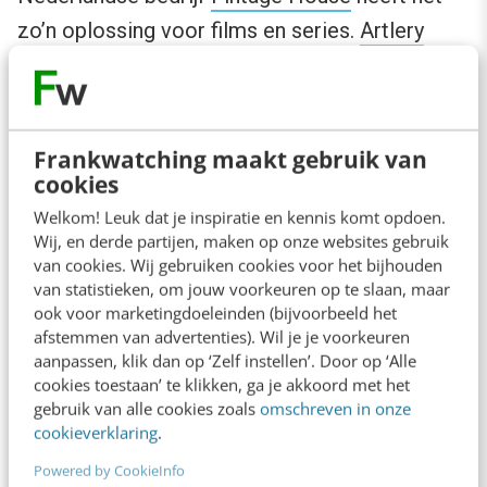
zo’n oplossing voor films en series.
Artlery
doet dit voor kunstwerken.
Het einde van
fake news
?
Frankwatching maakt gebruik van
cookies
Dagelijks komt het voorbij: fake news. Op alle
Welkom! Leuk dat je inspiratie en kennis komt opdoen.
mogelijke kanalen en in de meest ingenieuze
Wij, en derde partijen, maken op onze websites gebruik
van cookies. Wij gebruiken cookies voor het bijhouden
vormen die het heel echt doen lijken. MIT
van statistieken, om jouw voorkeuren op te slaan, maar
kwam in
onderzoek
tot de ontdekking dat we
ook voor marketingdoeleinden (bijvoorbeeld het
fake news 70% sneller op Twitter delen dan
afstemmen van advertenties). Wil je je voorkeuren
aanpassen, klik dan op ‘Zelf instellen’. Door op ‘Alle
echte artikelen.
cookies toestaan’ te klikken, ga je akkoord met het
gebruik van alle cookies zoals
omschreven in onze
cookieverklaring
.
Een groeiend probleem
Powered by CookieInfo