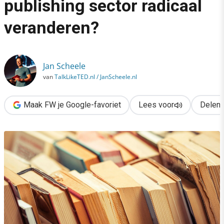
publishing sector radicaal
›
veranderen?
Gaat blockchain de publishing sector radicaal veranderen?
Jan Scheele
van
TalkLikeTED.nl / JanScheele.nl
Maak FW je Google-favoriet
Lees voor
Delen