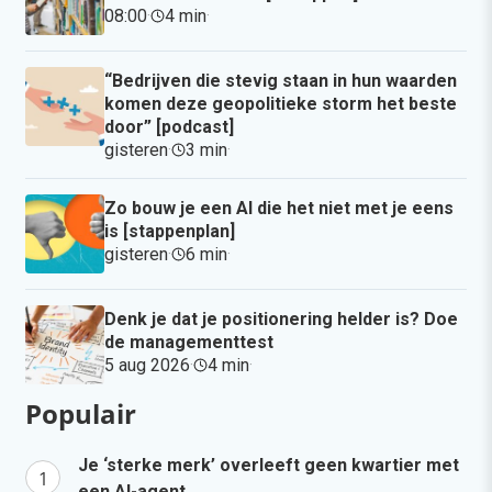
08:00
·
4 min
·
“Bedrijven die stevig staan in hun waarden
komen deze geopolitieke storm het beste
door” [podcast]
gisteren
·
3 min
·
Zo bouw je een AI die het niet met je eens
is [stappenplan]
gisteren
·
6 min
·
Denk je dat je positionering helder is? Doe
de managementtest
5 aug 2026
·
4 min
·
Populair
Je ‘sterke merk’ overleeft geen kwartier met
een AI-agent