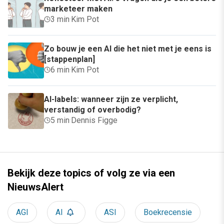
marketeer maken
3 min
·
Kim Pot
Zo bouw je een AI die het niet met je eens is
[stappenplan]
6 min
·
Kim Pot
AI-labels: wanneer zijn ze verplicht,
verstandig of overbodig?
5 min
·
Dennis Figge
Bekijk deze topics of volg ze via een
NieuwsAlert
AGI
AI
ASI
Boekrecensie