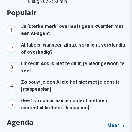
6 aug 2026
·
3 min
·
Populair
Je ‘sterke merk’ overleeft geen kwartier met
een AI-agent
AI-labels: wanneer zijn ze verplicht, verstandig
of overbodig?
LinkedIn Ads is niet te duur, je biedt gewoon te
veel
Zo bouw je een AI die het niet met je eens is
[stappenplan]
Geef structuur aan je content met een
contentbibliotheek [5 stappen]
Agenda
Meer