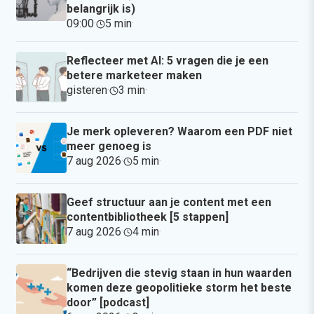
belangrijk is)
09:00
·
5 min
·
Reflecteer met AI: 5 vragen die je een
betere marketeer maken
gisteren
·
3 min
·
Je merk opleveren? Waarom een PDF niet
meer genoeg is
7 aug 2026
·
5 min
·
Geef structuur aan je content met een
contentbibliotheek [5 stappen]
7 aug 2026
·
4 min
·
“Bedrijven die stevig staan in hun waarden
komen deze geopolitieke storm het beste
door” [podcast]