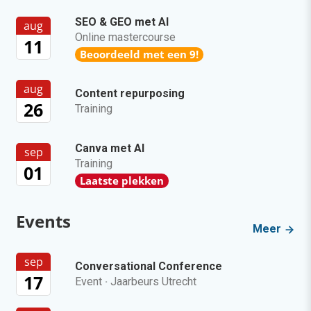
SEO & GEO met AI
aug
Online mastercourse
11
Beoordeeld met een 9!
aug
Content repurposing
26
Training
Canva met AI
sep
Training
01
Laatste plekken
Events
Meer
sep
Conversational Conference
17
Event
·
Jaarbeurs Utrecht