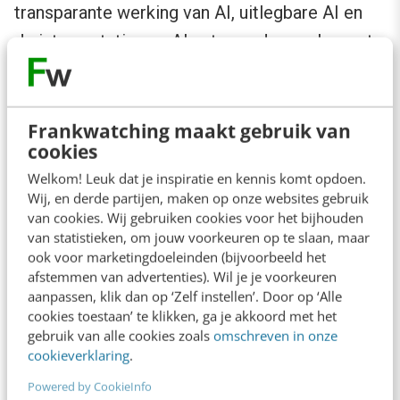
transparante werking van AI, uitlegbare AI en
de interpretatie van AI antwoorden proberen te
onderbouwen. Deze inspanningen moeten
voorkomen dat we het als een black box blijven
zien.
Frankwatching maakt gebruik van
cookies
Zo’n extreem slim systeem zal dan
Welkom! Leuk dat je inspiratie en kennis komt opdoen.
Wij, en derde partijen, maken op onze websites gebruik
onvermijdelijk eigen voorkeuren ontwikkelen
van cookies. Wij gebruiken cookies voor het bijhouden
die niets met de onze te maken hebben. Niet
van statistieken, om jouw voorkeuren op te slaan, maar
ook voor marketingdoeleinden (bijvoorbeeld het
uit kwaadaardigheid, een superintelligentie haat
afstemmen van advertenties). Wil je je voorkeuren
ons niet. Maar we bestaan uit atomen die ze
aanpassen, klik dan op ‘Zelf instellen’. Door op ‘Alle
cookies toestaan’ te klikken, ga je akkoord met het
voor iets anders kan gebruiken. Zoals wij niet
gebruik van alle cookies zoals
omschreven in onze
haten dat we oerbossen kappen voor
cookieverklaring
.
landbouw, zo zou een ASI ons niet haten terwijl
Powered by CookieInfo