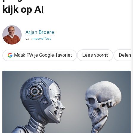
›
kijk op AI
Tussen paniek en pragmatisme: een nuchtere kijk op AI
Arjan Broere
van
meereffect
Maak FW je Google-favoriet
Lees voor
Delen