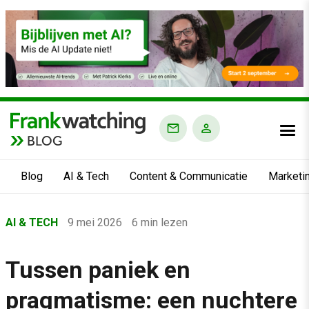
BLOG
Blog
AI & Tech
Content & Communicatie
Marketi
Home
AI & TECH
9 mei 2026
6 min lezen
›
Blog
Tussen paniek en
›
pragmatisme: een nuchtere
AI & Tech