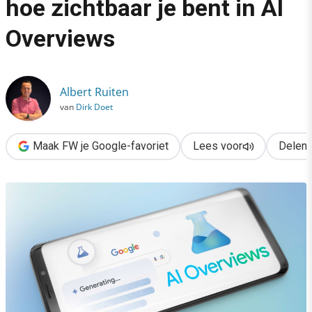
hoe zichtbaar je bent in AI
›
Overviews
Zo check je in 5 stappen hoe zichtbaar je bent in AI Overviews
Albert Ruiten
van
Dirk Doet
Maak FW je Google-favoriet
Lees voor
Delen