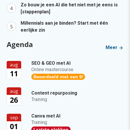
Zo bouw je een AI die het niet met je eens is
[stappenplan]
Millennials aan je binden? Start met één
eerlijke zin
Agenda
Meer
SEO & GEO met AI
aug
Online mastercourse
11
Beoordeeld met een 9!
aug
Content repurposing
26
Training
Canva met AI
sep
Training
01
Laatste plekken