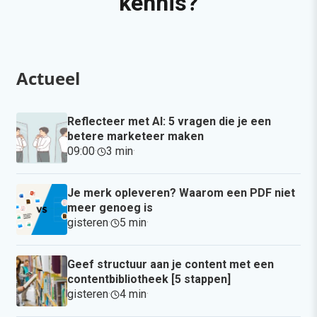
kennis?
Actueel
Reflecteer met AI: 5 vragen die je een
betere marketeer maken
09:00
·
3 min
·
Je merk opleveren? Waarom een PDF niet
meer genoeg is
gisteren
·
5 min
·
Geef structuur aan je content met een
contentbibliotheek [5 stappen]
gisteren
·
4 min
·