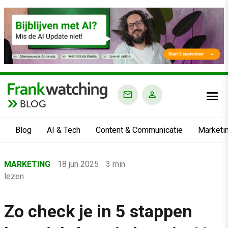
BLOG
Blog
AI & Tech
Content & Communicatie
Marketi
Home
MARKETING
18 jun 2025
3 min
›
lezen
Blog
›
Zo check je in 5 stappen
Marketing