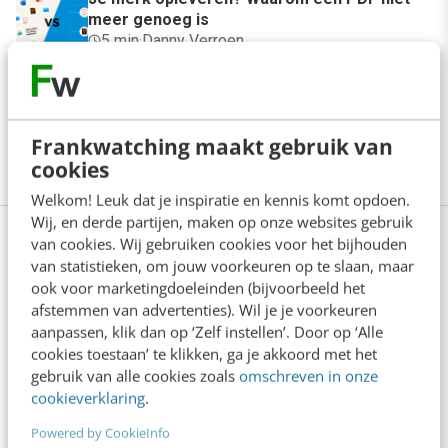
meer genoeg is
5 min
·
Danny Verroen
Denk je dat je positionering helder is? Doe
de managementtest
4 min
·
Richard Poolman
Frankwatching maakt gebruik van
cookies
Welkom! Leuk dat je inspiratie en kennis komt opdoen.
Wij, en derde partijen, maken op onze websites gebruik
van cookies. Wij gebruiken cookies voor het bijhouden
Bekijk deze topics of volg ze via een
van statistieken, om jouw voorkeuren op te slaan, maar
NieuwsAlert
ook voor marketingdoeleinden (bijvoorbeeld het
afstemmen van advertenties). Wil je je voorkeuren
Ahrefs
AI overview
aanpassen, klik dan op ‘Zelf instellen’. Door op ‘Alle
cookies toestaan’ te klikken, ga je akkoord met het
Online marketing
SEO
Tooltips
gebruik van alle cookies zoals
omschreven in onze
cookieverklaring
.
Zichtbaarheid
Zoekwoorden
Powered by CookieInfo