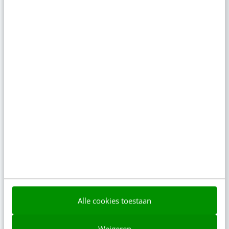
MASTERCOURSE
Werken met AI Tools
AI slim inzetten in je dagelijkse werk als
communicatieprofessional [incl. certificaat]
Alle cookies toestaan
TIP!
Weigeren