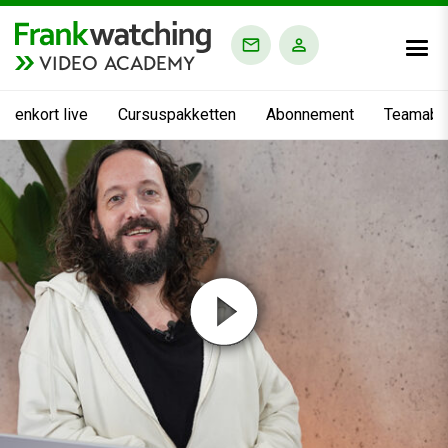
VIDEO ACADEMY
nnenkort live
Cursuspakketten
Abonnement
Teamabo