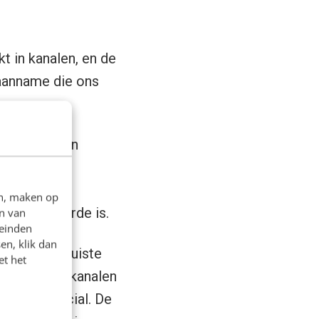
t in kanalen, en de
 aanname die ons
lijkstaat aan
ces.
en, maken op
igheid waarde is.
n van
leinden
en, klik dan
ijn op het juiste
et het
t zich naar kanalen
ls AI en social. De