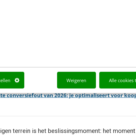
t steeds vaker plaats buiten je platform, buiten je b
j niet alleen onze productiesnelheid, het verhoogt 
ng-tail die organisch goed werkte, lost langzaam o
n. En de gebruiker is al lang voor hij bij jou belandt
enster. Meer produceren is geen antwoord meer op 
sterkt het juist de ruis.
tellen
Weigeren
Alle cookies 
te conversiefout van 2026: je optimaliseert voor koo
 eigen terrein is het beslissingsmoment: het momen