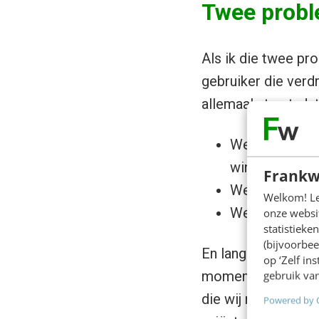
Twee probl
Als ik die twee pr
gebruiker die verd
allemaal stuurt: da
We produceren 
winst.
Frankw
We stapelen ka
Welkom! Leu
We bouwen pla
onze websit
statistiek
(bijvoorbee
En lang heeft die l
op ‘Zelf in
moment. Maar die l
gebruik van
die wij niet bezitt
Powered by 