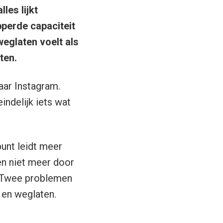
les lijkt
pperde capaciteit
eglaten voelt als
ten.
naar Instagram.
indelijk iets wat
unt leidt meer
en niet meer door
j? Twee problemen
 en weglaten.