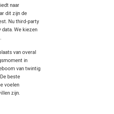
iedt naar
r dit zijn de
st. Nu third-party
y data. We kiezen
.
laats van overal
ngsmoment in
zeboom van twintig
 De beste
Ze voelen
llen zijn.