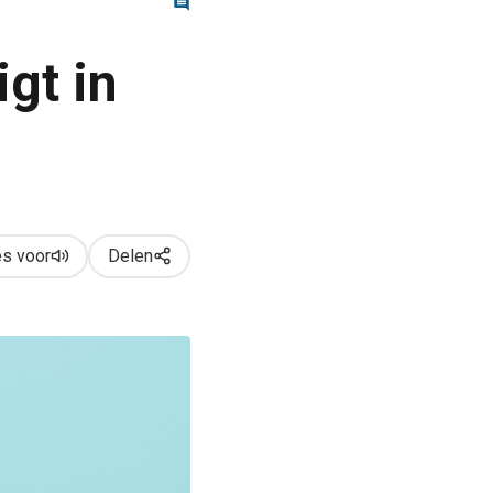
gt in
s voor
Delen