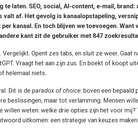
te laten. SEO, social, AI-content, e-mail, brand: al
ts valt af. Het gevolg is kanaalopstapeling, versni
 per kanaal. En toch blijven we toevoegen. Want w
 andere kant zit de gebruiker met 847 zoekresulta
t. Vergelijkt. Opent zes tabs, en sluit ze weer. Gaat 
GPT. Vraagt het aan zijn zus. En boekt of koopt uite
 of helemaal niets.
al. Dit is de
paradox of choice
: boven een bepaald p
ere beslissingen, maar tot verlamming. Mensen will
e willen weten: welke drie opties zijn het voor mi
antwoord uitkomen: een strategie van keuzes maken