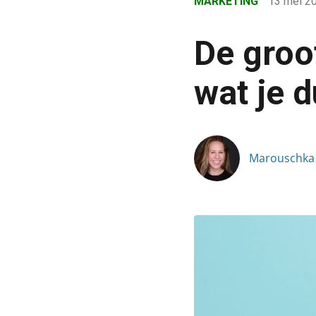
MARKETING
13 mei 2
›
Blog
De groo
›
Marketing
wat je d
›
De grootste marketingkans
Marouschka 