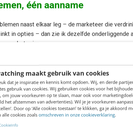
emen, één aanname
oblemen naast elkaar leg – de marketeer die verdrink
rinkt in opties – dan zie ik dezelfde onderliggende
t meer beter is.
content vanuit de overtuiging dat zichtbaarheid ge
atching maakt gebruik van cookies
nalen vanuit het idee dat bereik gelijkstaat aan suc
k dat je inspiratie en kennis komt opdoen. Wij, en derde partij
tforms vol met opties omdat we denken dat volled
es gebruik van cookies. Wij gebruiken cookies voor het bijhoude
en, om jouw voorkeuren op te slaan, maar ook voor marketingdoe
ld het afstemmen van advertenties). Wil je je voorkeuren aanpass
ogica goed gewerkt, het was belangrijk zichtbaar te z
stellen’. Door op ‘Alle cookies toestaan’ te klikken, ga je akkoord m
ogica begint te schuiven. De bovenfunnel verplaats
 alle cookies zoals
omschreven in onze cookieverklaring
.
en of waar we geen clicks vandaan kunnen halen, zoa
CookieInfo