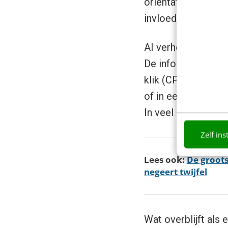
oriëntatiefase vind
invloed.
AI verhoogt daarbi
De informatieve lo
klik (CPC’s) stijge
of in een AI-chatv
In veel gevallen ver
Zelf ins
Lees ook:
De groots
negeert twijfel
Wat overblijft als