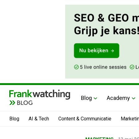
Blog
Academy
BLOG
Blog
AI & Tech
Content & Communicatie
Marketi
Home