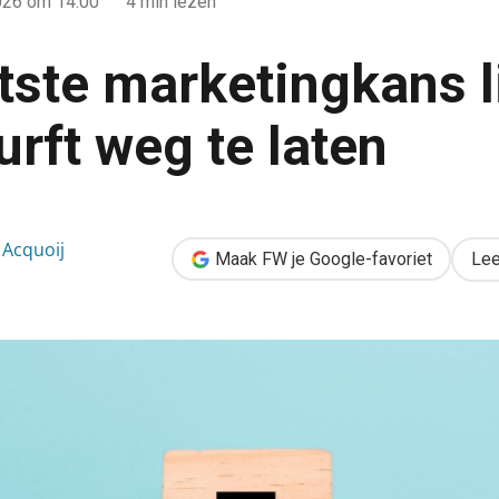
026
om 14:00
4 min lezen
tste marketingkans li
urft weg te laten
 ligt in wat je durft weg te laten
Acquoij
Maak FW je Google-favoriet
Lee