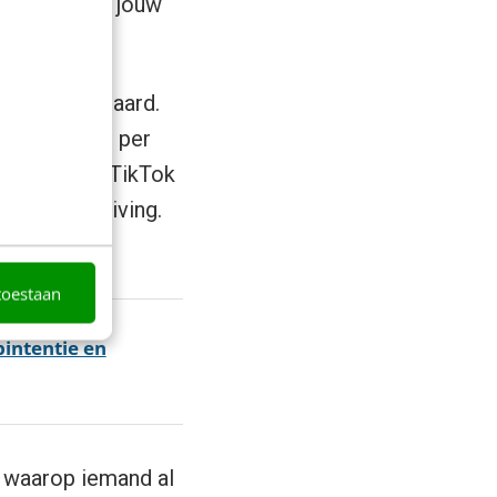
ereik, buiten jouw
ook de standaard.
p. De kosten per
 afgehaakt op TikTok
die verschuiving.
toestaan
pintentie en
t waarop iemand al