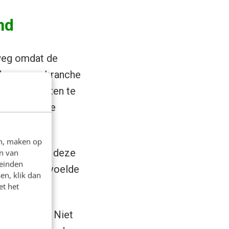
nd
lweg omdat de
 Voor onze branche
s van klanten te
de vertrouwde
en, maken op
at mensen in deze
n van
leinden
e te maken, voelde
en, klik dan
et het
 brochures. Niet