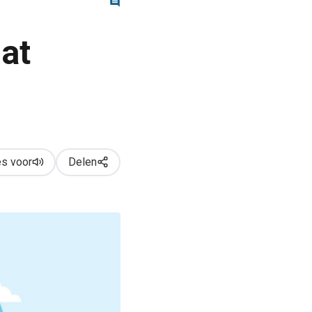
at
s voor
Delen