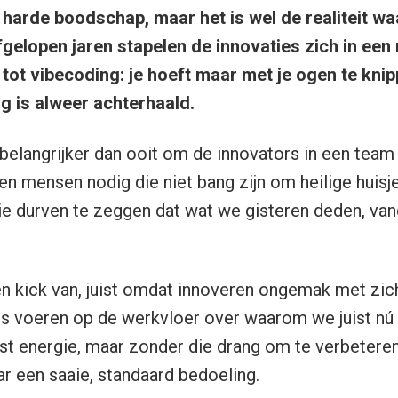
 harde boodschap, maar het is wel de realiteit w
afgelopen jaren stapelen de innovaties zich in e
 tot vibecoding: je hoeft maar met je ogen te kni
g is alweer achterhaald.
elangrijker dan ooit om de innovators in een team 
n mensen nodig die niet bang zijn om heilige huisj
e durven te zeggen dat wat we gisteren deden, van
 een kick van, juist omdat innoveren ongemak met zi
es voeren op de werkvloer over waarom we juist n
st energie, maar zonder die drang om te verbetere
 een saaie, standaard bedoeling.