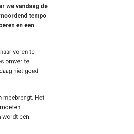
aar we vandaag de
en moordend tempo
pperen en een
naar voren te
es omver te
daag niet goed
ch meebrengt. Het
ú moeten
n wordt een