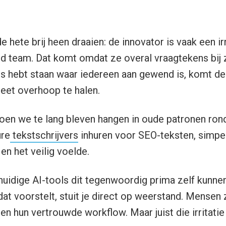
 hete brij heen draaien: de innovator is vaak een irr
d team. Dat komt omdat ze overal vraagtekens bij z
es hebt staan waar iedereen aan gewend is, komt d
eet overhoop te halen.
 toen we te lang bleven hangen in oude patronen ro
ure
tekstschrijvers
inhuren voor SEO-teksten, simp
 en het veilig voelde.
huidige AI-tools dit tegenwoordig prima zelf kunnen
 dat voorstelt, stuit je direct op weerstand. Mensen
en hun vertrouwde workflow. Maar juist die irritatie