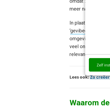
omdat ze slecht g
meer naar omkijkt e
In plaats daarvan 
‘
gevibecoded
‘. Nu
omgeving die dire
veel ongemak met z
relevant houdt in e
Zelf ins
Lees ook:
Zo creëer
Waarom de i