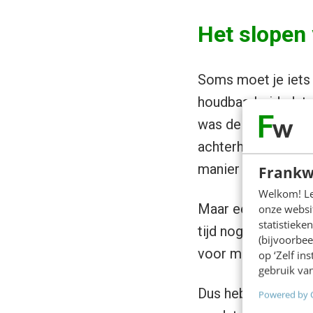
Het slopen 
Soms moet je iets
houdbaarheidsdatum
was de brochure d
achterhalen. Ieder
manier van werken
Frankw
Welkom! Leu
Maar eerlijk gezeg
onze websit
statistiek
tijd nog door een 
(bijvoorbee
voor mij niet meer 
op ‘Zelf in
gebruik van
Dus hebben we voo
Powered by 