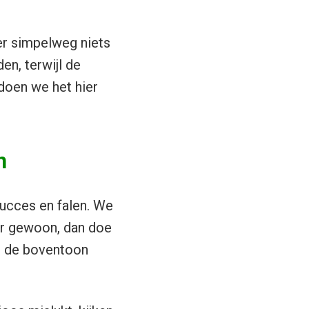
 er simpelweg niets
en, terwijl de
doen we het hier
n
succes en falen. We
ar gewoon, dan doe
st de boventoon