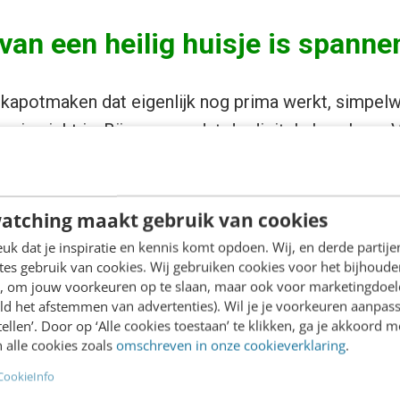
van een heilig huisje is spanne
 kapotmaken dat eigenlijk nog prima werkt, simpe
 in zicht is. Bij ons was dat de digitale brochure.
ecennialang een
prima marketingmiddel
om gegeven
een deed het, klanten verwachtten het en het was 
.
atching maakt gebruik van cookies
k dat je inspiratie en kennis komt opdoen. Wij, en derde partij
d vond ik de term alleen al achterhaald. Het idee d
es gebruik van cookies. Wij gebruiken cookies voor het bijhoude
en, om jouw voorkeuren op te slaan, maar ook voor marketingdoe
statisch digitaal boekje gaan bladeren om een keuz
ld het afstemmen van advertenties). Wil je je voorkeuren aanpass
van deze tijd.
stellen’. Door op ‘Alle cookies toestaan’ te klikken, ga je akkoord m
 alle cookies zoals
omschreven in onze cookieverklaring
.
r verschillende branches afscheid genomen van de
CookieInfo