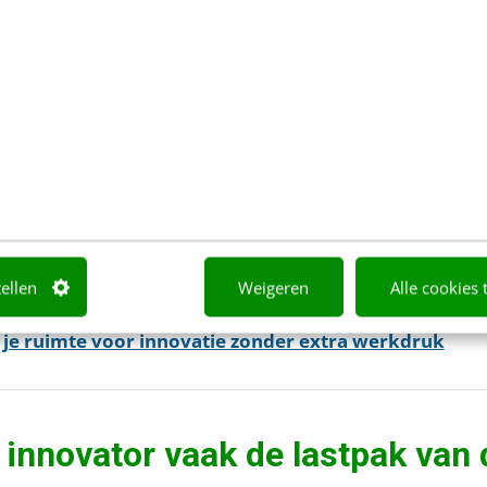
ingen, maar omdat je niet wil wachten op het mome
n de concurrentie je al lang voorbij is.
hebben we een configurator gebouwd, eentje die ik z
 kunnen klanten zelf hun product samenstellen in e
ct meebeweegt met hun wensen. Dat was een grote 
ich meebracht op de afdeling, maar het is ook pr
en markt die digitaliseert.
tellen
Weigeren
Alle cookies 
 je ruimte voor innovatie zonder extra werkdruk
nnovator vaak de lastpak van 