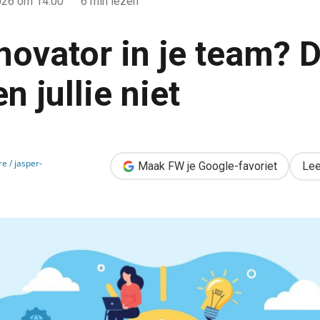
026
om 14:00
6 min lezen
novator in je team? D
n jullie niet
? Dat overleven jullie niet
e / jasper-
Maak FW je Google-favoriet
Lee