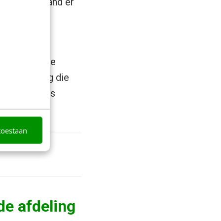
nt dat niemand er
elf heb
en dynamische
verandering die
ecies wat ons
toestaan
de afdeling