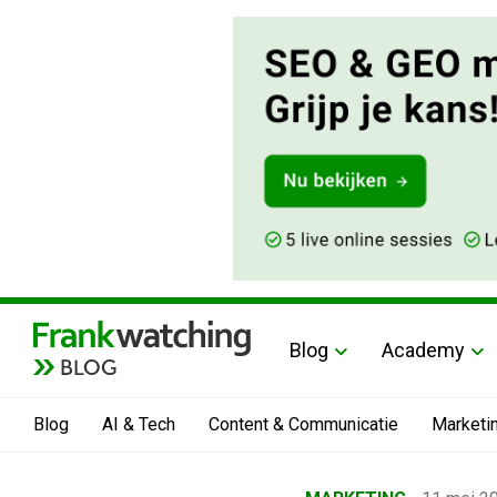
Blog
Academy
BLOG
Blog
AI & Tech
Content & Communicatie
Marketi
Home