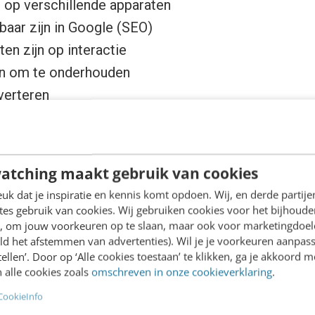
n op verschillende apparaten
baar zijn in Google (SEO)
ten zijn op interactie
jn om te onderhouden
verteren
j aan en voeg ik graag nog aan toe dat ik ze
statisch
slecht deelbaar
. Een PDF die je via de mail verstuur
atching maakt gebruik van cookies
d eerst worden gedownload. Heb je een nieuwe vers
k dat je inspiratie en kennis komt opdoen. Wij, en derde partij
f nog een keer via de mail versturen. Je hebt er ge
es gebruik van cookies. Wij gebruiken cookies voor het bijhoude
eest recente versie kijkt.
en, om jouw voorkeuren op te slaan, maar ook voor marketingdoe
ld het afstemmen van advertenties). Wil je je voorkeuren aanpass
stellen’. Door op ‘Alle cookies toestaan’ te klikken, ga je akkoord m
er vanuit dat je overtuigd bent dat we afscheid moe
 alle cookies zoals
omschreven in onze cookieverklaring
.
 dat te kunnen doen, moeten we ons richten op een 
CookieInfo