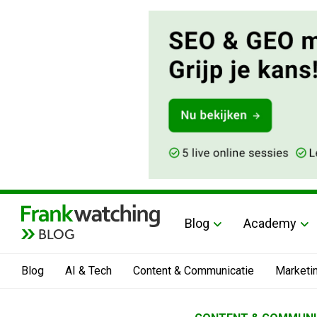
Blog
Academy
BLOG
Blog
AI & Tech
Content & Communicatie
Marketi
Home