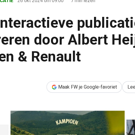
CATIE
26 okt 2024
om 09:00
7 min lezen
nteractieve publicat
reren door Albert Hei
n & Renault
catie? Laat je inspireren door Albert Heijn, Kampioen & Renault
Maak FW je Google-favoriet
Lee