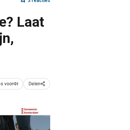
3 reacties
ie? Laat
jn,
s voor
Delen