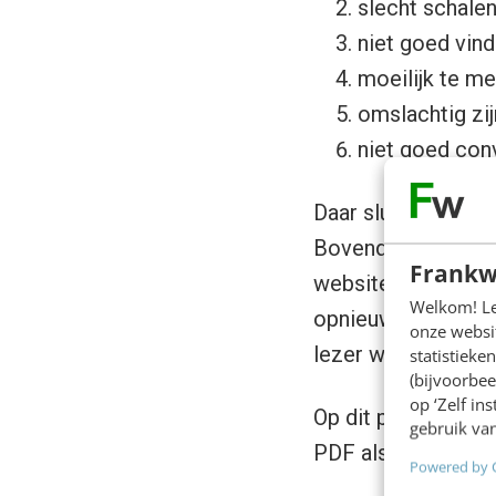
slecht schale
niet goed vind
moeilijk te me
omslachtig zi
niet goed con
Daar sluit ik me bi
Bovendien zijn ze
Frankw
website moet altij
Welkom! Leu
opnieuw uploaden o
onze websit
lezer wel naar de m
statistiek
(bijvoorbee
op ‘Zelf in
Op dit punt ga ik 
gebruik van
PDF als format. Om
Powered by 