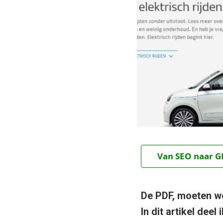
Van SEO naar GE
De PDF, moeten we
In dit artikel dee