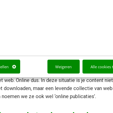
an online publiceren
 op statische PDF’s te vinden, zullen we verder moe
sformaten. Laten we kennismaken met ‘digital publ
n’ in het Nederlands. Ik hoor je denken: “Huh, maar 
enzo?”. Dat is deels correct. In deze context wil i
vorm.
tellen
Weigeren
Alle cookies 
l in dit artikel is het publiceren van (zakelijke) d
 web. Online dus. In deze situatie is je content nie
t downloaden, maar een levende collectie van web 
noemen we ze ook wel ‘online publicaties’.