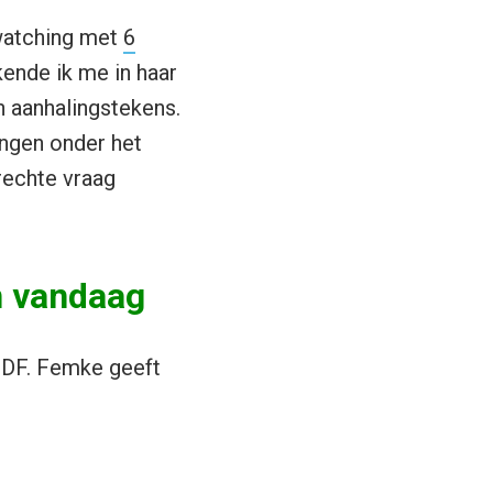
kwatching met
6
kende ik me in haar
n aanhalingstekens.
ingen onder het
erechte vraag
an vandaag
PDF. Femke geeft