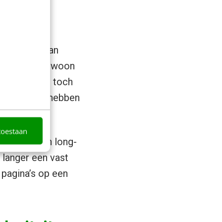
ten kijken dan
ishing’—of gewoon
dit kennen we toch
k het echter hebben
toestaan
ocumenten en long-
t langer een vast
pagina’s op een