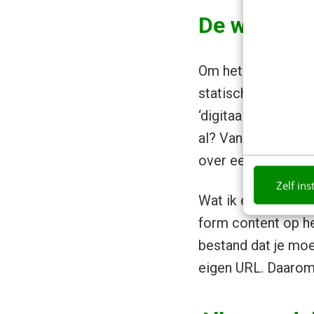
De wereld v
Om het alternatief
statische bestand
‘digitaal publicere
al? Van de eBooks 
over een bredere 
Zelf ins
Wat ik er mee bedoe
form content op het
bestand dat je moe
eigen URL. Daarom 