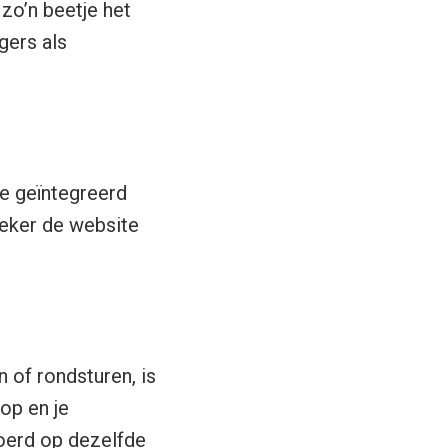
zo’n beetje het
gers als
ze geïntegreerd
oeker de website
 of rondsturen, is
nop en je
voerd op dezelfde