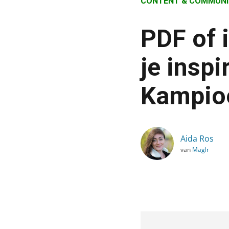
CONTENT & COMMUNI
›
Blog
PDF of i
›
Content & Communicatie
je inspi
›
Kampioe
PDF of interactieve publi
Aida Ros
van
Maglr