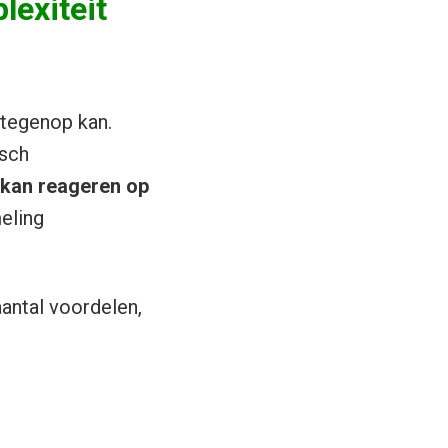
lexiteit
 tegenop kan.
isch
kan reageren op
eling
aantal voordelen,