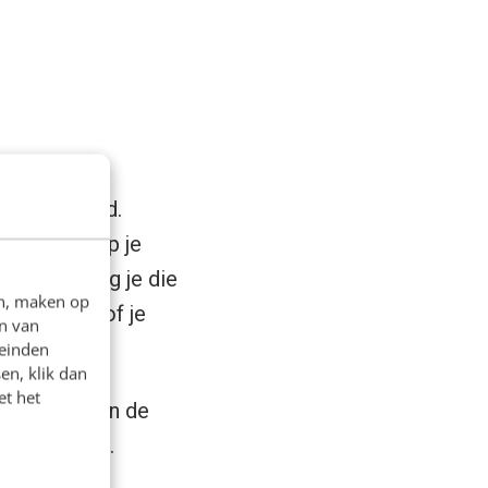
en
saai
vind.
t of deelt op je
ie? Dan mag je die
en, maken op
en grip op of je
n van
leinden
en, klik dan
et het
ten nemen van de
alternatief.