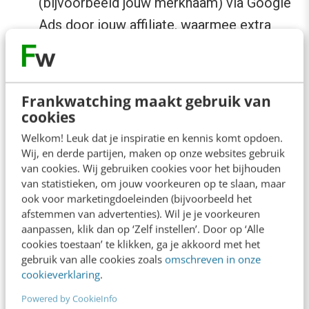
(bijvoorbeeld jouw merknaam) via Google
Ads door jouw affiliate, waarmee extra
traffic kan worden gegenereerd.
Bovenstaande vragen zijn er om je op weg te
Frankwatching maakt gebruik van
helpen. Wil je er echt zeker van zijn, raadpleeg
cookies
dan toch altijd eerst even een jurist.
Welkom! Leuk dat je inspiratie en kennis komt opdoen.
Wij, en derde partijen, maken op onze websites gebruik
van cookies. Wij gebruiken cookies voor het bijhouden
2. Via welk model
van statistieken, om jouw voorkeuren op te slaan, maar
ook voor marketingdoeleinden (bijvoorbeeld het
afstemmen van advertenties). Wil je je voorkeuren
Voordat je jouw bedrijf überhaupt in een
aanpassen, klik dan op ‘Zelf instellen’. Door op ‘Alle
affiliate avontuur stort, moet je eerst besluiten
cookies toestaan’ te klikken, ga je akkoord met het
welk model je wilt hanteren. Om te bepalen “op
gebruik van alle cookies zoals
omschreven in onze
cookieverklaring
.
welke wijze, hoeveel, en ook wanneer” de
Powered by CookieInfo
affiliate door jou gaat worden betaald.