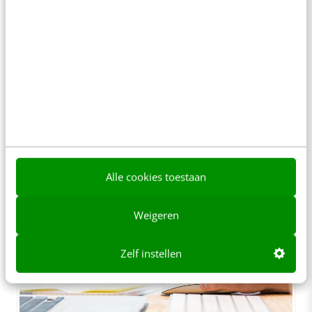
vergoeding mag verwachten.
Zo voorkom je bijvoorbeeld dat jouw affiliate
de illusie heeft dat zijn vergoeding afhankelijk
is van het aantal kliks, terwijl jij pas bereid bent
te betalen bij een daadwerkelijke verkoop.
Discussie over dergelijke misverstanden wil je,
als het even kan, te allen tijde voorkomen.
Alle cookies toestaan
Weigeren
Zelf instellen