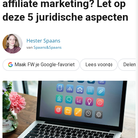
affiliate marketing? Let op
›
deze 5 juridische aspecten
Je bedrijf promoten via affiliate marketing? Let op deze 5 juri
Hester Spaans
van
Spaans&Spaans
Maak FW je Google-favoriet
Lees voor
Delen