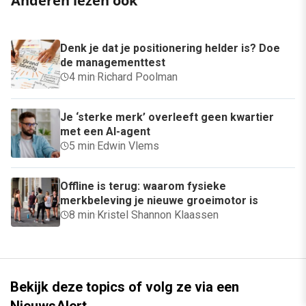
Anderen lezen ook
Denk je dat je positionering helder is? Doe
de managementtest
4 min
·
Richard Poolman
Je ‘sterke merk’ overleeft geen kwartier
met een AI-agent
5 min
·
Edwin Vlems
Offline is terug: waarom fysieke
merkbeleving je nieuwe groeimotor is
8 min
·
Kristel Shannon Klaassen
Bekijk deze topics of volg ze via een
NieuwsAlert