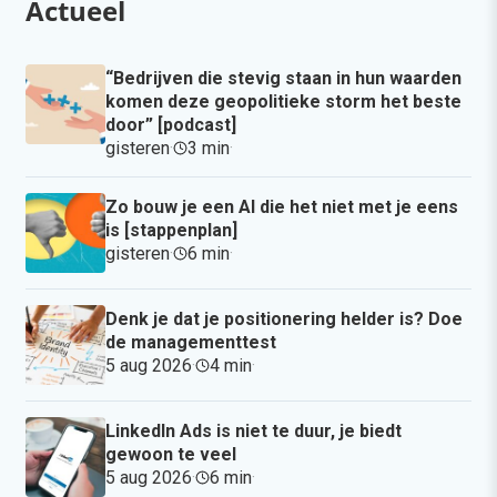
Actueel
“Bedrijven die stevig staan in hun waarden
komen deze geopolitieke storm het beste
door” [podcast]
gisteren
·
3 min
·
Zo bouw je een AI die het niet met je eens
is [stappenplan]
gisteren
·
6 min
·
Denk je dat je positionering helder is? Doe
de managementtest
5 aug 2026
·
4 min
·
LinkedIn Ads is niet te duur, je biedt
gewoon te veel
5 aug 2026
·
6 min
·