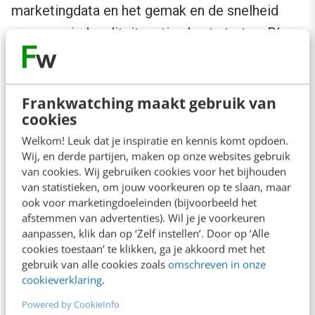
marketingdata en het gemak en de snelheid
waarmee je loyaliteitsacties kunt starten. Plus
de kostenbesparing ten opzichte van fysieke
passen.
Frankwatching maakt gebruik van
cookies
Welkom! Leuk dat je inspiratie en kennis komt opdoen.
Wij, en derde partijen, maken op onze websites gebruik
van cookies. Wij gebruiken cookies voor het bijhouden
van statistieken, om jouw voorkeuren op te slaan, maar
ook voor marketingdoeleinden (bijvoorbeeld het
afstemmen van advertenties). Wil je je voorkeuren
aanpassen, klik dan op ‘Zelf instellen’. Door op ‘Alle
cookies toestaan’ te klikken, ga je akkoord met het
gebruik van alle cookies zoals
omschreven in onze
cookieverklaring
.
Powered by CookieInfo
3. Neem de customer journey als