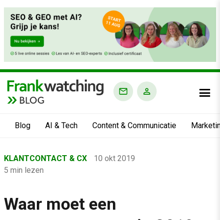
BLOG
Blog
AI & Tech
Content & Communicatie
Marketi
Home
KLANTCONTACT & CX
10 okt 2019
›
5 min lezen
Blog
›
Waar moet een
Klantcontact & CX