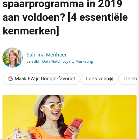
spaarprogramma in 2019
›
aan voldoen? [4 essentiële
Waar moet een spaarprogramma in 2019 aan voldoen? [4 essen
kenmerken]
Sabrina Menheer
van
dbf l DataMatch Loyalty Marketing
Maak FW je Google-favoriet
Lees voor
Delen