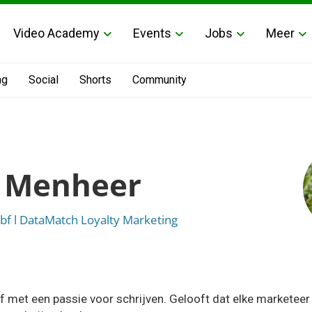
Video Academy
Events
Jobs
Meer
ng
Social
Shorts
Community
a Menheer
bf l DataMatch Loyalty Marketing
bf met een passie voor schrijven. Gelooft dat elke marketee