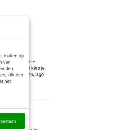
n e-
en, maken op
n van
is van data een e-
leinden
 terug: waarom kies je
en, klik dan
iemogelijkheden, lage
et het
019 aan
toestaan
n ze korting of een