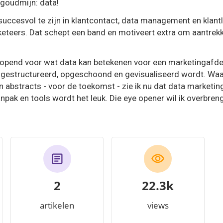
 goudmijn: data!
succesvol te zijn in klantcontact, data management en klantlo
rketeers. Dat schept een band en motiveert extra om aantrek
opend voor wat data kan betekenen voor een marketingafdeli
 gestructureerd, opgeschoond en gevisualiseerd wordt. Waa
en abstracts - voor de toekomst - zie ik nu dat data marketin
aanpak en tools wordt het leuk. Die eye opener wil ik overbren
2
24.9k
artikelen
views