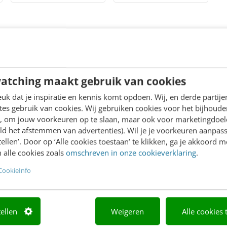
Checklist voor dé perfecte data-drive
atching maakt gebruik van cookies
mailcampagne
k dat je inspiratie en kennis komt opdoen. Wij, en derde partij
es gebruik van cookies. Wij gebruiken cookies voor het bijhoude
Dit is een praktische checklist voor marketeers die op bas
en, om jouw voorkeuren op te slaan, maar ook voor marketingdoe
mailcampagne willen opzetten. Maar eerst even een stapje
ld het afstemmen van advertenties). Wil je je voorkeuren aanpass
voor e-mail als middel? Goede meetbaarheid, personalisat
stellen’. Door op ‘Alle cookies toestaan’ te klikken, ga je akkoord m
kosten of...
 alle cookies zoals
omschreven in onze cookieverklaring
.
MARKETING
7 november 2019
Sabrina Menheer
CookieInfo
Waar moet een spaarprogramma in 2
voldoen? [4 essentiële kenmerken]
tellen
Weigeren
Alle cookies 
Punten sparen. Nederlanders houden ervan, want dan krijge