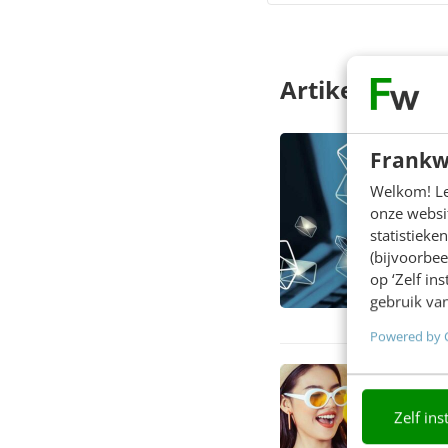
Artikelen
Frankw
Welkom! Leu
onze websit
statistiek
(bijvoorbee
op ‘Zelf in
gebruik van
Powered by 
Zelf ins