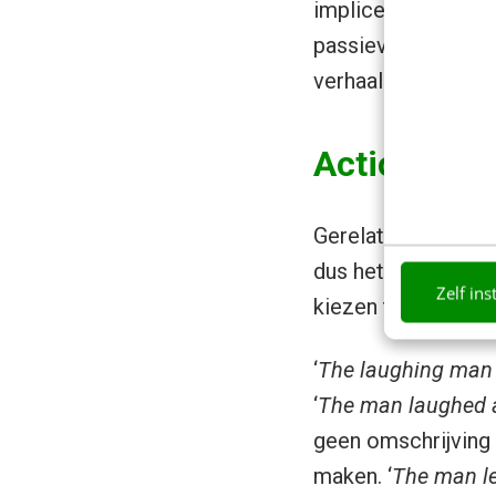
impliceren. Advies 
passieve toon tot
verhaal. Laat ze n
Action vs. 
Gerelateerd: bepaa
dus het belangrijks
Zelf ins
kiezen tussen een
‘
The laughing man 
‘
The man laughed a
geen omschrijving 
maken. ‘
The man le