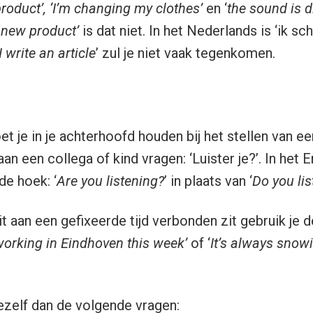
roduct’, ‘I’m changing my clothes’
en ‘
the sound is 
 new product’
is dat niet. In het Nederlands is ‘ik schr
‘I write an article
’ zul je niet vaak tegenkomen.
 je in je achterhoofd houden bij het stellen van een
an een collega of kind vragen: ‘Luister je?’. In het
e hoek: ‘
Are you listening?
’ in plaats van ‘
D
o you lis
it aan een gefixeerde tijd verbonden zit gebruik je
working in Eindhoven this week’
of ‘
It’s always snow
 jezelf dan de volgende vragen: