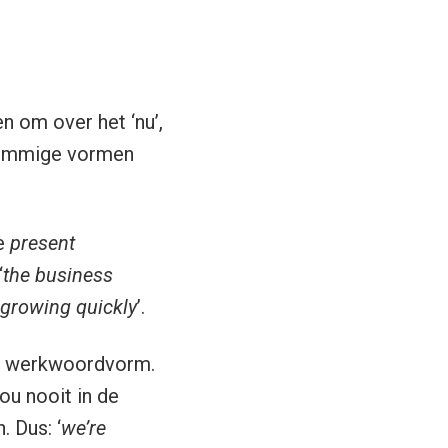
n om over het ‘nu’,
 sommige vormen
de
present
‘
the business
 growing quickly
’.
ze werkwoordvorm.
ou nooit in de
 Dus: ‘
we’re