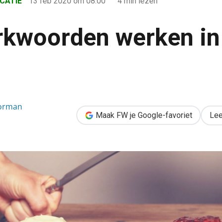
CATIE
13 feb 2020
om 08:00
4 min lezen
kwoorden werken in
 in het Engels
Gorman
Maak FW je Google-favoriet
Lee