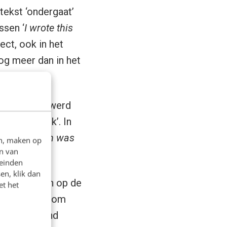
tekst ‘ondergaat’
ssen ‘
I wrote this
ect, ook in het
og meer dan in het
James Ivory werd
op een boek’. In
 Name, which was
en, maken op
n van
leinden
en, klik dan
rug te vallen op de
et het
end voorwerp om
usaal verband