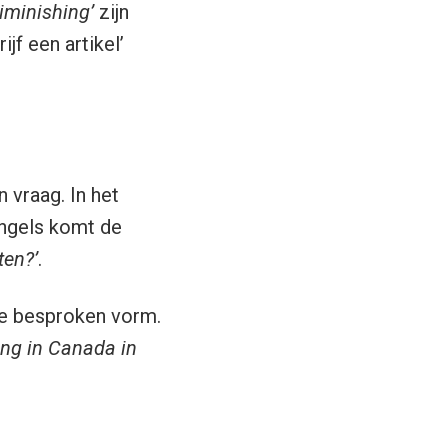
diminishing’
zijn
ijf een artikel’
 vraag. In het
 Engels komt de
ten?’
.
 de besproken vorm.
ing in Canada in