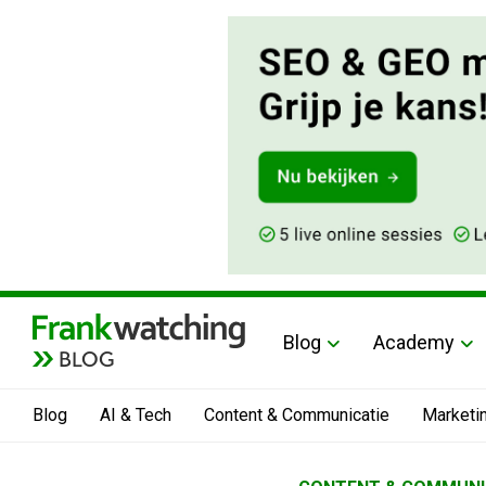
Blog
Academy
BLOG
Blog
AI & Tech
Content & Communicatie
Marketi
Home