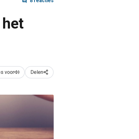
8 reacties
 het
s voor
Delen