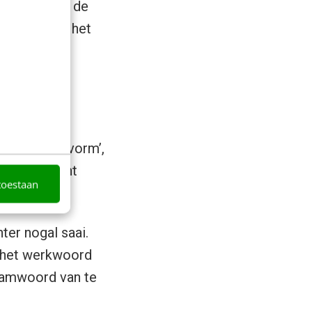
il behouden, de
 helden van het
de ‘persoonsvorm’,
. Als je kunt
toestaan
 werkwoord.
hter nogal saai.
an het werkwoord
naamwoord van te