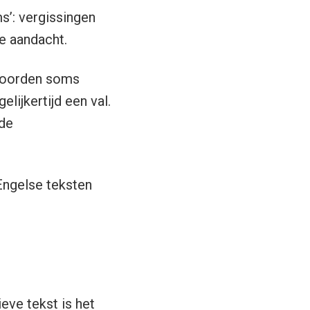
’: vergissingen
e aandacht.
kwoorden soms
lijkertijd een val.
de
Engelse teksten
eve tekst is het