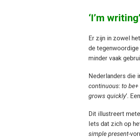
‘I’m writing
Er zijn in zowel he
de tegenwoordige 
minder vaak gebrui
Nederlanders die i
continuous
:
to be+
grows quickly
’. Ee
Dit illustreert m
Iets dat zich op h
simple present-
vor