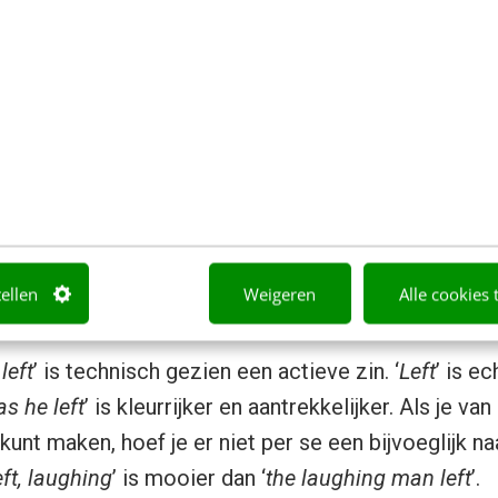
blijft om, als je de interesse van je Engelse lezer w
 een minimum te beperken. Houd je onderwerpen de
iets overkomen.
d
escription
l welke actie het sterkst is en maak van die actie 
te werkwoord in de zin. Engelse lezers letten daarop
tellen
Weigeren
Alle cookies 
 werkwoord en bijvoeglijk naamwoord, kies dan het
left
’ is technisch gezien een actieve zin. ‘
Left
’ is ec
s he left
’ is kleurrijker en aantrekkelijker. Als je v
kunt maken, hoef je er niet per se een bijvoeglijk 
ft, laughing
’ is mooier dan ‘
the laughing man left
’.