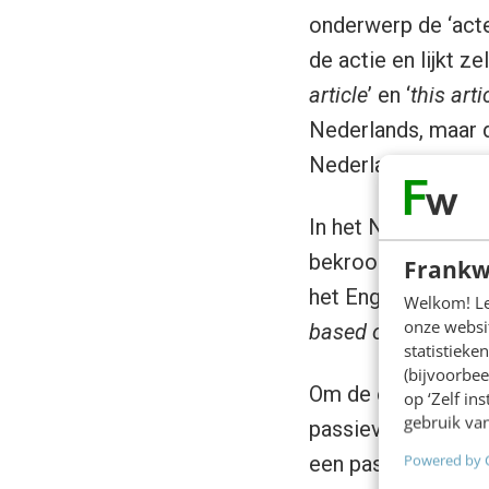
onderwerp de ‘acte
de actie en lijkt z
article
’ en ‘
this art
Nederlands, maar d
Nederlands.
In het Nederlands 
bekroond voor het 
Frankw
het Engels wordt da
Welkom! Leu
onze websit
based on a book
’.
statistiek
(bijvoorbee
Om de een of ander
op ‘Zelf in
gebruik van
passieve vorm. Nat
Powered by 
een passieve toon 