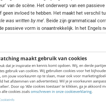
ur’ van de scène. Het onderwerp van een passieve 
elf geen invloed te hebben. Het maakt het verschil tu
icle was written by me
’. Beide zijn grammaticaal corr
e passieve vorm is onaantrekkelijk. In het Engels n
kun je ten minste variëren in de werkwoordvorm: ‘
script van Call Me By Your Name, dat is gebaseerd 
atching maakt gebruik van cookies
t: ‘
James Ivory was honoured for Call Me By Your
k dat je inspiratie en kennis komt opdoen. Wij, en derde partij
es gebruik van cookies. Wij gebruiken cookies voor het bijhoude
 Twee keer ‘was verb+ed’ is twee keer lelijk.
en, om jouw voorkeuren op te slaan, maar ook voor marketingdoe
ld het afstemmen van advertenties). Wil je je voorkeuren aanpass
e reden is het gemakkelijk om in zakelijk Engels te
stellen’. Door op ‘Alle cookies toestaan’ te klikken, ga je akkoord m
 alle cookies zoals
omschreven in onze cookieverklaring
.
uurlijk: soms vraagt focus op een product of lijd
CookieInfo
en een andere keer wil je misschien geen direct ca