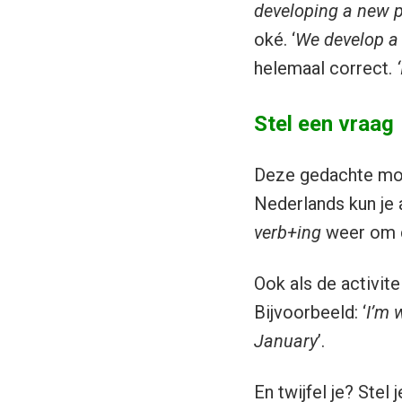
developing a new p
oké. ‘
We develop a
helemaal correct.
Stel een vraag
Deze gedachte moet
Nederlands kun je a
verb+ing
weer om d
Ook als de activite
Bijvoorbeeld: ‘
I’m 
January
’.
En twijfel je? Stel