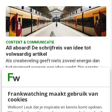
CONTENT & COMMUNICATIE
All aboard! De schrijfreis van idee tot
volwaardig artikel
Als creatieveling geeft niets zoveel energie dan
het moment waarop een idee vonkt. Die eerste
flits van inspiratie kan voelen als een…
Dirk Berkers
·
2 jaar geleden
Frankwatching maakt gebruik van
cookies
Welkom! Leuk dat je inspiratie en kennis komt opdoen.