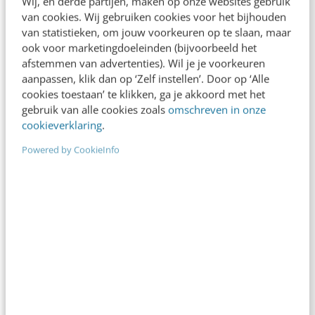
Wij, en derde partijen, maken op onze websites gebruik
van cookies. Wij gebruiken cookies voor het bijhouden
van statistieken, om jouw voorkeuren op te slaan, maar
ook voor marketingdoeleinden (bijvoorbeeld het
CONTENT & COMMUNICATIE
ChatGPT gebruiken als tekstschrijver:
afstemmen van advertenties). Wil je je voorkeuren
aanpassen, klik dan op ‘Zelf instellen’. Door op ‘Alle
tijdwinst of taalverlies?
cookies toestaan’ te klikken, ga je akkoord met het
‘Wat kan ChatGPT doen voor een tekstschrijver?’
gebruik van alle cookies zoals
omschreven in onze
Het is het voorjaar van 2023 als ik deze vraag aan
cookieverklaring
.
Google stel. Aanvankelijk krijg…
Powered by CookieInfo
Saskia Maaskant
·
2 jaar geleden
CONTENT & COMMUNICATIE
De risico’s van kort & krachtig schrijven