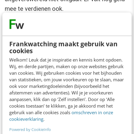
mee te verdienen ook.
Ook in de opkomst van de persoonlijke tone-
of-voice is de invloed van social media
Frankwatching maakt gebruik van
onmiskenbaar aanwezig. Terwijl het vertrouwen
cookies
in de traditionele media-instituten langzaam
Welkom! Leuk dat je inspiratie en kennis komt opdoen.
afbrokkelt, zoals John Verhoeven constateert
Wij, en derde partijen, maken op onze websites gebruik
van cookies. Wij gebruiken cookies voor het bijhouden
in
dit artikel
, is er een influencers-community
van statistieken, om jouw voorkeuren op te slaan, maar
(of breder,
creator economy
) opgestaan die
ook voor marketingdoeleinden (bijvoorbeeld het
ons ‘persoonlijk’ aanspreekt, informeel en met
afstemmen van advertenties). Wil je je voorkeuren
aanpassen, klik dan op ‘Zelf instellen’. Door op ‘Alle
een eigen stem, en een manier van spreken die
cookies toestaan’ te klikken, ga je akkoord met het
dichtbij ons staat. Dat voelt soms ‘echter’ of
gebruik van alle cookies zoals
omschreven in onze
cookieverklaring
.
authentieker dan de gezichtsloze, anonieme
Powered by CookieInfo
merken en organisaties.