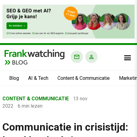
BLOG
Blog
AI & Tech
Content & Communicatie
Marketi
Home
CONTENT & COMMUNICATIE
13 nov
›
2022
6 min lezen
Blog
›
Communicatie in crisistijd:
Content & Communicatie