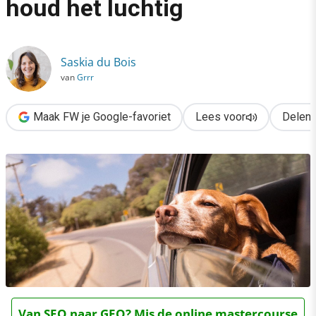
houd het luchtig
›
Communicatie in crisistijd: houd het luchtig
Saskia du Bois
van
Grrr
Maak FW je Google-favoriet
Lees voor
Delen
Van SEO naar GEO? Mis de online mastercourse