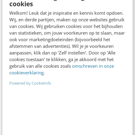
cookies
Welkom! Leuk dat je inspiratie en kennis komt opdoen.
Wij, en derde partijen, maken op onze websites gebruik
van cookies. Wij gebruiken cookies voor het bijhouden
van statistieken, om jouw voorkeuren op te slaan, maar
ook voor marketingdoeleinden (bijvoorbeeld het
afstemmen van advertenties). Wil je je voorkeuren
aanpassen, klik dan op ‘Zelf instellen’. Door op ‘Alle
cookies toestaan’ te klikken, ga je akkoord met het
gebruik van alle cookies zoals
omschreven in onze
cookieverklaring
.
CONTENT & COMMUNICATIE
Slimme storytelling: schrijf beeldend,
Powered by CookieInfo
prikkelend en spannend
In de waan van de dag wil iedere professional
soms even herinnerd worden aan de vonk die ooit
oversloeg, alsof het de…
Dina-Perla
·
13 jaar geleden