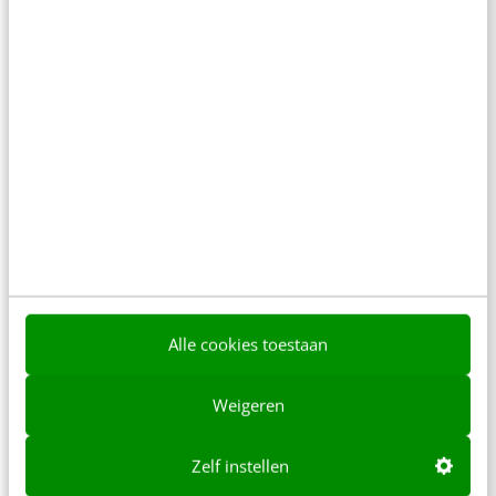
MARKETING
E-mailmarketing: 4 P’s om overtuigende
teksten te schrijven
Alle cookies toestaan
In e-mailcampagnes moet je ontvangers ervan
overtuigen om verder te klikken naar de
Weigeren
landingspagina. Je ontvangers hebben vaak maar
weinig tijd. Er…
Zelf instellen