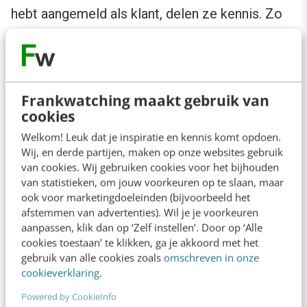
hebt aangemeld als klant, delen ze kennis. Zo
ontving mijn collega, die lid is van Basic-Fit,
laatst een mail waarin het belang van goede
hydratatie werd uitgelegd. Door middel van
Frankwatching maakt gebruik van
deze blogs en nieuwsbrieven maakt ook Basic-
cookies
Fit duidelijk dat niet de sportscholen het
Welkom! Leuk dat je inspiratie en kennis komt opdoen.
middelpunt van hun bestaan zijn, maar de
Wij, en derde partijen, maken op onze websites gebruik
lifestyle van de klant.
van cookies. Wij gebruiken cookies voor het bijhouden
van statistieken, om jouw voorkeuren op te slaan, maar
ook voor marketingdoeleinden (bijvoorbeeld het
Brillenwinkel
afstemmen van advertenties). Wil je je voorkeuren
aanpassen, klik dan op ‘Zelf instellen’. Door op ‘Alle
cookies toestaan’ te klikken, ga je akkoord met het
Ace & Tate maakt in
hun blog
heel goed
gebruik van alle cookies zoals
omschreven in onze
duidelijk dat ze geen gewone brillenwinkel zijn.
cookieverklaring
.
Op hun site prijken interviews met muzikanten,
Powered by CookieInfo