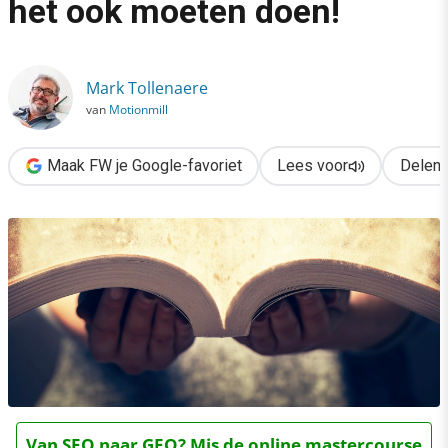
het ook moeten doen!
›
Gratis kennis delen? Jij zou het ook moeten doen!
Mark Tollenaere
van
Motionmill
Maak FW je Google-favoriet
Lees voor
Delen
Van SEO naar GEO? Mis de online mastercourse