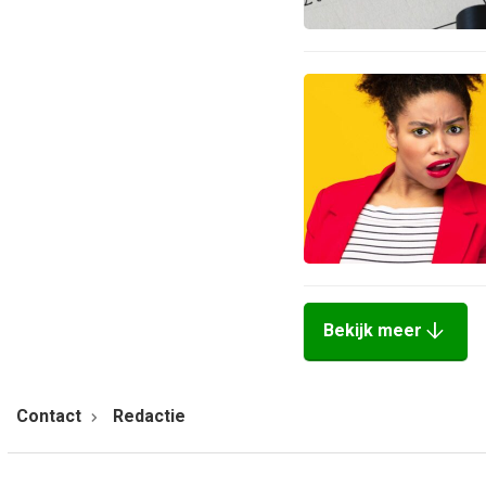
arrow_downward
Bekijk meer
Contact
Redactie