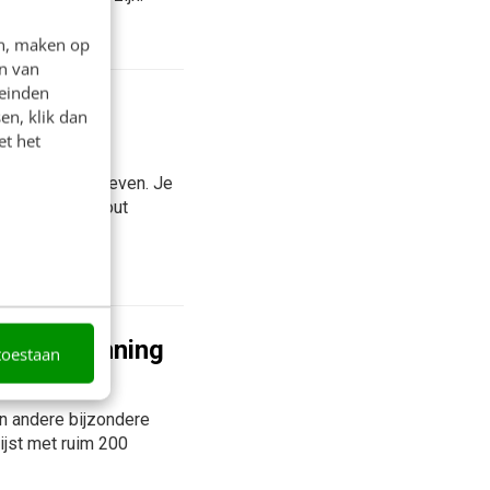
en, maken op
n van
leinden
ulaire
en, klik dan
et het
an een tekst geven. Je
rdoor je het fout
online...
ncent Alblas
ontentplanning
toestaan
n andere bijzondere
ijst met ruim 200