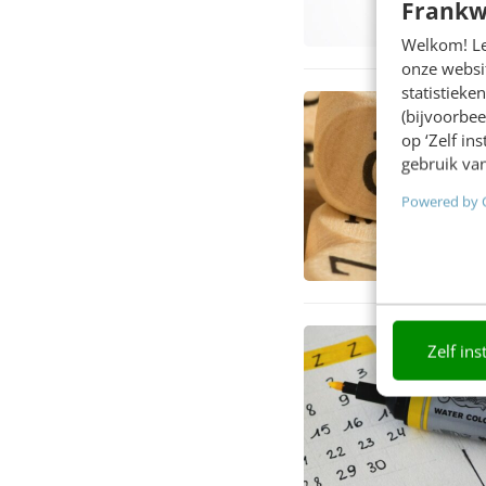
Frankw
Welkom! Leu
onze websit
statistiek
(bijvoorbee
op ‘Zelf in
gebruik van
Powered by 
Zelf ins