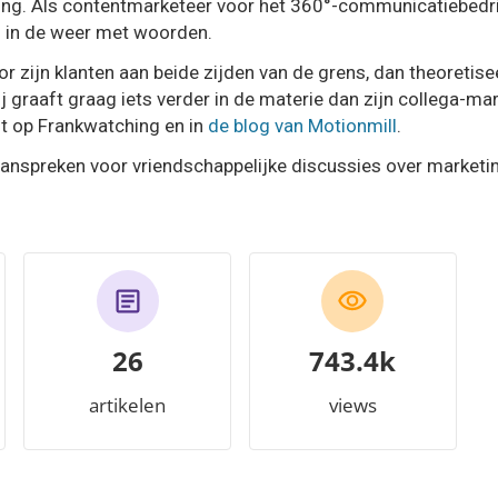
ting. Als contentmarketeer voor het 360°-communicatiebedr
jd in de weer met woorden.
or zijn klanten aan beide zijden van de grens, dan theoretisee
j graaft graag iets verder in de materie dan zijn collega-mar
lt op Frankwatching en in
de blog van Motionmill
.
aanspreken voor vriendschappelijke discussies over marketin
26
829.8k
artikelen
views