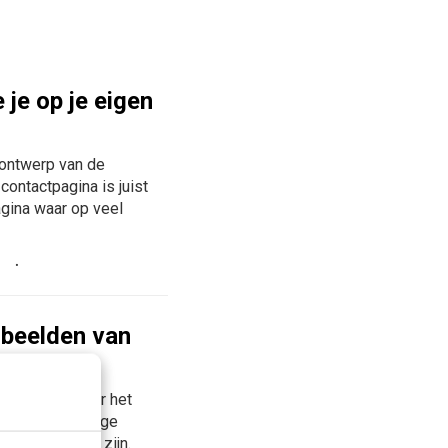
je op je eigen
 ontwerp van de
contactpagina is juist
agina waar op veel
orbeelden van
ebsite-eigenaar het
bewijzen sommige
ehulpzaam kan zijn.