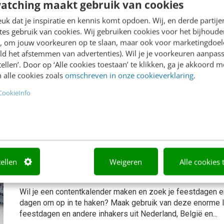
atching maakt gebruik van cookies
MARKETING
7 februari 2022
Vincent Alblas
k dat je inspiratie en kennis komt opdoen. Wij, en derde partij
es gebruik van cookies. Wij gebruiken cookies voor het bijhoude
en, om jouw voorkeuren op te slaan, maar ook voor marketingdoe
Hoe zit het nu met die umlaut? 13 pop
ld het afstemmen van advertenties). Wil je je voorkeuren aanpass
stellen’. Door op ‘Alle cookies toestaan’ te klikken, ga je akkoord m
typografische symbolen verklaard
 alle cookies zoals
omschreven in onze cookieverklaring
.
Typografische symbolen kunnen een vleugje moeilijkheid a
CookieInfo
weet misschien niet altijd waar het symbool voor dient, waa
toepast in teksten. Niet alleen als copywriter, maar ook als 
CONTENT & COMMUNICATIE
21 november 2021
Vi
Inhaakkalender 2022 & tips voor je c
tellen
Weigeren
Alle cookies 
[Nederland én België]
Wil je een contentkalender maken en zoek je feestdagen e
dagen om op in te haken? Maak gebruik van deze enorme l
feestdagen en andere inhakers uit Nederland, België en...