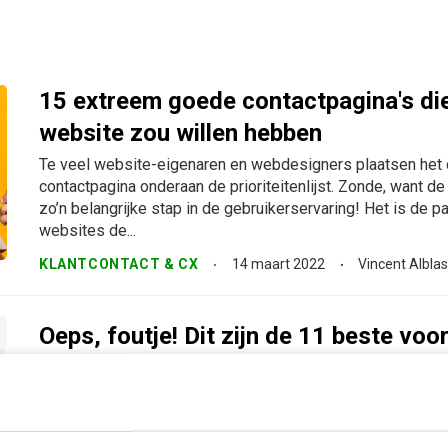
15 extreem goede contactpagina's die 
website zou willen hebben
Te veel website-eigenaren en webdesigners plaatsen het
contactpagina onderaan de prioriteitenlijst. Zonde, want de 
zo’n belangrijke stap in de gebruikerservaring! Het is de p
websites de...
KLANTCONTACT & CX
14 maart 2022
Vincent Alblas
Oeps, foutje! Dit zijn de 11 beste vo
goede 404-pagina’s
De 404-pagina is ontegensprekelijk de pagina die je als w
minst vaak aan je bezoekers wil laten zien. Desondanks 
websites dat zelfs een 404-pagina origineel, grappig en b