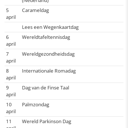
(Nederland)
5
Carameldag
april
Lees een Wegenkaartdag
6
Wereldtafeltennisdag
april
7
Wereldgezondheidsdag
april
8
Internationale Romadag
april
9
Dag van de Finse Taal
april
10
Palmzondag
april
11
Wereld Parkinson Dag