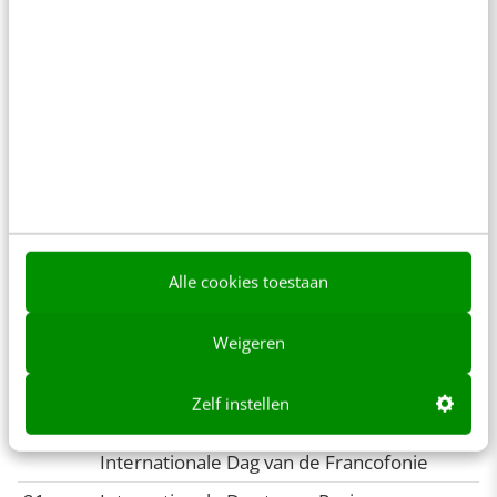
Nationale Pannenkoekendag (Nederland)
Ongemakkelijke Momentendag
19
Dag van de Leerplicht (Nederland)
maart
Landelijke Opschoondag (Nederland)
20
Begin van de Lente
maart
Dag van de Zorg
Alle cookies toestaan
Nowruzdag
Weigeren
Wereldverteldag
Internationale Dag van het Geluk
Zelf instellen
Internationale Dag van de Mus
Internationale Dag van de Francofonie