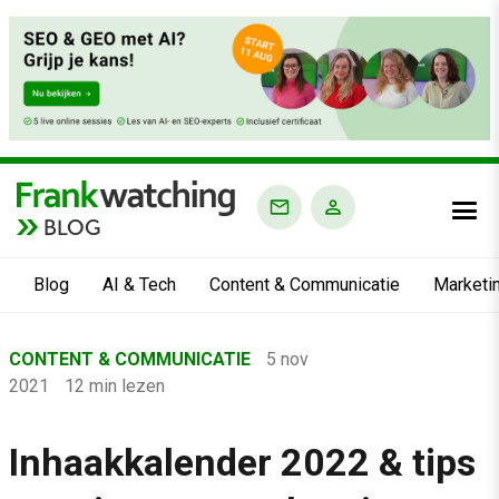
BLOG
Blog
AI & Tech
Content & Communicatie
Marketi
Home
CONTENT & COMMUNICATIE
5 nov
›
2021
12 min lezen
Blog
›
Inhaakkalender 2022 & tips
Content & Communicatie