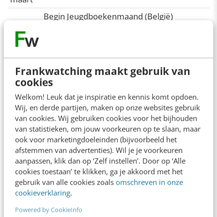
Begin Jeugdboekenmaand (België)
3
Dag van het Gehoor
maart
Dag van de Doktersassistent
Frankwatching maakt gebruik van
4
Wereldgebedsdag
cookies
maart
Welkom! Leuk dat je inspiratie en kennis komt opdoen.
5
Dag van de Maximumsnelheid
Wij, en derde partijen, maken op onze websites gebruik
van cookies. Wij gebruiken cookies voor het bijhouden
maart
van statistieken, om jouw voorkeuren op te slaan, maar
Begin Boekenweek (Nederland)
ook voor marketingdoeleinden (bijvoorbeeld het
afstemmen van advertenties). Wil je je voorkeuren
6
Europese dag van de Logopedie
aanpassen, klik dan op ‘Zelf instellen’. Door op ‘Alle
maart
cookies toestaan’ te klikken, ga je akkoord met het
Dag van de Tandarts
gebruik van alle cookies zoals
omschreven in onze
cookieverklaring
.
7
Dag van de Ontbijtgranen
maart
Powered by CookieInfo