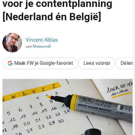
voor je contentplanning
›
[Nederland én België]
Inhaakkalender 2022 & tips voor je contentplanning [Nederland 
Vincent Alblas
van
Motionmill
Maak FW je Google-favoriet
Lees voor
Delen