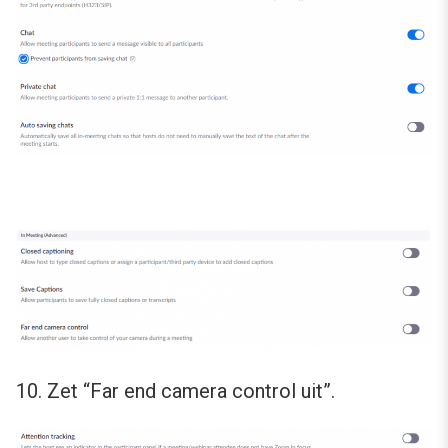
10. Zet “Far end camera control uit”.