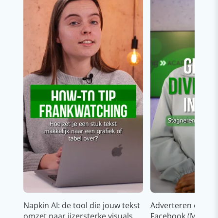
Napkin AI: de tool die jouw tekst
Adverteren op In
omzet naar ijzersterke visuals
Facebook (Meta)