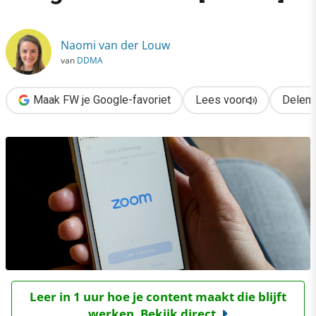
›
Zoom & privacy: zo kun je veilig videobellen [how to]
Naomi van der Louw
van
DDMA
Maak FW je Google-favoriet
Lees voor
Delen
Leer in 1 uur hoe je content maakt die blijft
werken. Bekijk direct