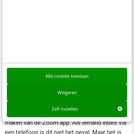
7. Zorg dat de optie “Require Encryption for
3rd Party Endpoints” aan staat voor een
versleuteling van de data.
Nu is er veel ophef over de encryptie van
Zoom. De encryptie is sowieso van toepassing
Alle cookies toestaan
op de verbindingen die tot stand worden
Weigeren
gebracht bij een videocall. De video, audio, chat
en het scherm wordt ook encrypted verstuurd
Zelf instellen
wanneer alle deelnemers van de call gebruik
maken van de Zoom app. Als iemand inbelt via
een telefoon is dit niet het geval. Maar het is