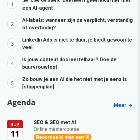
Je ‘sterke merk’ overleeft geen kwartier met
een AI-agent
AI-labels: wanneer zijn ze verplicht, verstandig
of overbodig?
LinkedIn Ads is niet te duur, je biedt gewoon te
veel
Is jouw content doorvertelbaar? Doe de
buurvrouwtest
Zo bouw je een AI die het niet met je eens is
[stappenplan]
Agenda
Meer
SEO & GEO met AI
aug
Online mastercourse
11
Beoordeeld met een 9!