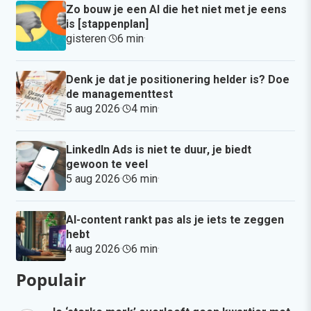
Zo bouw je een AI die het niet met je eens
is [stappenplan]
gisteren
·
6 min
·
Denk je dat je positionering helder is? Doe
de managementtest
5 aug 2026
·
4 min
·
LinkedIn Ads is niet te duur, je biedt
gewoon te veel
5 aug 2026
·
6 min
·
AI-content rankt pas als je iets te zeggen
hebt
4 aug 2026
·
6 min
·
Populair