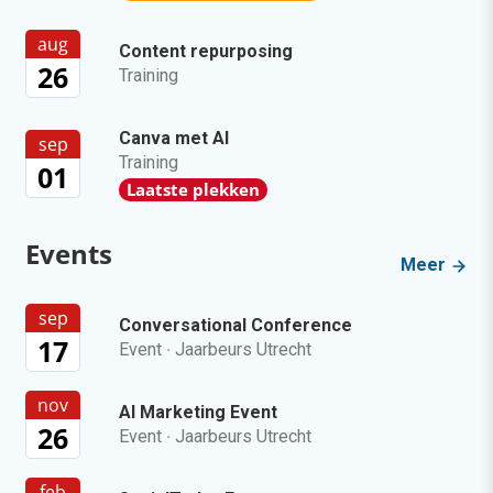
aug
Content repurposing
26
Training
Canva met AI
sep
Training
01
Laatste plekken
Events
Meer
sep
Conversational Conference
17
Event
·
Jaarbeurs Utrecht
nov
AI Marketing Event
26
Event
·
Jaarbeurs Utrecht
feb