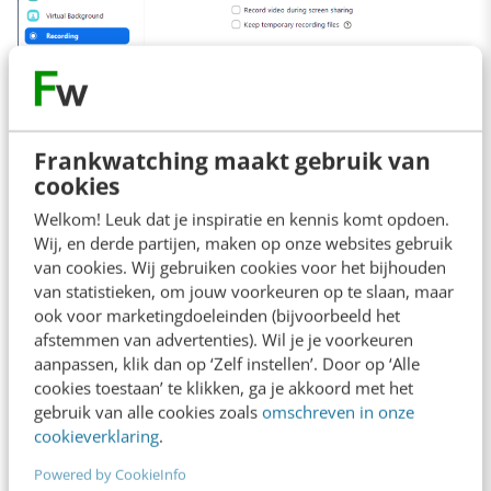
Frankwatching maakt gebruik van
cookies
Welkom! Leuk dat je inspiratie en kennis komt opdoen.
Wij, en derde partijen, maken op onze websites gebruik
van cookies. Wij gebruiken cookies voor het bijhouden
Specifiek voor hosts:
van statistieken, om jouw voorkeuren op te slaan, maar
ook voor marketingdoeleinden (bijvoorbeeld het
1. Gebruik de betaalde versie van Zoom.
afstemmen van advertenties). Wil je je voorkeuren
aanpassen, klik dan op ‘Zelf instellen’. Door op ‘Alle
cookies toestaan’ te klikken, ga je akkoord met het
2. Sluit een
verwerkersovereenkomst
af met
gebruik van alle cookies zoals
omschreven in onze
cookieverklaring
.
Zoom.
Powered by CookieInfo