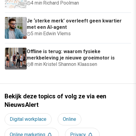
4 min
·
Richard Poolman
Je ‘sterke merk’ overleeft geen kwartier
met een AI-agent
5 min
·
Edwin Vlems
Offline is terug: waarom fysieke
merkbeleving je nieuwe groeimotor is
8 min
·
Kristel Shannon Klaassen
Bekijk deze topics of volg ze via een
NieuwsAlert
Digital workplace
Online
Online marketing
Privacy