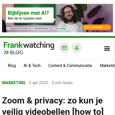
BLOG
Blog
AI & Tech
Content & Communicatie
Marketi
Home
MARKETING
3 apr 2020
5 min lezen
›
Blog
Zoom & privacy: zo kun je
›
veilig videobellen [how to]
Marketing