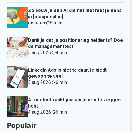
Zo bouw je een AI die het niet met je eens
is [stappenplan]
gisteren
·
6 min
·
Denk je dat je positionering helder is? Doe
de managementtest
5 aug 2026
·
4 min
·
LinkedIn Ads is niet te duur, je biedt
gewoon te veel
5 aug 2026
·
6 min
·
AI-content rankt pas als je iets te zeggen
hebt
4 aug 2026
·
6 min
·
Populair