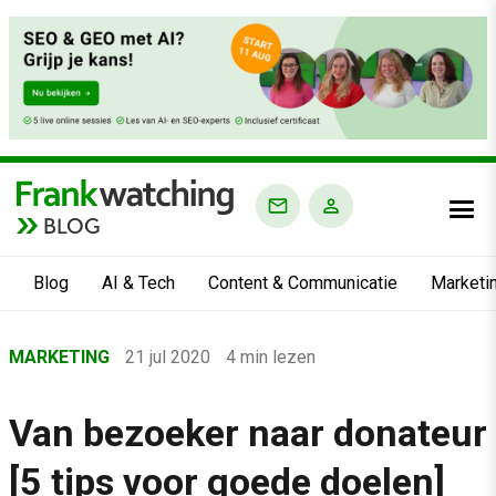
BLOG
Blog
AI & Tech
Content & Communicatie
Marketi
Home
MARKETING
21 jul 2020
4 min lezen
›
Blog
Van bezoeker naar donateur
›
[5 tips voor goede doelen]
Marketing