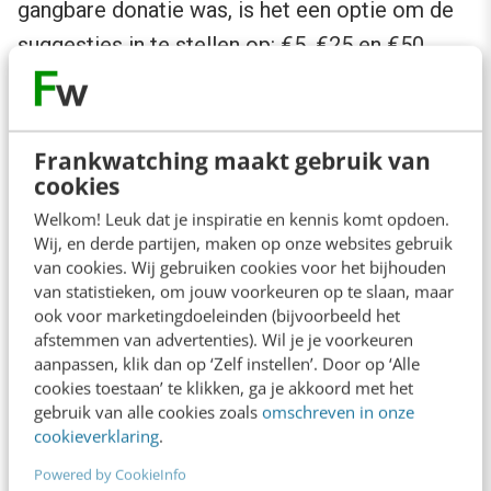
gangbare donatie was, is het een optie om de
suggesties in te stellen op: €5, €25 en €50.
Bezoekers zijn eerder geneigd om €5 meer te
betalen dan te verlagen naar €5.
Frankwatching maakt gebruik van
Naast het feit dat het makkelijker is voor de
cookies
bezoeker – omdat er minder keuzes gemaakt
Welkom! Leuk dat je inspiratie en kennis komt opdoen.
Wij, en derde partijen, maken op onze websites gebruik
moeten worden – kunnen vooraf ingestelde
van cookies. Wij gebruiken cookies voor het bijhouden
bedragen er ook voor zorgen dat donaties
van statistieken, om jouw voorkeuren op te slaan, maar
ook voor marketingdoeleinden (bijvoorbeeld het
hoger worden. Je kunt een bedrag vooraf
afstemmen van advertenties). Wil je je voorkeuren
aanvinken, waardoor die optie meer opvalt. Dit
aanpassen, klik dan op ‘Zelf instellen’. Door op ‘Alle
noemen we ook wel
anchoring
.
cookies toestaan’ te klikken, ga je akkoord met het
gebruik van alle cookies zoals
omschreven in onze
cookieverklaring
.
5. Maak duidelijk waaraan de donatie
Powered by CookieInfo