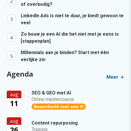
of overbodig?
LinkedIn Ads is niet te duur, je biedt gewoon te
veel
Zo bouw je een AI die het niet met je eens is
[stappenplan]
Millennials aan je binden? Start met één
eerlijke zin
Agenda
Meer
SEO & GEO met AI
aug
Online mastercourse
11
Beoordeeld met een 9!
aug
Content repurposing
26
Training