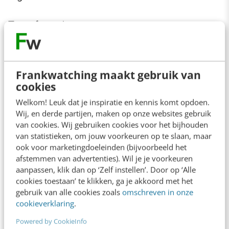
Ter referentie:
Bij Booking.com genereren
minder dan
10% van de experimenten
positieve
Frankwatching maakt gebruik van
cookies
resultaten.
Bij Google en Bing
10% tot 20%
.
Welkom! Leuk dat je inspiratie en kennis komt opdoen.
Wij, en derde partijen, maken op onze websites gebruik
Microsoft heeft 30% winnaars en 30%
van cookies. Wij gebruiken cookies voor het bijhouden
verliezers.
van statistieken, om jouw voorkeuren op te slaan, maar
ook voor marketingdoeleinden (bijvoorbeeld het
A/B-testing tool VWO ziet
13,4% winnende
afstemmen van advertenties). Wil je je voorkeuren
tests
bij haar klanten (2018).
aanpassen, klik dan op ‘Zelf instellen’. Door op ‘Alle
cookies toestaan’ te klikken, ga je akkoord met het
gebruik van alle cookies zoals
omschreven in onze
In de praktijk: experimenteren met
cookieverklaring
.
A/B-testen
Powered by CookieInfo