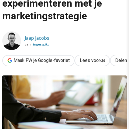
experimenteren met je
›
marketingstrategie
Waarom je moet blijven experimenteren met je marketingstrate
Jaap Jacobs
van
Fingerspitz
Maak FW je Google-favoriet
Lees voor
Delen