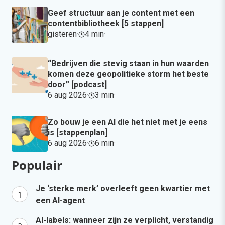
Geef structuur aan je content met een
contentbibliotheek [5 stappen]
gisteren
·
4 min
·
“Bedrijven die stevig staan in hun waarden
komen deze geopolitieke storm het beste
door” [podcast]
6 aug 2026
·
3 min
·
Zo bouw je een AI die het niet met je eens
is [stappenplan]
6 aug 2026
·
6 min
·
Populair
Je ‘sterke merk’ overleeft geen kwartier met
een AI-agent
AI-labels: wanneer zijn ze verplicht, verstandig