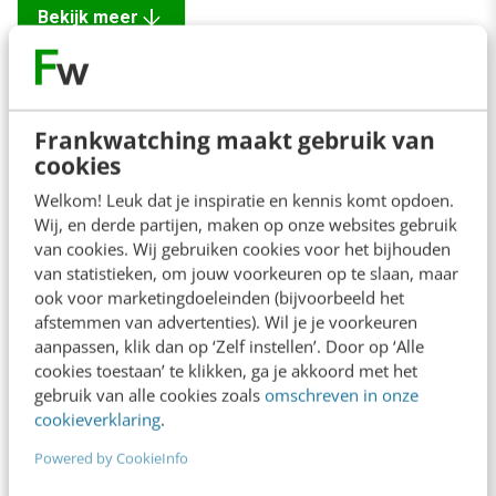
arrow_downward
Bekijk meer
Frankwatching maakt gebruik van
Contact
Redactie
cookies
redactie@frankwatching.com
Welkom! Leuk dat je inspiratie en kennis komt opdoen.
+31 30 200 1045
Wij, en derde partijen, maken op onze websites gebruik
van cookies. Wij gebruiken cookies voor het bijhouden
Tarieven
van statistieken, om jouw voorkeuren op te slaan, maar
Meer contactopties
ook voor marketingdoeleinden (bijvoorbeeld het
afstemmen van advertenties). Wil je je voorkeuren
aanpassen, klik dan op ‘Zelf instellen’. Door op ‘Alle
Frankwatching
cookies toestaan’ te klikken, ga je akkoord met het
gebruik van alle cookies zoals
omschreven in onze
Adverteren
cookieverklaring
.
Contact
Powered by CookieInfo
Nieuwsbrieven