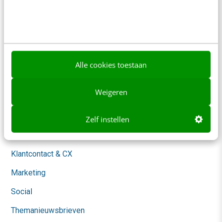
Over ons
Ons team
Werken bij
Alle cookies toestaan
Whitepapers
Weigeren
Blog
AI & Tech
Zelf instellen
Content & Communicatie
Klantcontact & CX
Marketing
Social
Themanieuwsbrieven