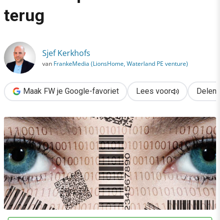
›
terug
Dé socialmedia-trends voor 2021: we pakken de macht terug
Sjef Kerkhofs
van
FrankeMedia (LionsHome, Waterland PE venture)
Maak FW je Google-favoriet
Lees voor
Delen