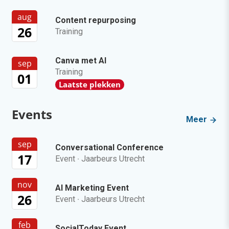
aug
Content repurposing
26
Training
Canva met AI
sep
Training
01
Laatste plekken
Events
Meer
sep
Conversational Conference
17
Event
·
Jaarbeurs Utrecht
nov
AI Marketing Event
26
Event
·
Jaarbeurs Utrecht
feb
SocialToday Event