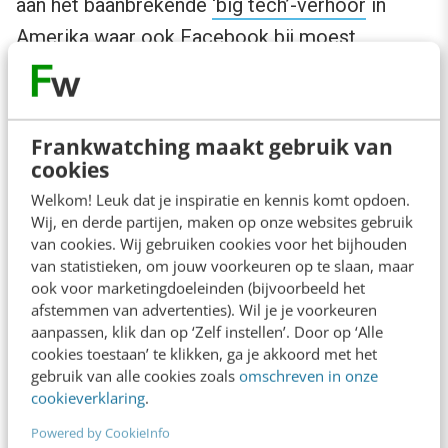
aan het baanbrekende
‘big tech’-verhoor
in
Amerika waar ook Facebook bij moest
aansluiten. Gek genoeg, maar wellicht wel
veelzeggend, is dat ook de socialmedia-
platformen zelf (
met Zuckerberg voorop
)
Frankwatching maakt gebruik van
regelmatig roepen om
meer regulering in hun
cookies
eigen sector
.
Welkom! Leuk dat je inspiratie en kennis komt opdoen.
Wij, en derde partijen, maken op onze websites gebruik
van cookies. Wij gebruiken cookies voor het bijhouden
Ik kan niet anders dan concluderen dat in 2021
van statistieken, om jouw voorkeuren op te slaan, maar
de druk om regulering en controle nog verder
ook voor marketingdoeleinden (bijvoorbeeld het
afstemmen van advertenties). Wil je je voorkeuren
zal worden opgebouwd, zowel door gebruikers
aanpassen, klik dan op ‘Zelf instellen’. Door op ‘Alle
als door overheden en andere
cookies toestaan’ te klikken, ga je akkoord met het
gebruik van alle cookies zoals
omschreven in onze
belangenorganisaties.
cookieverklaring
.
Powered by CookieInfo