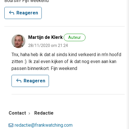
Boursin! Fijn weekend
reply
Reageren
Martijn de Klerk
Auteur
28/11/2020 om 21:24
Tnx, haha heb ik dat al sinds kind verkeerd in m’n hoofd
zitten :). Ik zal even kijken of ik dat nog even aan kan
passen binnenkort. Fijn weekend
reply
Reageren
Contact
Redactie
redactie@frankwatching.com