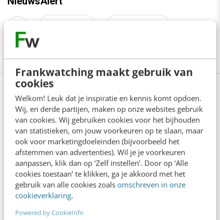
NieuwsAlert
3
Content
Conversie
Copywriting
Tekstschrijven
Frankwatching maakt gebruik van
cookies
Welkom! Leuk dat je inspiratie en kennis komt opdoen.
Lees 13 reacties
Delen
Wij, en derde partijen, maken op onze websites gebruik
van cookies. Wij gebruiken cookies voor het bijhouden
van statistieken, om jouw voorkeuren op te slaan, maar
ook voor marketingdoeleinden (bijvoorbeeld het
afstemmen van advertenties). Wil je je voorkeuren
Over de auteur
aanpassen, klik dan op ‘Zelf instellen’. Door op ‘Alle
cookies toestaan’ te klikken, ga je akkoord met het
gebruik van alle cookies zoals
omschreven in onze
Martijn de Klerk
van
De
cookieverklaring
.
Online Tekstschrijver
Powered by CookieInfo
Martijn is bi-tekstueel: hij wordt