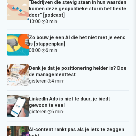
“Bedrijven die stevig staan in hun waarden
komen deze geopolitieke storm het beste
door” [podcast]
13:00
·
3 min
·
Zo bouw je een AI die het niet met je eens
is [stappenplan]
08:00
·
6 min
·
Denk je dat je positionering helder is? Doe
de managementtest
gisteren
·
4 min
·
LinkedIn Ads is niet te duur, je biedt
gewoon te veel
gisteren
·
6 min
·
AI-content rankt pas als je iets te zeggen
hebt