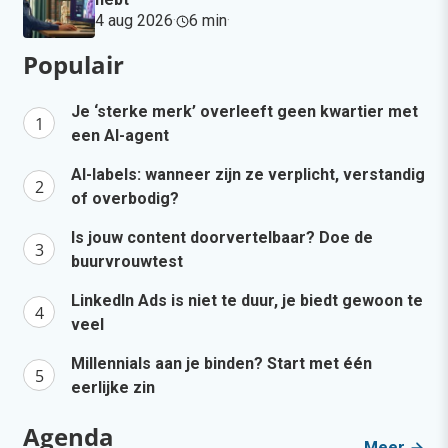
4 aug 2026
·
6 min
·
Populair
Je ‘sterke merk’ overleeft geen kwartier met
een AI-agent
AI-labels: wanneer zijn ze verplicht, verstandig
of overbodig?
Is jouw content doorvertelbaar? Doe de
buurvrouwtest
LinkedIn Ads is niet te duur, je biedt gewoon te
veel
Millennials aan je binden? Start met één
eerlijke zin
Agenda
Meer