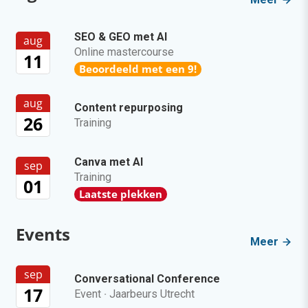
SEO & GEO met AI
aug
Online mastercourse
11
Beoordeeld met een 9!
aug
Content repurposing
26
Training
Canva met AI
sep
Training
01
Laatste plekken
Events
Meer
sep
Conversational Conference
17
Event
·
Jaarbeurs Utrecht