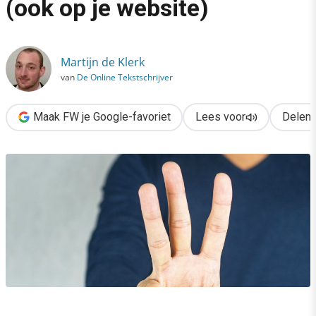
(ook op je website)
›
De kracht van het getal 3 (ook op je website)
Martijn de Klerk
van
De Online Tekstschrijver
Maak FW je Google-favoriet
Lees voor
Delen