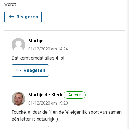
wordt
reply
Reageren
Martijn
01/12/2020 om 14:24
Dat komt omdat alles 4 is!
reply
Reageren
Martijn de Klerk
Auteur
01/12/2020 om 19:23
Touché, al daar de ‘i’ en de ‘e’ eigenlijk soort van samen
één letter is natuurlijk ;).