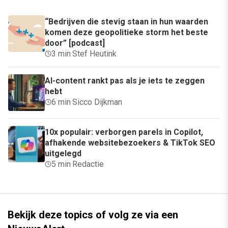
“Bedrijven die stevig staan in hun waarden
komen deze geopolitieke storm het beste
door” [podcast]
3 min
·
Stef Heutink
AI-content rankt pas als je iets te zeggen
hebt
6 min
·
Sicco Dijkman
10x populair: verborgen parels in Copilot,
afhakende websitebezoekers & TikTok SEO
uitgelegd
5 min
·
Redactie
Bekijk deze topics of volg ze via een