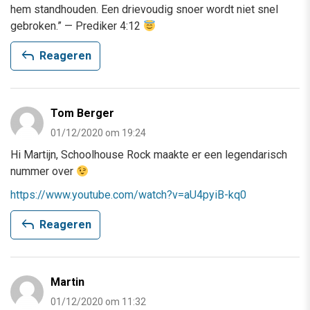
hem standhouden. Een drievoudig snoer wordt niet snel
gebroken.” — Prediker 4:12
reply
Reageren
Tom Berger
01/12/2020 om 19:24
Hi Martijn, Schoolhouse Rock maakte er een legendarisch
nummer over
https://www.youtube.com/watch?v=aU4pyiB-kq0
reply
Reageren
Martin
01/12/2020 om 11:32