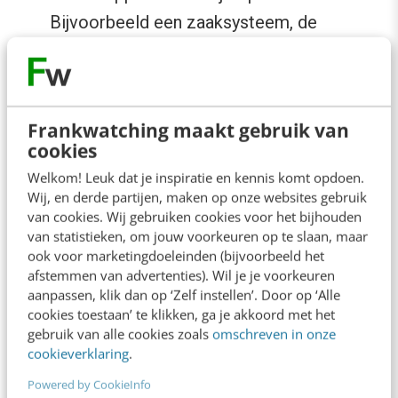
Bijvoorbeeld een zaaksysteem, de
personeelsadministratie of een takenlijst.
Regelmatig.
Daarnaast hebben
medewerkers ook regelmatig andere tools
Frankwatching maakt gebruik van
nodig. Bijvoorbeeld de planning, de
cookies
teamagenda of mappen en documenten.
Welkom! Leuk dat je inspiratie en kennis komt opdoen.
Incidenteel.
En er zijn systemen die
Wij, en derde partijen, maken op onze websites gebruik
van cookies. Wij gebruiken cookies voor het bijhouden
medewerkers slechts incidenteel nodig
van statistieken, om jouw voorkeuren op te slaan, maar
hebben. Bijvoorbeeld hun
ook voor marketingdoeleinden (bijvoorbeeld het
afstemmen van advertenties). Wil je je voorkeuren
personeelsdossier, intern nieuws, of
aanpassen, klik dan op ‘Zelf instellen’. Door op ‘Alle
organisatiecijfers.
cookies toestaan’ te klikken, ga je akkoord met het
gebruik van alle cookies zoals
omschreven in onze
cookieverklaring
.
Wat de startplek is voor het dagelijks werk,
verschilt dus van rol tot rol. Verpleegkundigen
Powered by CookieInfo