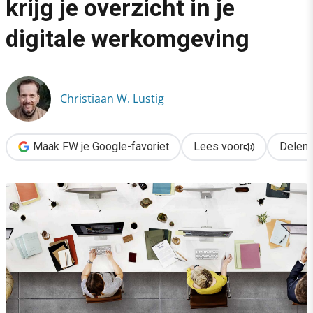
krijg je overzicht in je
›
digitale werkomgeving
Talloze taken en tools? Zo krijg je overzicht in je digitale wer
Christiaan W. Lustig
Maak FW je Google-favoriet
Lees voor
Delen