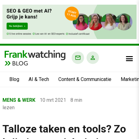
BLOG
Blog
AI & Tech
Content & Communicatie
Marketi
Home
MENS & WERK
10 mrt 2021
8 min
›
lezen
Blog
›
Talloze taken en tools? Zo
Mens & Werk