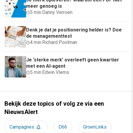
meer genoeg is
5 min
·
Danny Verroen
Denk je dat je positionering helder is? Doe
de managementtest
4 min
·
Richard Poolman
Je ‘sterke merk’ overleeft geen kwartier
met een AI-agent
5 min
·
Edwin Vlems
Bekijk deze topics of volg ze via een
NieuwsAlert
Campagnes
D66
GroenLinks