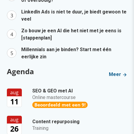
of overbodig?
LinkedIn Ads is niet te duur, je biedt gewoon te
veel
Zo bouw je een AI die het niet met je eens is
[stappenplan]
Millennials aan je binden? Start met één
eerlijke zin
Agenda
Meer
SEO & GEO met AI
aug
Online mastercourse
11
Beoordeeld met een 9!
aug
Content repurposing
26
Training