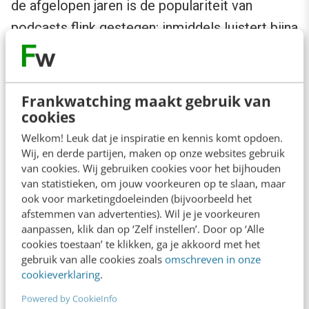
de afgelopen jaren is de populariteit van
podcasts flink gestegen: inmiddels luistert bijna
de helft van de Nederlanders wel eens naar een
podcast. Veel partijen zien dit in en maken
deze verkiezingen gebruik van hun eigen
Frankwatching maakt gebruik van
cookies
podcast: ‘
Wereld te Winnen
’ van de PvdA,
‘
Jesse&
’ van GroenLinks en ‘
De V van VVD
’ van
Welkom! Leuk dat je inspiratie en kennis komt opdoen.
Wij, en derde partijen, maken op onze websites gebruik
de VVD. Handig aan een eigen podcast is dat je
van cookies. Wij gebruiken cookies voor het bijhouden
als partij zelf de regie houdt over de inhoud.
van statistieken, om jouw voorkeuren op te slaan, maar
ook voor marketingdoeleinden (bijvoorbeeld het
Hoe vaak de podcasts worden beluisterd, is
afstemmen van advertenties). Wil je je voorkeuren
helaas niet goed in te zien.
aanpassen, klik dan op ‘Zelf instellen’. Door op ‘Alle
cookies toestaan’ te klikken, ga je akkoord met het
gebruik van alle cookies zoals
omschreven in onze
‘De Zweeflijn’
cookieverklaring
.
Powered by CookieInfo