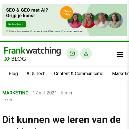
BLOG
Blog
AI & Tech
Content & Communicatie
Marketi
Home
MARKETING
17 mrt 2021
5 min
›
lezen
Blog
›
Dit kunnen we leren van de
Marketing