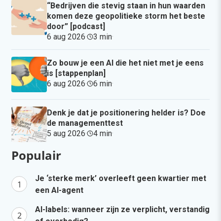
“Bedrijven die stevig staan in hun waarden
komen deze geopolitieke storm het beste
door” [podcast]
6 aug 2026
·
3 min
·
Zo bouw je een AI die het niet met je eens
is [stappenplan]
6 aug 2026
·
6 min
·
Denk je dat je positionering helder is? Doe
de managementtest
5 aug 2026
·
4 min
·
Populair
Je ‘sterke merk’ overleeft geen kwartier met
een AI-agent
AI-labels: wanneer zijn ze verplicht, verstandig