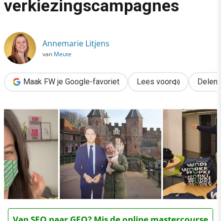
verkiezingscampagnes
›
Dit kunnen we leren van de verkiezingscampagnes
Annemarie Litjens
van
Meute
Maak FW je Google-favoriet
Lees voor
Delen
Van SEO naar GEO? Mis de online mastercourse