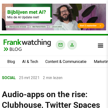
BLOG
Blog
AI & Tech
Content & Communicatie
Marketi
Home
SOCIAL
25 mrt 2021
2 min lezen
›
Blog
Audio-apps on the rise:
›
Clubhouse, Twitter Spaces
Social