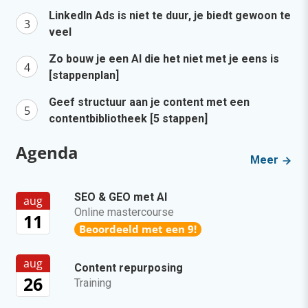
LinkedIn Ads is niet te duur, je biedt gewoon te
veel
Zo bouw je een AI die het niet met je eens is
[stappenplan]
Geef structuur aan je content met een
contentbibliotheek [5 stappen]
Agenda
Meer
SEO & GEO met AI
aug
Online mastercourse
11
Beoordeeld met een 9!
aug
Content repurposing
26
Training