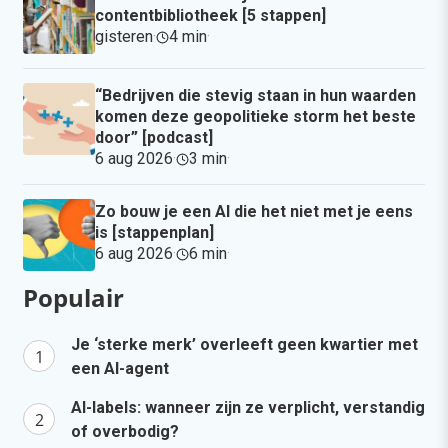
contentbibliotheek [5 stappen]
gisteren
·
4 min
·
“Bedrijven die stevig staan in hun waarden
komen deze geopolitieke storm het beste
door” [podcast]
6 aug 2026
·
3 min
·
Zo bouw je een AI die het niet met je eens
is [stappenplan]
6 aug 2026
·
6 min
·
Populair
Je ‘sterke merk’ overleeft geen kwartier met
een AI-agent
AI-labels: wanneer zijn ze verplicht, verstandig
of overbodig?