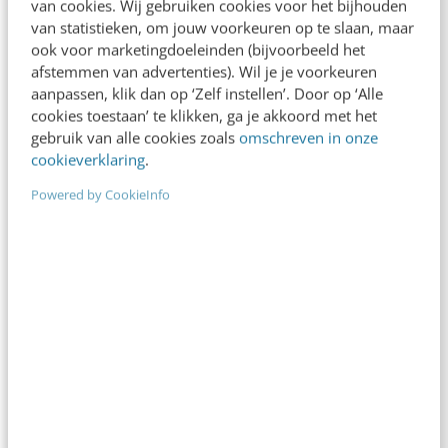
van cookies. Wij gebruiken cookies voor het bijhouden
Over de auteur
van statistieken, om jouw voorkeuren op te slaan, maar
ook voor marketingdoeleinden (bijvoorbeeld het
afstemmen van advertenties). Wil je je voorkeuren
Pelpina Trip
van
Pelpina
aanpassen, klik dan op ‘Zelf instellen’. Door op ‘Alle
cookies toestaan’ te klikken, ga je akkoord met het
Pelpina Trip is zelfstandig video
gebruik van alle cookies zoals
omschreven in onze
adviseur & producer, spreker, en
cookieverklaring
.
auteur gespecialiseerd in online
Powered by CookieInfo
(social) video productie en
videomarketing. Ze staat voor en
achter de camera, en geeft
videoworkshops- en sessies waarin
ze bedrijven en zelfstandigen helpt
met social videostrategie en korte
videoproducties voor so...