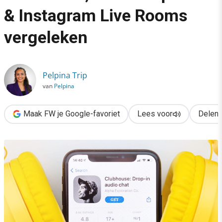
›
& Instagram Live Rooms
Audio-apps on the rise: Clubhouse, Twitter Spaces & Instagr
vergeleken
Pelpina Trip
van
Pelpina
Maak FW je Google-favoriet
Lees voor
Delen