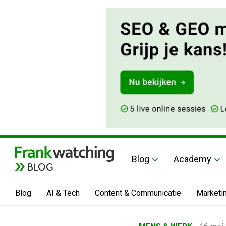
Blog
Academy
BLOG
Blog
AI & Tech
Content & Communicatie
Marketi
Home