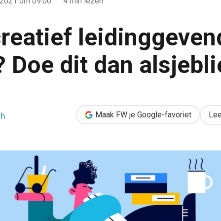
 2021
om 09:00
4 min lezen
creatief leidinggeven
 Doe dit dan alsjebli
venden in je team? Doe dit dan alsjeblieft niet
Maak FW je Google-favoriet
Lee
ch