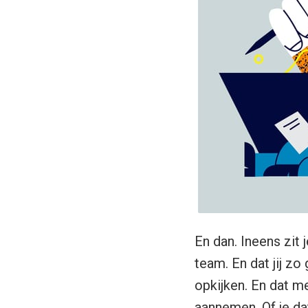
En dan. Ineens zit 
team. En dat jij z
opkijken. En dat m
aannemen. Of je dat