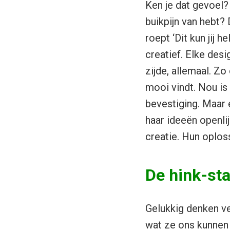
Ken je dat gevoel?
buikpijn van hebt? 
roept ‘Dit kun jij h
creatief. Elke desig
zijde, allemaal. Z
mooi vindt. Nou is
bevestiging. Maar e
haar ideeën openli
creatie. Hun oplos
De hink-st
Gelukkig denken ve
wat ze ons kunnen 