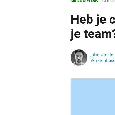
MENS & WERK
16 mei
›
Blog
Heb je 
›
Mens & Werk
je team?
›
Heb je creatief leidingge
John van de
Vorstenbos