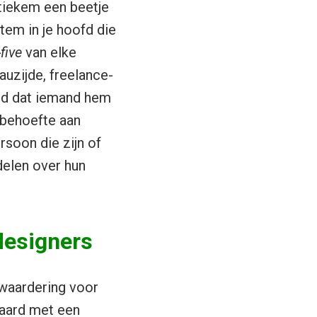
stiekem een beetje
stem in je hoofd die
five
van elke
eauzijde, freelance-
end dat iemand hem
 behoefte aan
rsoon die zijn of
delen over hun
designers
 waardering voor
paard met een