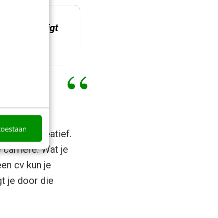
mag geven ligt
 wereld
toestaan
 van de creatief.
e carrière. Wat je
en cv kun je
t je door die