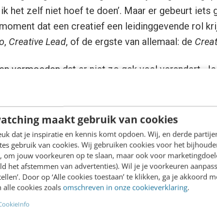
t ik het zelf niet hoef te doen’. Maar er gebeurt iets
moment dat een creatief een leidinggevende rol kri
o
,
Creative Lead
, of de ergste van allemaal: de
Creat
oen vermoeden dat er niet zo gek veel verandert. Je
titel. Een compliment. Een extra button waarmee je
jn gewone designers en tja, dan heb je jou!’ Je doet
n met meer credits.
atching maakt gebruik van cookies
k dat je inspiratie en kennis komt opdoen. Wij, en derde partij
s eerder een hink-stap-hals-over-kop-180 die de Le
es gebruik van cookies. Wij gebruiken cookies voor het bijhoude
en, om jouw voorkeuren op te slaan, maar ook voor marketingdoe
idinggevende – zelf ook niet aan zag komen. En wa
ld het afstemmen van advertenties). Wil je je voorkeuren aanpass
g gooien. Ze willen hun oude baan terug. Of erger n
stellen’. Door op ‘Alle cookies toestaan’ te klikken, ga je akkoord m
 alle cookies zoals
omschreven in onze cookieverklaring
.
CookieInfo