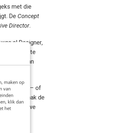
 geks met die
jgt. De
Concept
ive Director
.
 was al Designer,
 op de website
 een soort van
en, maken op
ad Designer – of
n van
leinden
ardoor ze vaak de
en, klik dan
og, een nieuwe
et het