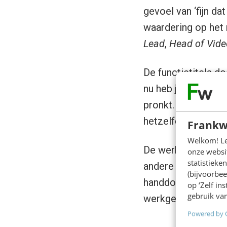
gevoel van ‘fijn da
waardering op het 
Lead
,
Head of Vide
De functietitels d
nu heb je een ere-
pronkt. ‘Want er zi
hetzelfde, maar da
Frankw
Welkom! Leu
De werkelijkheid i
onze websit
statistiek
andere creatief le
(bijvoorbee
handdoek in de rin
op ‘Zelf in
gebruik van
werkgever.
Powered by 