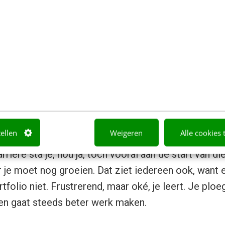
chermde creatief en de persoon die er leiding aan 
 kloof.
ingen groeien op in beschermde
tellen
Weigeren
Alle cookies 
d te begrijpen moet je je verplaatsen in het hoofd
arrière sta je, nou ja, toch vooral aan de start van di
r je moet nog groeien. Dat ziet iedereen ook, want e
folio niet. Frustrerend, maar oké, je leert. Je ploeg
en gaat steeds beter werk maken.