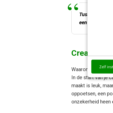
Tussen de afges
een gigantische
Creatievel
Zelf ins
Waarom? Om dat goe
In de start van je c
maakt is leuk, maa
oppoetsen, een port
onzekerheid heen 