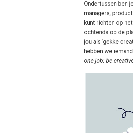
Ondertussen ben je
managers, product 
kunt richten op het 
ochtends op de pla
jou als ‘gekke crea
hebben we iemand v
one job: be creativ