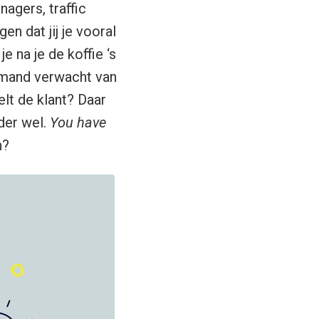
agers, traffic
n dat jij je vooral
e na je de koffie ‘s
iemand verwacht van
elt de klant? Daar
der wel.
You have
h?