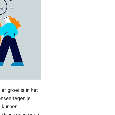
er groei is in het
ensen tegen je
u kunnen
, daar zeg je geen