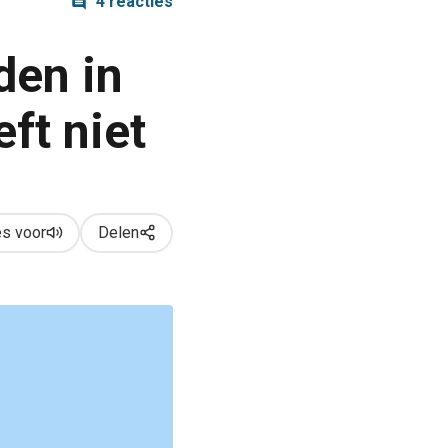
4 reacties
den in
eft niet
s voor
Delen