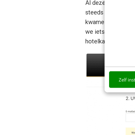
Al deze ideeën (en
steeds zonder het 
kwamen om juist 
we iets weg lieten 
hotelkamers.
Zelf ins