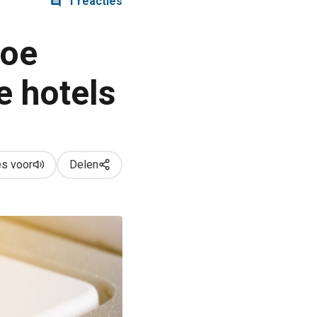
1 reacties
hoe
e hotels
s voor
Delen