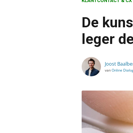
KLANTCONTACT & CX
›
Blog
De kuns
›
Klantcontact & CX
leger de
›
De kunst van het weglate
Joost Baalb
van
Online Dialo