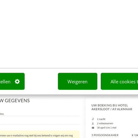
 meer) hebben we getest in online experimenten (
A
gewenste resultaat. Tot we – pas maanden later – 
dingen
weg te laten.
Dit bleek de sleutel tot succes: 
resulteerde in een significante stijging van het aan
tellen
Weigeren
Alle cookies 