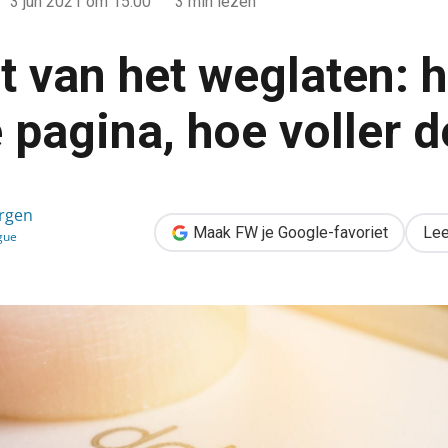
3 jun 2021
om 15:00
3 min lezen
t van het weglaten: 
 pagina, hoe voller d
n: hoe leger de pagina, hoe voller de hotels
ergen
Maak FW je Google-favoriet
Lee
gue