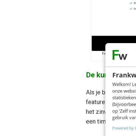
Figuur 1: Wat zou ji
Frankw
De kunst van h
Welkom! Leu
onze websit
Als je bent zoals 
statistiek
features om toe te
(bijvoorbee
op ‘Zelf in
het zinvol om een b
gebruik van
een timer die laat 
Powered by 