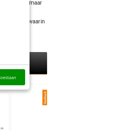
/B-testen
), maar
op het idee
iedere test waarin
tal geboekte
toestaan