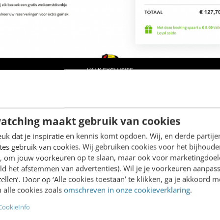
j veranderen aan het design van deze webpagina om het aantal afgeronde hotelboeki
atching maakt gebruik van cookies
et weglaten
k dat je inspiratie en kennis komt opdoen. Wij, en derde partij
es gebruik van cookies. Wij gebruiken cookies voor het bijhoude
de meeste mensen, dan denk je waarschijnlijk aan ni
en, om jouw voorkeuren op te slaan, maar ook voor marketingdoe
 voegen. Misschien dat reviews van eerdere gasten
ld het afstemmen van advertenties). Wil je je voorkeuren aanpass
stellen’. Door op ‘Alle cookies toestaan’ te klikken, ga je akkoord m
oodschap te laten zien dat je pas in het hotel hoef
 alle cookies zoals
omschreven in onze cookieverklaring
.
zien hoe lang de boeking nog voor je gereserveerd b
CookieInfo