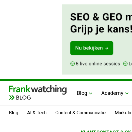
Blog
Academy
BLOG
Blog
AI & Tech
Content & Communicatie
Marketi
Home