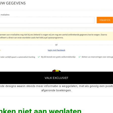
de designs waarin steeds meer informatie is weggelaten, met als gevolg een positie
afgeronde boekingen.
ken niet aan weglaten