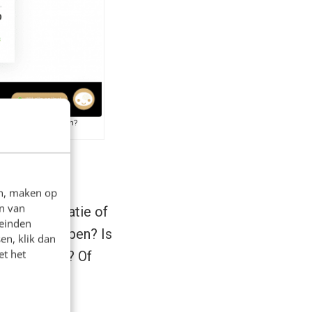
ngen te doen stijgen?
en, maken op
n van
euwe informatie of
leinden
 kunnen helpen? Is
en, klik dan
et het
t te betalen? Of
lijft?