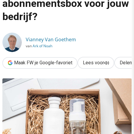
abonnementsbox voor jouw
›
bedrijf?
Hoe start je een abonnementsbox voor jouw bedrijf?
Vianney Van Goethem
van
Ark of Noah
Maak FW je Google-favoriet
Lees voor
Delen