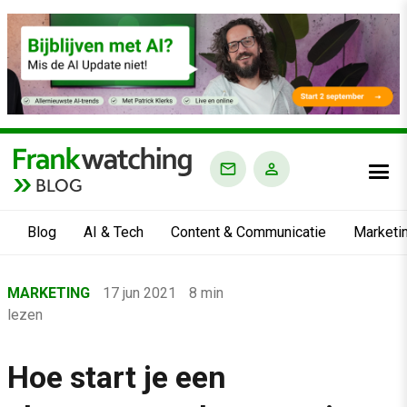
BLOG
Blog
AI & Tech
Content & Communicatie
Marketi
Home
MARKETING
17 jun 2021
8 min
›
lezen
Blog
›
Hoe start je een
Marketing