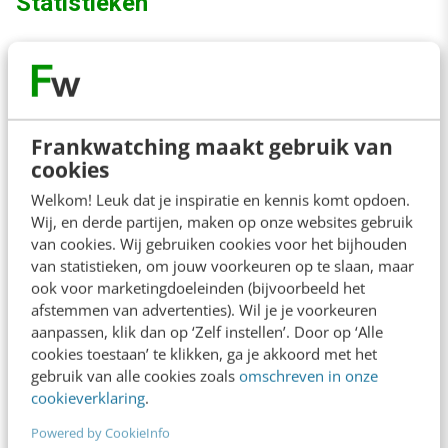
Statistieken
Je moet ten minste de volgende 4 statistieken
bijhouden:
Frankwatching maakt gebruik van
Churn rate (CR):
CR geeft weer hoeveel
cookies
klanten je gemiddeld elke maand verliest.
Welkom! Leuk dat je inspiratie en kennis komt opdoen.
Gemiddelde omzet per gebruiker
Wij, en derde partijen, maken op onze websites gebruik
(ARPU):
ARPU (
Average Revenue Per User
)
van cookies. Wij gebruiken cookies voor het bijhouden
van statistieken, om jouw voorkeuren op te slaan, maar
geeft aan hoeveel omzet je gemiddeld per
ook voor marketingdoeleinden (bijvoorbeeld het
klant genereert.
afstemmen van advertenties). Wil je je voorkeuren
aanpassen, klik dan op ‘Zelf instellen’. Door op ‘Alle
Levenslange waarde (LTV):
LTV geeft
cookies toestaan’ te klikken, ga je akkoord met het
weer hoeveel je verdient aan de
gebruik van alle cookies zoals
omschreven in onze
cookieverklaring
.
gemiddelde klant gedurende de levensduur
Powered by CookieInfo
van hun lidmaatschap.