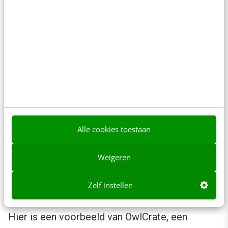
Het kiezen van de juiste items is moeilijk. De
meeste bedrijven overwinnen dit door een
bepaald type doos aan te bieden, zoals in
onderstaande voorbeeld.
Thema-abonnementsvakken
Een thema-abonnementsbox is gecentreerd
Alle cookies toestaan
rond een thema dat je doelgroep aanspreekt.
Van de feestdagen tot een geliefde
Weigeren
filmfranchise, er is geen limiet aan de thema’s
Zelf instellen
waaruit je kunt kiezen.
Hier is een voorbeeld van OwlCrate, een