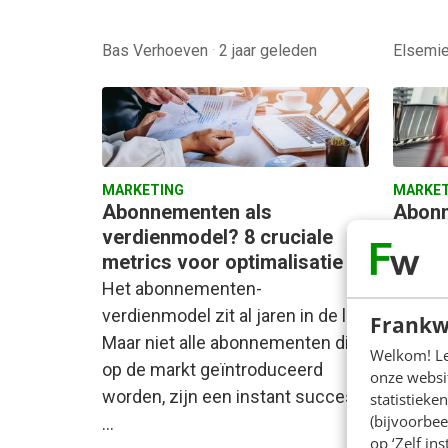
Bas Verhoeven
·
2 jaar geleden
Elsemi
MARKETING
MARKET
Abonnementen als
Abonn
verdienmodel? 8 cruciale
verdi
metrics voor optimalisatie
Wat is
Het abonnementen-
Netfli
verdienmodel zit al jaren in de lift.
Dat ze
Frankw
Maar niet alle abonnementen die
Zeker. 
Welkom! Leu
op de markt geïntroduceerd
fundam
onze websit
worden, zijn een instant success.
statistiek
(bijvoorbee
…
op ‘Zelf in