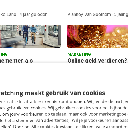
eke Land
·
4 jaar geleden
Vianney Van Goethem
·
5 jaar 
ING
MARKETING
ementen als
Online geld verdienen? 
enmodel: 5 tips
zijn de beste
verdienmodellen
 de overeenkomst tussen
In 2020 hebben we een e
x, HelloFresh en HubSpot?
shift gezien van offline
 enorm succesvol zijn.
atching maakt gebruik van cookies
ondernemen naar online
Maar er speelt nog iets
k dat je inspiratie en kennis komt opdoen. Wij, en derde partij
ondernemen. En ja, we ha
entelers. Al…
es gebruik van cookies. Wij gebruiken cookies voor het bijhoude
weinig keuze. Alleen ik…
en, om jouw voorkeuren op te slaan, maar ook voor marketingdoe
ld het afstemmen van advertenties). Wil je je voorkeuren aanpass
stellen’. Door op ‘Alle cookies toestaan’ te klikken, ga je akkoord m