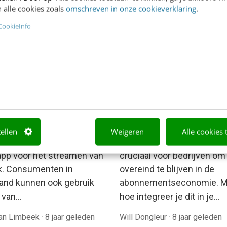
 alle cookies zoals
omschreven in onze cookieverklaring
.
rhoeven
·
5 jaar geleden
Mylène Bouwman
·
5 jaar gele
CookieInfo
MARKETING
ouTube Music Spotify
Zo koester je je huidig
le verslaan? Een
klanten voor een hoge
e indruk
conversie
tellen
Weigeren
Alle cookies 
 is al tijden niet meer de
Het koesteren van klantrela
app voor het streamen van
cruciaal voor bedrijven om
. Consumenten in
overeind te blijven in de
and kunnen ook gebruik
abonnementseconomie. M
 van…
hoe integreer je dit in je…
van Limbeek
·
8 jaar geleden
Will Dongleur
·
8 jaar geleden