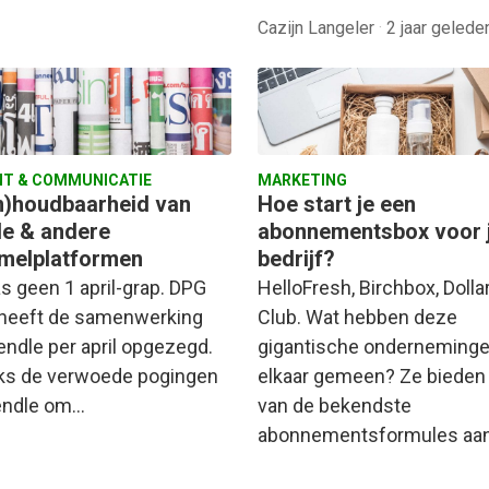
Cazijn Langeler
·
2 jaar gelede
T & COMMUNICATIE
MARKETING
n)houdbaarheid van
Hoe start je een
le & andere
abonnementsbox voor 
melplatformen
bedrijf?
s geen 1 april-grap. DPG
HelloFresh, Birchbox, Doll
heeft de samenwerking
Club. Wat hebben deze
endle per april opgezegd.
gigantische onderneming
s de verwoede pogingen
elkaar gemeen? Ze bieden
endle om…
van de bekendste
abonnementsformules aan