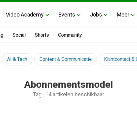
Video Academy
Events
Jobs
Meer
ng
Social
Shorts
Community
AI & Tech
Content & Communicatie
Klantcontact &
Abonnementsmodel
Tag
·
14 artikelen beschikbaar