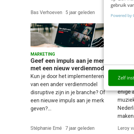
gebruik van
Bas Verhoeven
·
5 jaar geleden
Bas Ve
Powered by 
MARKETING
SOCIAL
Geef een impuls aan je merk
Kan Y
met een nieuw verdienmodel
& App
eerst
Kun je door het implementeren
Zelf ins
Spotify
van een ander verdienmodel
enige 
disruptive zijn in je branche? Of
muziek
een nieuwe impuls aan je merk
Nederl
geven?…
maken
Stéphanie Erné
·
7 jaar geleden
Leroy 