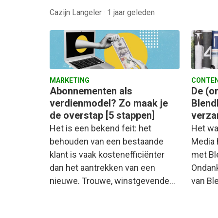
Cazijn Langeler
·
1 jaar geleden
MARKETING
CONTEN
Abonnementen als
De (o
verdienmodel? Zo maak je
Blend
de overstap [5 stappen]
verza
Het is een bekend feit: het
Het wa
behouden van een bestaande
Media 
klant is vaak kostenefficiënter
met Bl
dan het aantrekken van een
Ondank
nieuwe. Trouwe, winstgevende…
van Bl