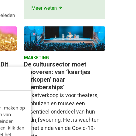
Meer weten
geleden
MARKETING
Dit
De cultuursector moet
innoveren: van ‘kaartjes
verkopen’ naar
‘memberships’
norme
Ticketverkoop is voor theaters,
filmhuizen en musea een
en, maken op
essentieel onderdeel van hun
dden
n van
bedrijfsvoering. Het is wachten
leinden
en, klik dan
op het einde van de Covid-19-
et het