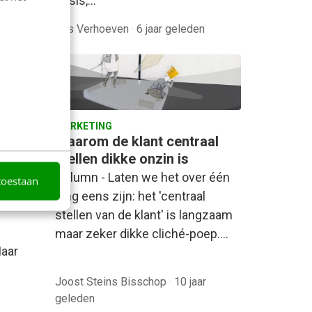
crisis,…
den
Bas Verhoeven
·
6 jaar geleden
MARKETING
e
Waarom de klant centraal
re
stellen dikke onzin is
Column - Laten we het over één
toestaan
ties is
ding eens zijn: het 'centraal
stellen van de klant' is langzaam
maar zeker dikke cliché-poep.…
aar
Joost Steins Bisschop
·
10 jaar
geleden