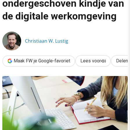
ondergeschoven kindje van
›
de digitale werkomgeving
Dienstverlening is het ondergeschoven kindje van de digitale
Christiaan W. Lustig
Maak FW je Google-favoriet
Lees voor
Delen