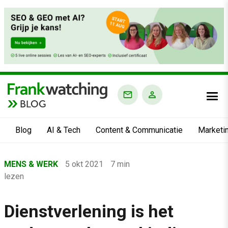
BLOG
Blog
AI & Tech
Content & Communicatie
Marketi
Home
MENS & WERK
5 okt 2021
7 min
›
lezen
Blog
›
Dienstverlening is het
Mens & Werk