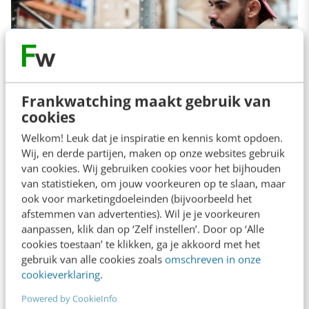
Frankwatching maakt gebruik van
cookies
Welkom! Leuk dat je inspiratie en kennis komt opdoen.
Wij, en derde partijen, maken op onze websites gebruik
van cookies. Wij gebruiken cookies voor het bijhouden
Waar kun je dan aan denken? Ik kijk opnieuw
van statistieken, om jouw voorkeuren op te slaan, maar
ook voor marketingdoeleinden (bijvoorbeeld het
naar het rijtje sectoren dat ik hierboven al
afstemmen van advertenties). Wil je je voorkeuren
opsomde:
aanpassen, klik dan op ‘Zelf instellen’. Door op ‘Alle
cookies toestaan’ te klikken, ga je akkoord met het
gebruik van alle cookies zoals
omschreven in onze
Zorg
: een verpleegkundige of
cookieverklaring
.
thuiszorgmedewerkers die direct toegang
Powered by CookieInfo