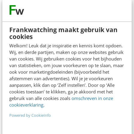
Het leek lange tijd bijna magisch: het jaar 2020.
Menig strategisch plan had vijf tot tien jaar
geleden juist dit jaartal als…
Frankwatching maakt gebruik van
Christiaan W. Lustig
·
6 jaar geleden
cookies
Welkom! Leuk dat je inspiratie en kennis komt opdoen.
Wij, en derde partijen, maken op onze websites gebruik
van cookies. Wij gebruiken cookies voor het bijhouden
van statistieken, om jouw voorkeuren op te slaan, maar
ook voor marketingdoeleinden (bijvoorbeeld het
afstemmen van advertenties). Wil je je voorkeuren
aanpassen, klik dan op ‘Zelf instellen’. Door op ‘Alle
MARKETING
Zo manage je een thuiswerkend team
cookies toestaan’ te klikken, ga je akkoord met het
gebruik van alle cookies zoals
omschreven in onze
[checklist]
cookieverklaring
.
Thuiswerken wordt steeds normaler, dus het is tijd
om je organisatie hier goed op in te richten.
Powered by CookieInfo
Sommige organisaties en managers geloven…