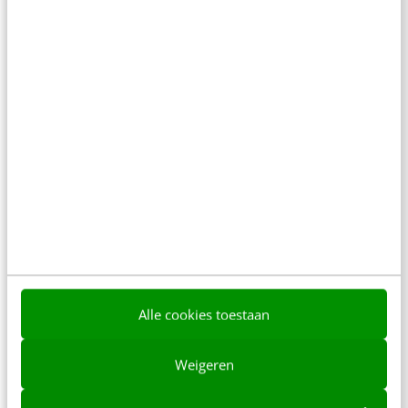
MARKETING
Digitaal (samen)werken is meer dan alleen
videobellen aan de eettafel
Mensen met een ‘vitaal’ beroep gaan weliswaar
nog naar het ziekenhuis, de supermarkt of achter
het stuur, maar honderdduizenden kenniswerkers
zitten massaal…
Christiaan W. Lustig & Tabhita Minten
·
6 jaar geleden
Alle cookies toestaan
Weigeren