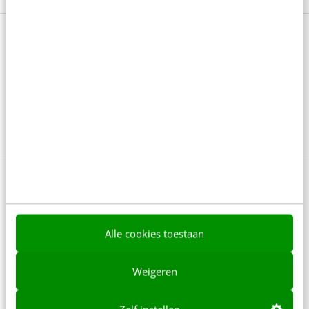
Bekijk deze topics of volg ze via een
NieuwsAlert
Customer experience
Klantcontact
Klantrelatie
Lees 2 reacties
Delen
Alle cookies toestaan
Over de auteur
Weigeren