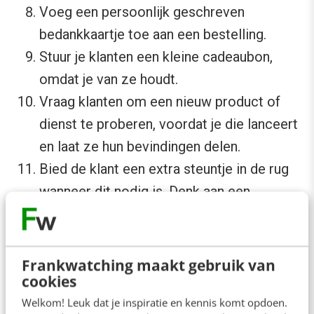
Voeg een persoonlijk geschreven
bedankkaartje toe aan een bestelling.
Stuur je klanten een kleine cadeaubon,
omdat je van ze houdt.
Vraag klanten om een nieuw product of
dienst te proberen, voordat je die lanceert
en laat ze hun bevindingen delen.
Bied de klant een extra steuntje in de rug
wanneer dit nodig is. Denk aan een
persoonlijk gesprek en echt even
interesse tonen, een extra consult of een
maand extra contract.
Frankwatching maakt gebruik van
cookies
Heel veel succes. En dat er heel veel liefde in
Welkom! Leuk dat je inspiratie en kennis komt opdoen.