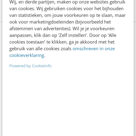
Wij, en derde partijen, maken op onze websites gebruik
de wereld mag komen.
van cookies. Wij gebruiken cookies voor het bijhouden
van statistieken, om jouw voorkeuren op te slaan, maar
ook voor marketingdoeleinden (bijvoorbeeld het
afstemmen van advertenties). Wil je je voorkeuren
Een betere klantrelatie door
aanpassen, klik dan op ‘Zelf instellen’. Door op ‘Alle
cookies toestaan’ te klikken, ga je akkoord met het
feedback
gebruik van alle cookies zoals
omschreven in onze
cookieverklaring
.
Een betere klantbeleving begint bij het luisteren naar
Powered by CookieInfo
wat klanten vinden van je organisatie (producten,
diensten, medewerkers en service). Als je meer wil
leren over het verzamelen van klantfeedback en hoe
je op basis van inzichten kunt optimaliseren, kan een
handige cursus je helpen. Na één uur weet je
precies wat te doen.
Bekijk direct