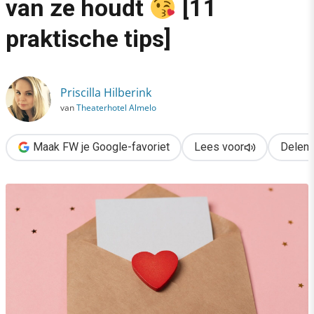
van ze houdt
[11
›
praktische tips]
Zo laat je klanten zien dat je van ze houdt
[11 praktische tips
Priscilla Hilberink
van
Theaterhotel Almelo
Maak FW je Google-favoriet
Lees voor
Delen