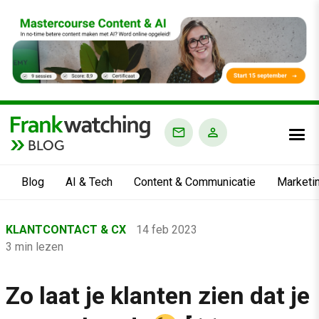
BLOG
Blog
AI & Tech
Content & Communicatie
Marketi
Home
KLANTCONTACT & CX
14 feb 2023
›
3 min lezen
Blog
›
Zo laat je klanten zien dat je
Klantcontact & CX