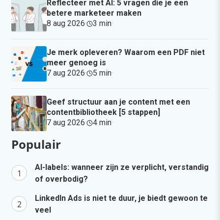
Reflecteer met AI: 5 vragen die je een
betere marketeer maken
8 aug 2026
·
3 min
·
Je merk opleveren? Waarom een PDF niet
meer genoeg is
7 aug 2026
·
5 min
·
Geef structuur aan je content met een
contentbibliotheek [5 stappen]
7 aug 2026
·
4 min
·
Populair
AI-labels: wanneer zijn ze verplicht, verstandig
of overbodig?
LinkedIn Ads is niet te duur, je biedt gewoon te
veel