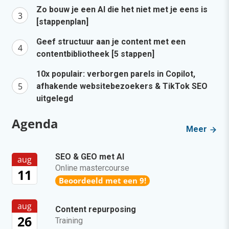
Zo bouw je een AI die het niet met je eens is
[stappenplan]
Geef structuur aan je content met een
contentbibliotheek [5 stappen]
10x populair: verborgen parels in Copilot,
afhakende websitebezoekers & TikTok SEO
uitgelegd
Agenda
Meer
SEO & GEO met AI
aug
Online mastercourse
11
Beoordeeld met een 9!
aug
Content repurposing
26
Training