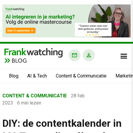
BLOG
Blog
AI & Tech
Content & Communicatie
Marketi
Home
CONTENT & COMMUNICATIE
28 feb
›
2023
6 min lezen
Blog
›
DIY: de contentkalender in
Content & Communicatie