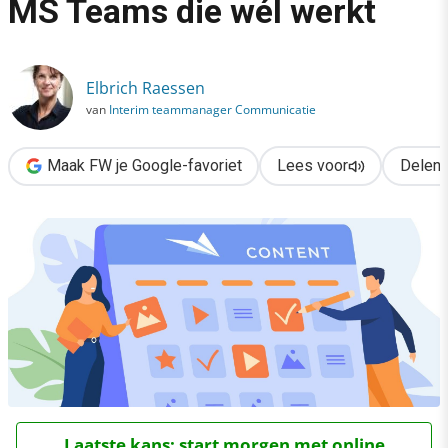
MS Teams die wél werkt
›
DIY: de contentkalender in MS Teams die wél werkt
Elbrich Raessen
van
Interim teammanager Communicatie
Maak FW je Google-favoriet
Lees voor
Delen
Laatste kans: start morgen met online