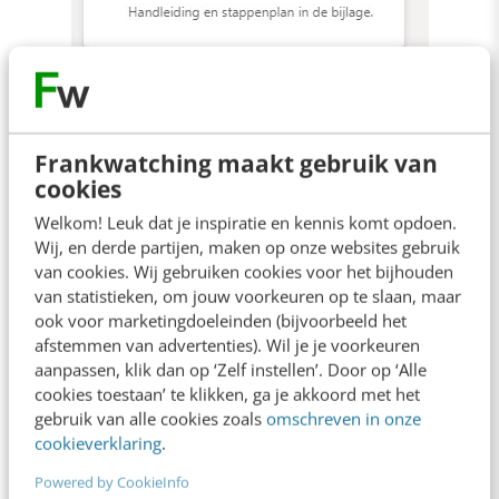
Frankwatching maakt gebruik van
cookies
Welkom! Leuk dat je inspiratie en kennis komt opdoen.
Wij, en derde partijen, maken op onze websites gebruik
van cookies. Wij gebruiken cookies voor het bijhouden
van statistieken, om jouw voorkeuren op te slaan, maar
ook voor marketingdoeleinden (bijvoorbeeld het
afstemmen van advertenties). Wil je je voorkeuren
Gefeliciteerd! Je hebt nu een contentkalender.
aanpassen, klik dan op ‘Zelf instellen’. Door op ‘Alle
cookies toestaan’ te klikken, ga je akkoord met het
gebruik van alle cookies zoals
omschreven in onze
2. Gebruiken: onderwerpen toevoegen
cookieverklaring
.
Powered by CookieInfo
Een contentkalender is pas goed als je