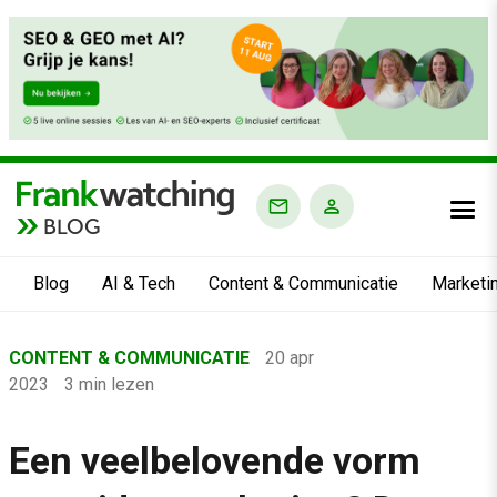
BLOG
Blog
AI & Tech
Content & Communicatie
Marketi
Home
CONTENT & COMMUNICATIE
20 apr
›
2023
3 min lezen
Blog
›
Een veelbelovende vorm
Content & Communicatie