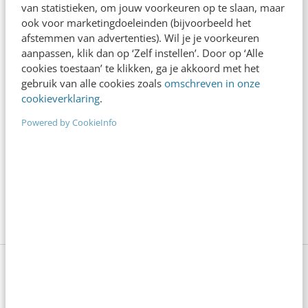
van statistieken, om jouw voorkeuren op te slaan, maar
ook voor marketingdoeleinden (bijvoorbeeld het
afstemmen van advertenties). Wil je je voorkeuren
aanpassen, klik dan op ‘Zelf instellen’. Door op ‘Alle
cookies toestaan’ te klikken, ga je akkoord met het
gebruik van alle cookies zoals
omschreven in onze
cookieverklaring
.
Powered by CookieInfo
Waar wacht je nog op? Zet
de uitlegvideo
nu in
als als videomarketing en kom in beeld bij jouw
potentiële klanten!
In 5 stappen naar effectieve video's