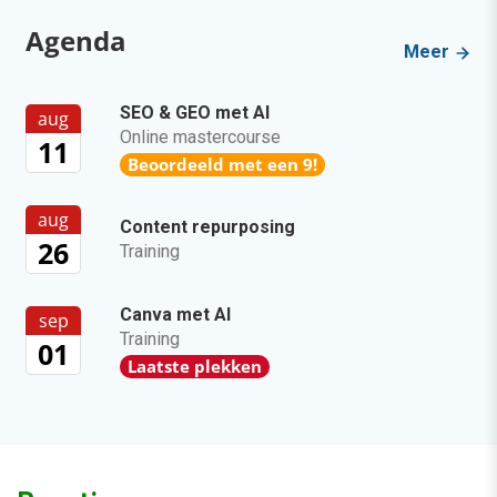
Agenda
Meer
SEO & GEO met AI
aug
Online mastercourse
11
Beoordeeld met een 9!
aug
Content repurposing
26
Training
Canva met AI
sep
Training
01
Laatste plekken