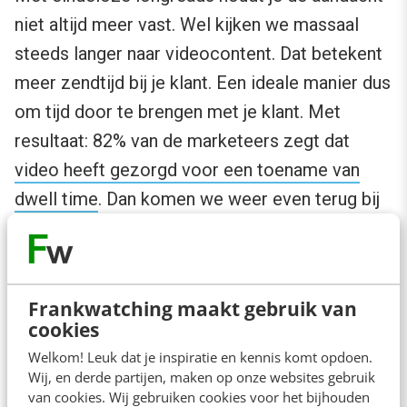
niet altijd meer vast. Wel kijken we massaal
steeds langer naar videocontent. Dat betekent
meer zendtijd bij je klant. Een ideale manier dus
om tijd door te brengen met je klant. Met
resultaat: 82% van de marketeers zegt dat
video heeft gezorgd voor een toename van
dwell time
. Dan komen we weer even terug bij
Coolblue voor een pakkend voorbeeld:
bedankt
!. Daarna(ast) kan je denken aan een
serie video’s met tips en tricks voor het
Frankwatching maakt gebruik van
gebruik van je product.
cookies
Welkom! Leuk dat je inspiratie en kennis komt opdoen.
Wij, en derde partijen, maken op onze websites gebruik
van cookies. Wij gebruiken cookies voor het bijhouden