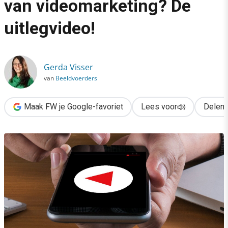
van videomarketing? De
›
uitlegvideo!
Een veelbelovende vorm van videomarketing? De uitlegvideo!
Gerda Visser
van
Beeldvoerders
Maak FW je Google-favoriet
Lees voor
Delen