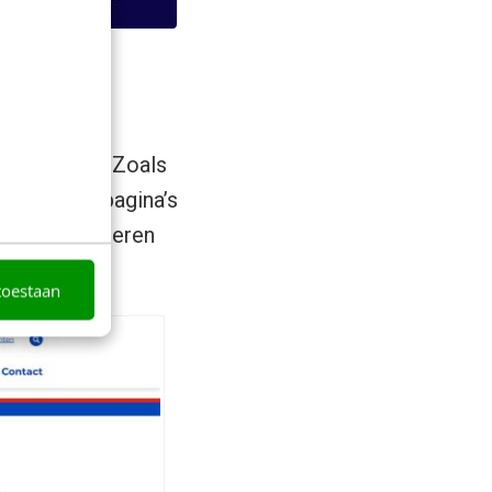
verbeteren. Zoals
belangrijke pagina’s
site te navigeren
toestaan