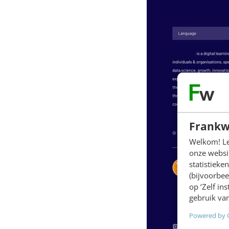
Frankw
Welkom! Leu
onze websit
statistiek
(bijvoorbee
op ‘Zelf in
gebruik van
Powered by 