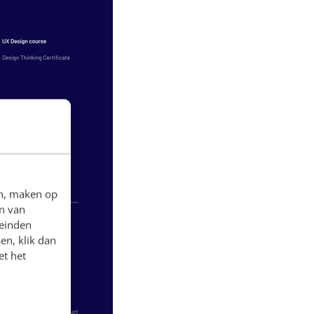
en, maken op
n van
leinden
en, klik dan
et het