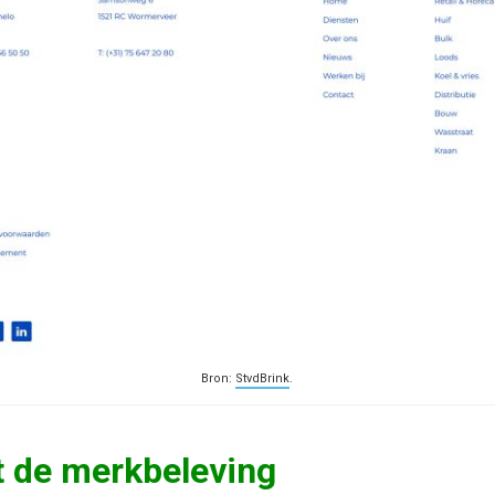
Bron:
StvdBrink
.
t de merkbeleving