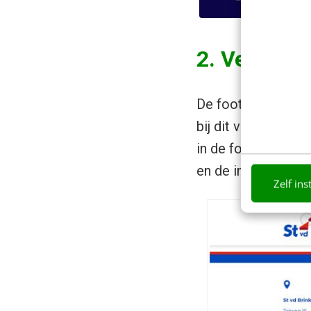
2. Verbeter
De footer kan ook 
bij dit voorbeeld. 
in de footer staat
en de informatie t
Zelf ins