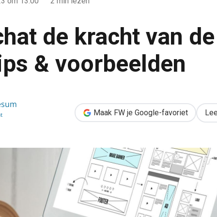
23
om 13:00
2 min lezen
hat de kracht van de
tips & voorbeelden
 de footer niet! 4 tips & voorbeelden
esum
Maak FW je Google-favoriet
Lee
t