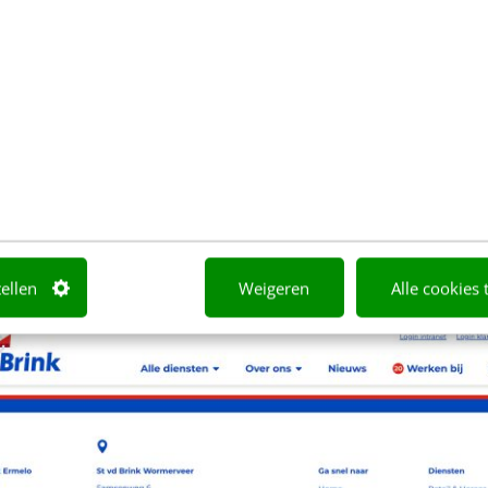
t de navigatie
gebruikt worden om de navigatie van je website te 
Doordat hier een sitemap en een lijst met links naar 
, is het voor gebruikers makkelijker om door de web
e vinden die ze zoeken.
tellen
Weigeren
Alle cookies 