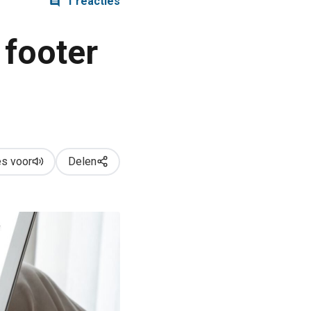
1 reacties
 footer
s voor
Delen