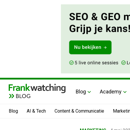
Blog
Academy
BLOG
Blog
AI & Tech
Content & Communicatie
Marketi
Home