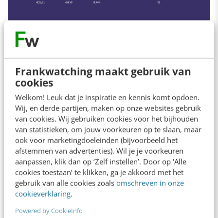
Het doel van deze campagne is natuurlijk
simpel: website bezoeken. Hoewel LinkedIn de
Frankwatching maakt gebruik van
kosten baseert op CPM is voor ons in deze
cookies
fase de Cost-Per-Click (CPC) belangrijk. Wij
Welkom! Leuk dat je inspiratie en kennis komt opdoen.
zien een gemiddelde CPC van € 4,50. Vergeet
Wij, en derde partijen, maken op onze websites gebruik
hierbij niet dat er ook veel impressies
van cookies. Wij gebruiken cookies voor het bijhouden
van statistieken, om jouw voorkeuren op te slaan, maar
gegenereerd worden tijdens deze fase. Dit
ook voor marketingdoeleinden (bijvoorbeeld het
nemen we hier niet mee omdat het niet het
afstemmen van advertenties). Wil je je voorkeuren
aanpassen, klik dan op ‘Zelf instellen’. Door op ‘Alle
primaire doel is, maar het werkt natuurlijk wel
cookies toestaan’ te klikken, ga je akkoord met het
mee richting de bekendheid van je merk.
gebruik van alle cookies zoals
omschreven in onze
cookieverklaring
.
Powered by CookieInfo
Leadgeneratie