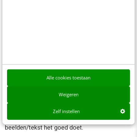
Uit onze benchmark blijkt een gemiddelde prijs
per lead van € 82,54 maar hier is vooral de
spreiding tekenend. Er zijn namelijk genoeg
campagnes die aanzienlijk lager uitkomen.
Alle cookies toestaan
Bij campagnes met een lagere cost per lead
zien we doorgaans dat we hier een aanzienlijk
Weigeren
deel van de doelgroep in de eerdere fases
meerdere keren konden bereiken (>60%) en dat
Zelf instellen
in deze fases ook duidelijk te zien was welke
beelden/tekst het goed doet.