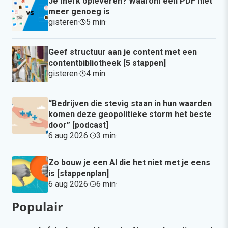
Je merk opleveren? Waarom een PDF niet
meer genoeg is
gisteren
·
5 min
·
Geef structuur aan je content met een
contentbibliotheek [5 stappen]
gisteren
·
4 min
·
“Bedrijven die stevig staan in hun waarden
komen deze geopolitieke storm het beste
door” [podcast]
6 aug 2026
·
3 min
·
Zo bouw je een AI die het niet met je eens
is [stappenplan]
6 aug 2026
·
6 min
·
Populair