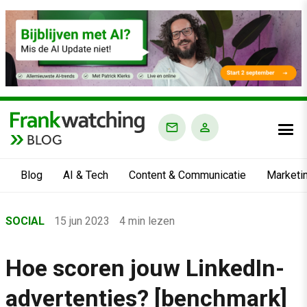
BLOG
Blog
AI & Tech
Content & Communicatie
Marketi
Home
SOCIAL
15 jun 2023
4 min lezen
›
Blog
Hoe scoren jouw LinkedIn-
›
advertenties? [benchmark]
Social