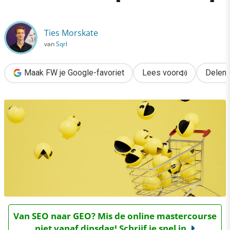
›
Hoe scoren jouw LinkedIn-advertenties? [benchmark]
Ties Morskate
van
Sqrl
Maak FW je Google-favoriet
Lees voor
Delen
Van SEO naar GEO? Mis de online mastercourse
niet vanaf dinsdag! Schrijf je snel in