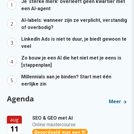
Je ‘sterke merk’ overleeft geen kwartier met
een AI-agent
AI-labels: wanneer zijn ze verplicht, verstandig
of overbodig?
LinkedIn Ads is niet te duur, je biedt gewoon te
veel
Zo bouw je een AI die het niet met je eens is
[stappenplan]
Millennials aan je binden? Start met één
eerlijke zin
Agenda
Meer
SEO & GEO met AI
aug
Online mastercourse
11
Beoordeeld met een 9!