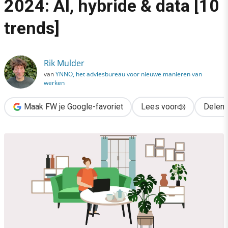
2024: AI, hybride & data [10
›
trends]
Slimmer digitaal werken in 2024: AI, hybride & data [10 trends]
Rik Mulder
van
YNNO, het adviesbureau voor nieuwe manieren van
werken
Maak FW je Google-favoriet
Lees voor
Delen