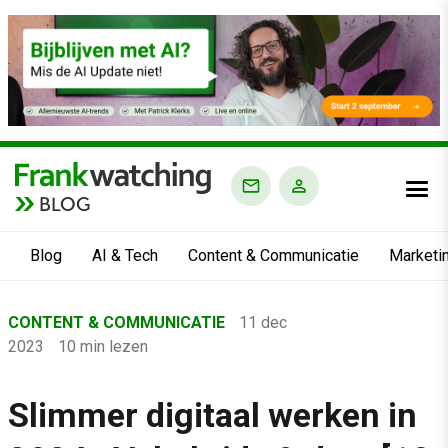
BLOG
Blog
AI & Tech
Content & Communicatie
Marketi
Home
CONTENT & COMMUNICATIE
11 dec
›
2023
10 min lezen
Blog
›
Slimmer digitaal werken in
Content & Communicatie