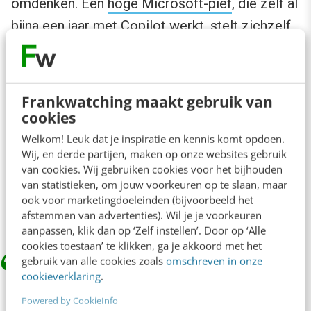
omdenken. Een
hoge Microsoft-pief
, die zelf al
bijna een jaar met Copilot werkt, stelt zichzelf
bij alles de vraag: ‘Zal ik het zelf doen, of kan AI
het doen?’ Zo laat hij Copilot elke ochtend de
belangrijke zaken uit zijn inbox filteren en
Frankwatching maakt gebruik van
zoveel mogelijk afhandelen. Hij gaat naar veel
cookies
minder vergaderingen, want na afloop kan hij de
Welkom! Leuk dat je inspiratie en kennis komt opdoen.
Wij, en derde partijen, maken op onze websites gebruik
opnames daarvan bevragen: wat zijn de
van cookies. Wij gebruiken cookies voor het bijhouden
actiepunten? Ben ik nog genoemd? Hoe was
van statistieken, om jouw voorkeuren op te slaan, maar
ook voor marketingdoeleinden (bijvoorbeeld het
de sfeer?
afstemmen van advertenties). Wil je je voorkeuren
aanpassen, klik dan op ‘Zelf instellen’. Door op ‘Alle
cookies toestaan’ te klikken, ga je akkoord met het
gebruik van alle cookies zoals
omschreven in onze
cookieverklaring
.
‘Nieuwe manieren’ betekent dus niet
Powered by CookieInfo
‘oude manieren, maar dan digitaal’.