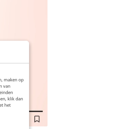
en, maken op
n van
leinden
en, klik dan
et het