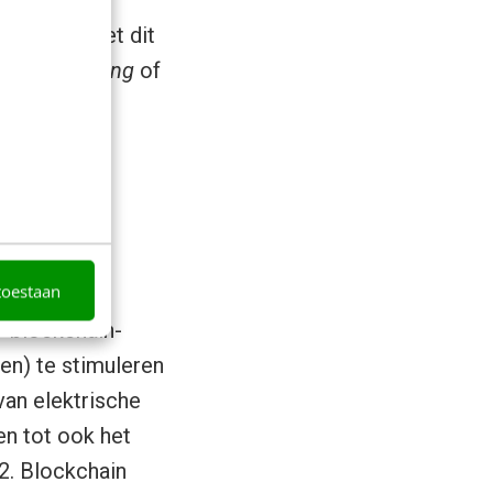
elijk om met dit
n
drop shipping
of
elpen om
n en AI-
toestaan
r blockchain-
en) te stimuleren
van elektrische
n tot ook het
2. Blockchain