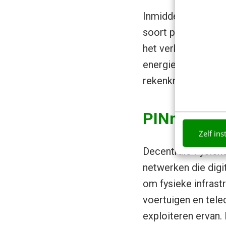
Inmiddels is het d
soort projecten pa
het verkopen van d
energienetwerken, 
rekenkracht te lev
PINnen zod
Zelf ins
Decentrale Fysieke
netwerken die digi
om fysieke infrast
voertuigen en tel
exploiteren ervan.