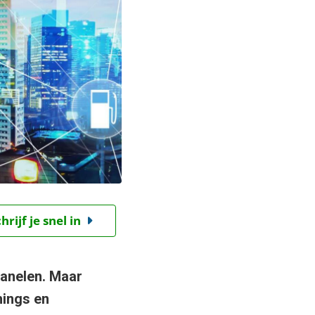
ijf je snel in
anelen. Maar
hings en