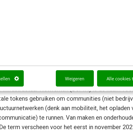
oor alle waanzinnige nieuwe technologieën ook mog
ssief geld te verdienen. Niet door het opzetten va
ure ‘financieel vrij-cursussen’, maar door mee te h
cloudopslag en wifi-netwerken in de lucht te houde
eren.
at je weer kan pinnen
tellen
Weigeren
Alle cookies 
 Infrastructuur Netwerken (DePIN) is de naam voo
tale tokens gebruiken om communities (niet bedrijv
ructuurnetwerken (denk aan mobiliteit, het opladen 
ecommunicatie) te runnen. Van maken en onderhoude
 De term verscheen voor het eerst in november 202