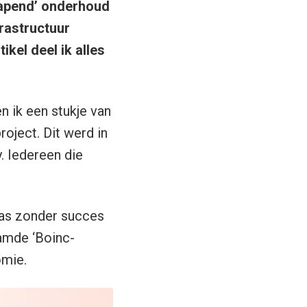
lapend’ onderhoud
rastructuur
ikel deel ik alles
n ik een stukje van
ject. Dit werd in
. Iedereen die
aas zonder succes
aamde ‘Boinc-
omie.