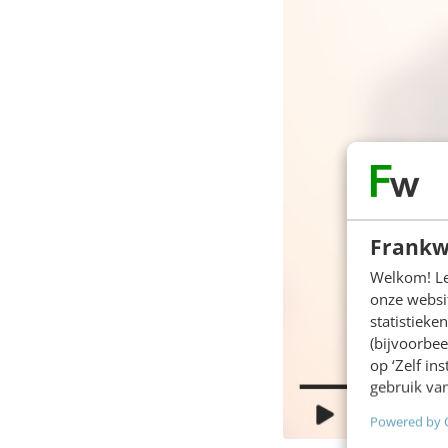
Frankw
Welkom! Leu
onze websit
statistiek
(bijvoorbee
op ‘Zelf in
gebruik van
Powered by 