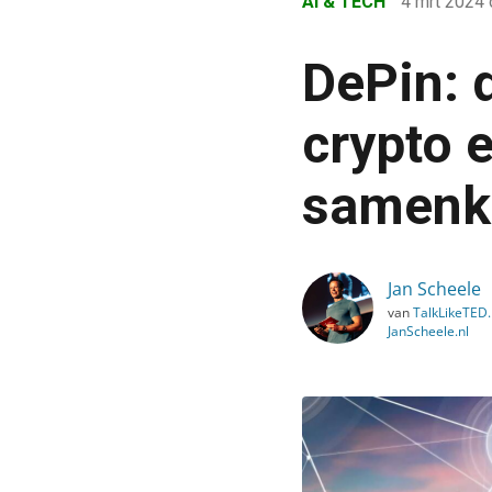
AI & TECH
4 mrt 2024
›
Blog
DePin: d
›
AI & Tech
crypto 
›
samen
DePin: de tech-trend wa
Jan Scheele
van
TalkLikeTED.n
JanScheele.nl