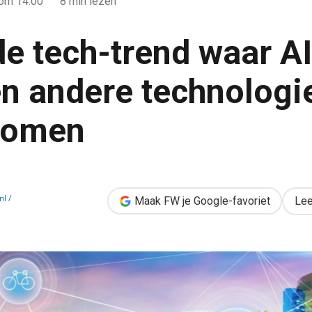
om 14:00
8 min lezen
e tech-trend waar AI,
en andere technologi
komen
ar AI, IoT, crypto en andere technologieën samenkomen
l /
Maak FW je Google-favoriet
Lee