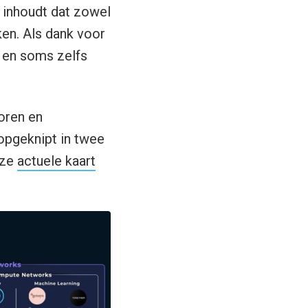
 inhoudt dat zowel
en. Als dank voor
k en soms zelfs
oren en
 opgeknipt in twee
eze
actuele kaart