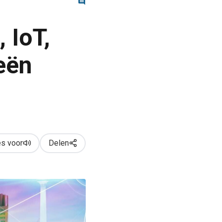
 IoT,
eën
s voor
Delen