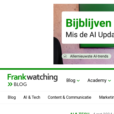
Blog
Academy
BLOG
Blog
AI & Tech
Content & Communicatie
Marketi
Home