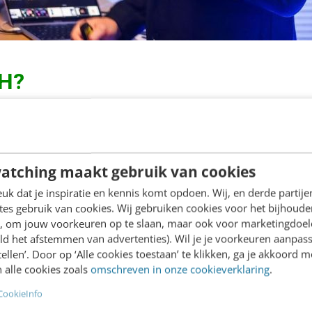
OH?
ing van
Digital Out of Home
. DOOH-adverteren houdt
e-uitingen op straat nu op digitale schermen plaats
atching maakt gebruik van cookies
ties buitenshuis dus.
k dat je inspiratie en kennis komt opdoen. Wij, en derde partij
es gebruik van cookies. Wij gebruiken cookies voor het bijhoude
k dieper in op advertenties op digitale schermen en g
en, om jouw voorkeuren op te slaan, maar ook voor marketingdoe
ld het afstemmen van advertenties). Wil je je voorkeuren aanpass
stellen’. Door op ‘Alle cookies toestaan’ te klikken, ga je akkoord m
OOH
 alle cookies zoals
omschreven in onze cookieverklaring
.
CookieInfo
terug probeerden sommige OOH-exploitanten om ad