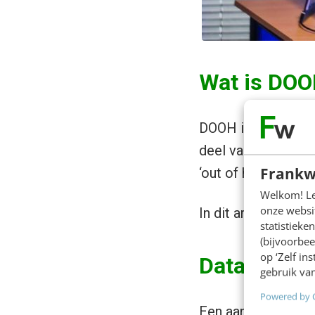
Wat is DO
DOOH is de afkort
deel van de reclam
Frankw
‘out of home’, loca
Welkom! Leu
onze websit
In dit artikel ga i
statistiek
(bijvoorbee
op ‘Zelf in
Data & (D)
gebruik van
Powered by 
Een aantal jaren 