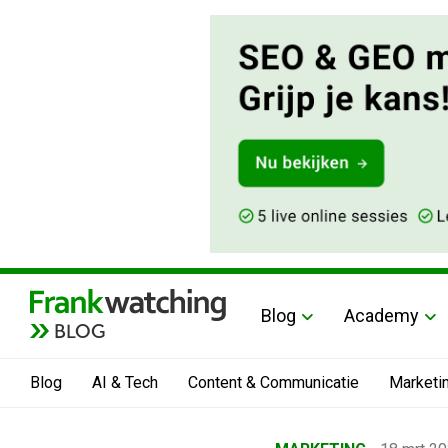
Blog
Academy
BLOG
Blog
AI & Tech
Content & Communicatie
Marketi
Home