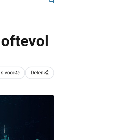
loftevol
s voor
Delen