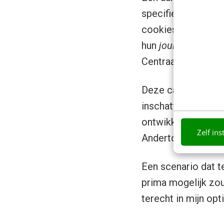
specifieker te voo
cookies en het be
hun
journeys
. Hier
Centraal geplaatst.
Deze camera’s kon
inschatting geven 
ontwikkelingsricht
Zelf ins
Anderton (gespeeld
Een scenario dat t
prima mogelijk zou 
terecht in mijn op