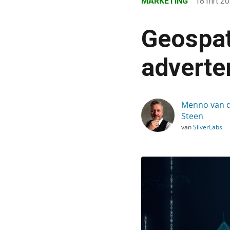
MARKETING
18 mrt 2
›
Blog
Geospat
›
Marketing
adverter
›
Geospatial data en DOOH-
Menno van 
Steen
van
SilverLabs