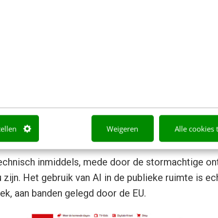
rzien van bereik en doelgroepdata. We waren toen n
denken van manieren om consumenten zo goed mogel
voor werden destijds camera’s in de schermen op 
den de kijkersaantallen meten en in sommige geval
van leeftijd en geslacht. In verband met
privacy
is d
ing afgesloten en belanden we dus niet in de werel
tellen
Weigeren
Alle cookies 
 door Tom Cruise) in de sciencefictionfilm
Minori
echnisch inmiddels, mede door de stormachtige ont
zijn. Het gebruik van AI in de publieke ruimte is ec
tiek, aan banden gelegd door de EU.