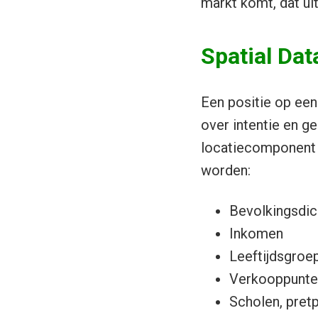
markt komt, dat uit
Spatial Dat
Een positie op een
over intentie en g
locatiecomponent 
worden:
Bevolkingsdic
Inkomen
Leeftijdsgroe
Verkooppunte
Scholen, pretp