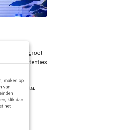
 in dat een groot
vindt. Advertenties
en, maken op
n van
eospatial data.
leinden
en, klik dan
et het
verteerders