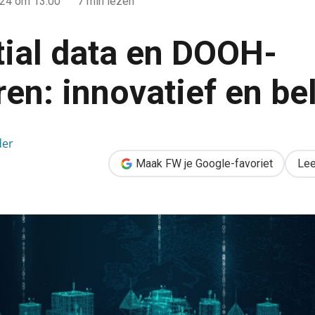
024
om 13:00
7 min lezen
ial data en DOOH-
en: innovatief en be
adverteren: innovatief en beloftevol
der
Maak FW je Google-favoriet
Lee