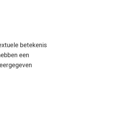
extuele betekenis
 hebben een
weergegeven