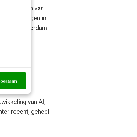
og in de ban van
ijk te volgen in
Station Amsterdam
len ook een
eze
d van John
toestaan
ty Report
.
wikkeling van AI,
hter recent, geheel