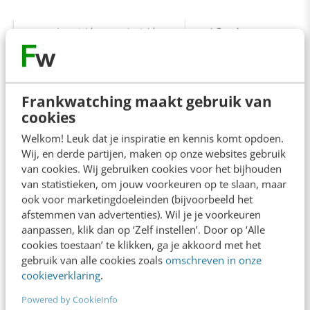
Frankwatching maakt gebruik van
cookies
Welkom! Leuk dat je inspiratie en kennis komt opdoen.
Wij, en derde partijen, maken op onze websites gebruik
Doe je voordeel met de nadelen van
van cookies. Wij gebruiken cookies voor het bijhouden
van statistieken, om jouw voorkeuren op te slaan, maar
deze methode
ook voor marketingdoeleinden (bijvoorbeeld het
afstemmen van advertenties). Wil je je voorkeuren
aanpassen, klik dan op ‘Zelf instellen’. Door op ‘Alle
Elke methode heeft zijn voor- en nadelen, deze
cookies toestaan’ te klikken, ga je akkoord met het
ook. Het grootste nadeel biedt je echter ook
gebruik van alle cookies zoals
omschreven in onze
twee voordelen
cookieverklaring
.
Powered by CookieInfo