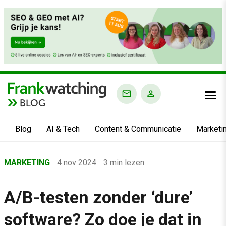
BLOG
Blog
AI & Tech
Content & Communicatie
Marketi
Home
MARKETING
4 nov 2024
3 min lezen
›
Blog
A/B-testen zonder ‘dure’
›
software? Zo doe je dat in
Marketing