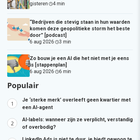
gisteren
·
4 min
·
“Bedrijven die stevig staan in hun waarden
komen deze geopolitieke storm het beste
door” [podcast]
6 aug 2026
·
3 min
·
Zo bouw je een AI die het niet met je eens
is [stappenplan]
6 aug 2026
·
6 min
·
Populair
Je ‘sterke merk’ overleeft geen kwartier met
een AI-agent
AI-labels: wanneer zijn ze verplicht, verstandig
of overbodig?
LinkedIn Ads is niet te duur, je biedt gewoon te