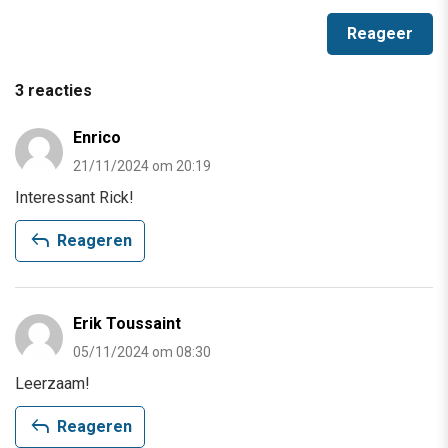
3 reacties
Enrico
21/11/2024 om 20:19
Interessant Rick!
reply
Reageren
Erik Toussaint
05/11/2024 om 08:30
Leerzaam!
reply
Reageren