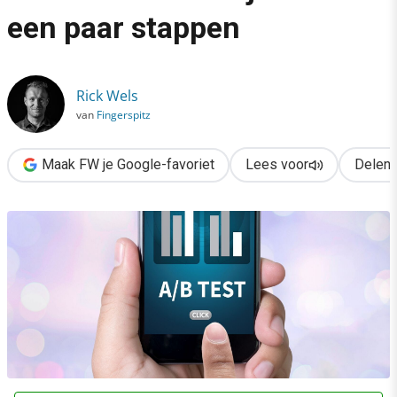
›
een paar stappen
A/B-testen zonder ‘dure’ software? Zo doe je dat in een paar s
Rick Wels
van
Fingerspitz
Maak FW je Google-favoriet
Lees voor
Delen