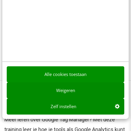
marketeers doen twijfelen over hun A/B-
teststrategieën. Maar met een beetje hulp van
je developer kun je alsnog ongelimiteerd
experimenteren, zonder dat budgetten of
gebruikslimieten je groei beperken. Daag je
developer uit om deze methode toe te passen
en richt GTM en GA4 in.
Alle cookies toestaan
Weigeren
Ontdek de kracht van Google Tag
Manager
Zelf instellen
Meer leren over Google Tag Manager? Met deze
training leer je hoe je tools als Google Analytics kunt