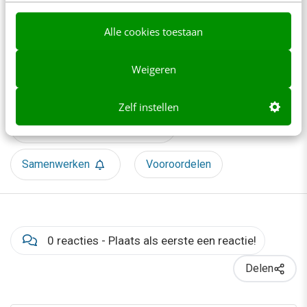
Bekijk deze topics of volg ze via een
NieuwsAlert
Alle cookies toestaan
Boekrecensie
Diversiteit
Inclusie
Weigeren
Inclusiviteit
Leiderschap
Zelf instellen
Persoonlijke ontwikkeling
Samenwerken
Vooroordelen
0 reacties - Plaats als eerste een reactie!
Delen