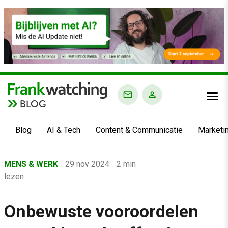
BLOG
Blog
AI & Tech
Content & Communicatie
Marketi
Home
MENS & WERK
29 nov 2024
2 min
›
lezen
Blog
›
Onbewuste vooroordelen
Mens & Werk