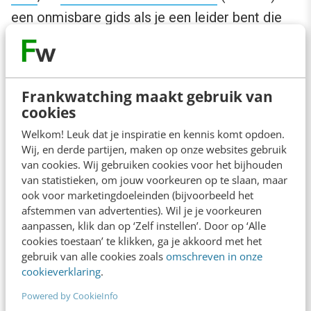
een onmisbare gids als je een leider bent die
wil leiden met empathie en inzicht. Het boek
biedt praktisch, bruikbaar advies en fungeert
als een routekaart voor het transformeren van
Frankwatching maakt gebruik van
leiderschapsbenaderingen. Het cultiveert
cookies
omgevingen waarin alle teamleden kunnen
Welkom! Leuk dat je inspiratie en kennis komt opdoen.
Wij, en derde partijen, maken op onze websites gebruik
gedijen.
van cookies. Wij gebruiken cookies voor het bijhouden
van statistieken, om jouw voorkeuren op te slaan, maar
Dus ben je een leider die haar/zijn/hun zakelijke
ook voor marketingdoeleinden (bijvoorbeeld het
afstemmen van advertenties). Wil je je voorkeuren
doelen wil bereiken en tegelijkertijd een cultuur
aanpassen, klik dan op ‘Zelf instellen’. Door op ‘Alle
van inclusie en gelijkwaardigheid wil
cookies toestaan’ te klikken, ga je akkoord met het
bevorderen? Dan is dit boek een absolute
gebruik van alle cookies zoals
omschreven in onze
cookieverklaring
.
aanrader.
Powered by CookieInfo