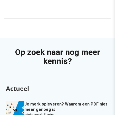
Op zoek naar nog meer
kennis?
Actueel
Je merk opleveren? Waarom een PDF niet
meer genoeg is
gisteren
·
5 min
·