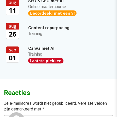
SEO & GEO met AI
aug
Online mastercourse
11
Beoordeeld met een 9!
aug
Content repurposing
26
Training
Canva met AI
sep
Training
01
Laatste plekken
Reacties
Je e-mailadres wordt niet gepubliceerd.
Vereiste velden
zijn gemarkeerd met
*