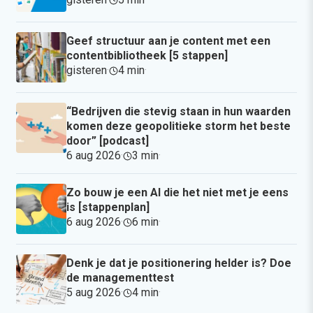
Geef structuur aan je content met een
contentbibliotheek [5 stappen]
gisteren
·
4 min
·
“Bedrijven die stevig staan in hun waarden
komen deze geopolitieke storm het beste
door” [podcast]
6 aug 2026
·
3 min
·
Zo bouw je een AI die het niet met je eens
is [stappenplan]
6 aug 2026
·
6 min
·
Denk je dat je positionering helder is? Doe
de managementtest
5 aug 2026
·
4 min
·