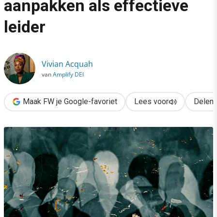
aanpakken als effectieve
›
leider
Onbewuste vooroordelen aanpakken als effectieve leider
Vivian Acquah
van
Amplify DEI
Maak FW je Google-favoriet
Lees voor
Delen