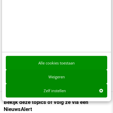
Geef structuur aan je content met een
contentbibliotheek [5 stappen]
4 min
·
Inès Maus
“Bedrijven die stevig staan in hun waarden
komen deze geopolitieke storm het beste
door” [podcast]
3 min
·
Stef Heutink
Alle cookies toestaan
AI-content rankt pas als je iets te zeggen
hebt
6 min
·
Sicco Dijkman
Weigeren
Zelf instellen
Bekijk deze topics of volg ze via een
NieuwsAlert