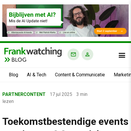
BLOG
Blog
AI & Tech
Content & Communicatie
Marketi
Home
PARTNERCONTENT
17 jul 2025
3 min
›
lezen
Blog
›
Toekomstbestendige events
Content & Communicatie