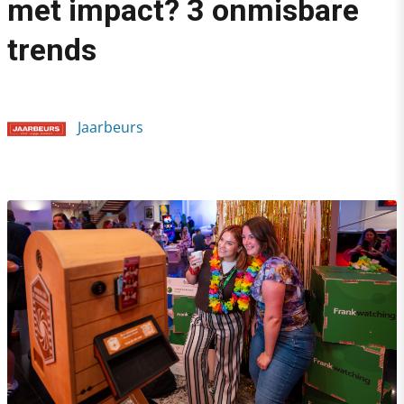
met impact? 3 onmisbare
›
trends
Toekomstbestendige events met impact? 3 onmisbare trends
Jaarbeurs