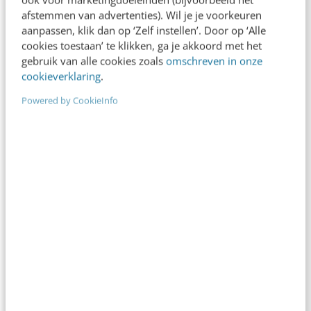
afstemmen van advertenties). Wil je je voorkeuren
aanpassen, klik dan op ‘Zelf instellen’. Door op ‘Alle
cookies toestaan’ te klikken, ga je akkoord met het
Fotograaf: MichielTon.com
gebruik van alle cookies zoals
omschreven in onze
cookieverklaring
.
Powered by CookieInfo
AI werkt overigens het beste in combinatie
met een duidelijke strategie en menselijke
regie. Laat je dus niet volledig leiden door
algoritmes, maar zet je menselijke creativiteit,
intuïtie en empathie in. Let daarnaast op zaken
als datakwaliteit, privacy regels en ethiek. Als
je dat doet, haal je échte waarde uit de
ongekende toepassingen van AI.
Toekomstbestendige events