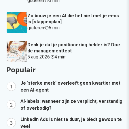
gisteren
·
3 min
·
Zo bouw je een AI die het niet met je eens
is [stappenplan]
gisteren
·
6 min
·
Denk je dat je positionering helder is? Doe
de managementtest
5 aug 2026
·
4 min
·
Populair
Je ‘sterke merk’ overleeft geen kwartier met
een AI-agent
AI-labels: wanneer zijn ze verplicht, verstandig
of overbodig?
LinkedIn Ads is niet te duur, je biedt gewoon te
veel