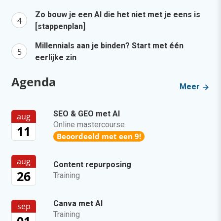
Zo bouw je een AI die het niet met je eens is
[stappenplan]
Millennials aan je binden? Start met één
eerlijke zin
Agenda
Meer
SEO & GEO met AI
aug
Online mastercourse
11
Beoordeeld met een 9!
aug
Content repurposing
26
Training
Canva met AI
sep
Training
01