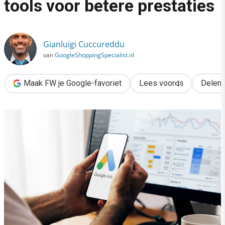
tools voor betere prestaties
›
Haal meer uit Google Ads: 3 tools voor betere prestaties
Gianluigi Cuccureddu
van
GoogleShoppingSpecialist.nl
Maak FW je Google-favoriet
Lees voor
Delen