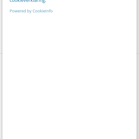
Powered by CookieInfo
Maken jullie gebruik van Google Ads-
hulpmiddelen? Zo ja, welke? Laat het weten in
de comments.
Beheers Google Ads als een pro
Wil je je Google Ads-campagnes verbeteren? In de
training Google Ads leer je alles over het opzetten
van een logische campagnestructuur en het kiezen
van de juiste zoekwoorden. Ontdek hoe je met
slimme targeting en budgetbeheer je resultaten kunt
optimaliseren.
Meld je aan