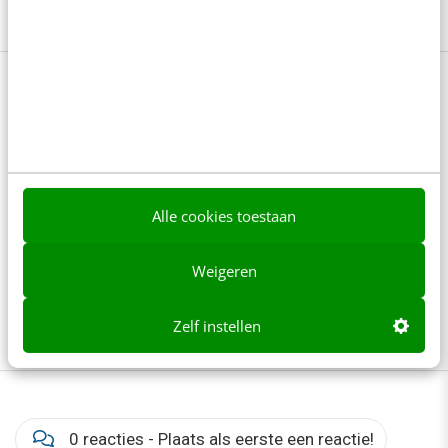
Bekijk deze topics of volg ze via een
NieuwsAlert
Aangepaste kolommen
AI
Alle cookies toestaan
Google Ads
Google Ads Editor
Weigeren
Google Ads-scripts
Online advertising
Zelf instellen
Search Ads
0 reacties - Plaats als eerste een reactie!