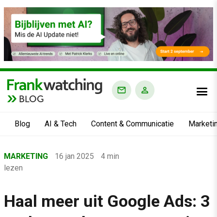
BLOG
Blog
AI & Tech
Content & Communicatie
Marketi
Home
MARKETING
16 jan 2025
4 min
›
lezen
Blog
›
Haal meer uit Google Ads: 3
Marketing