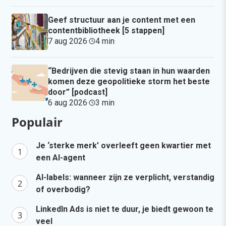
Geef structuur aan je content met een
contentbibliotheek [5 stappen]
7 aug 2026
·
4 min
·
“Bedrijven die stevig staan in hun waarden
komen deze geopolitieke storm het beste
door” [podcast]
6 aug 2026
·
3 min
·
Populair
Je ‘sterke merk’ overleeft geen kwartier met
een AI-agent
AI-labels: wanneer zijn ze verplicht, verstandig
of overbodig?
LinkedIn Ads is niet te duur, je biedt gewoon te
veel