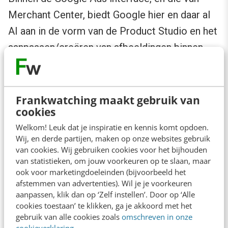
Merchant Center, biedt Google hier en daar al
AI aan in de vorm van de Product Studio en het
aanpassen/creëren van afbeeldingen binnen
Performance Max en Display.
Er zijn ook allerlei third-party-AI-tools die je
Frankwatching maakt gebruik van
helpen bij Google Ads, denk aan campagne
cookies
creatie, ad-creatie, en waar we zelf fan van zijn:
Welkom! Leuk dat je inspiratie en kennis komt opdoen.
Wij, en derde partijen, maken op onze websites gebruik
Google Ads-data-analyse. Er zijn heel veel
AI-
van cookies. Wij gebruiken cookies voor het bijhouden
tools
beschikbaar, zowel specifiek op Google
van statistieken, om jouw voorkeuren op te slaan, maar
ook voor marketingdoeleinden (bijvoorbeeld het
Ads als meer generiek die je voor SEA kunt
afstemmen van advertenties). Wil je je voorkeuren
gebruiken. Test ze, niet alles zal waarschijnlijk
aanpassen, klik dan op ‘Zelf instellen’. Door op ‘Alle
cookies toestaan’ te klikken, ga je akkoord met het
interessant zijn of een goede output hebben
gebruik van alle cookies zoals
omschreven in onze
voor je.
cookieverklaring
.