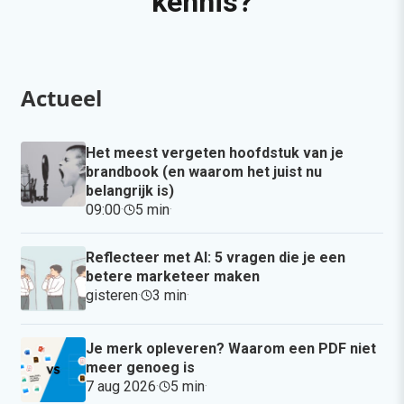
kennis?
Actueel
Het meest vergeten hoofdstuk van je
brandbook (en waarom het juist nu
belangrijk is)
09:00
·
5 min
·
Reflecteer met AI: 5 vragen die je een
betere marketeer maken
gisteren
·
3 min
·
Je merk opleveren? Waarom een PDF niet
meer genoeg is
7 aug 2026
·
5 min
·