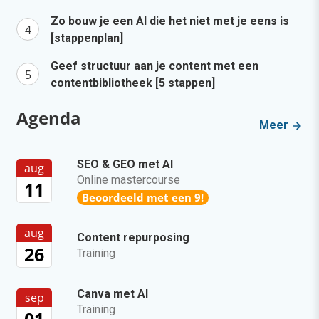
Zo bouw je een AI die het niet met je eens is
[stappenplan]
Geef structuur aan je content met een
contentbibliotheek [5 stappen]
Agenda
Meer
SEO & GEO met AI
aug
Online mastercourse
11
Beoordeeld met een 9!
aug
Content repurposing
26
Training
Canva met AI
sep
Training
01