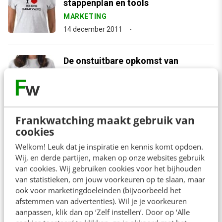
stappenplan en tools
MARKETING
14 december 2011
De onstuitbare opkomst van
legitimiteit
MARKETING
6 december 2011
Frankwatching maakt gebruik van
cookies
arrow_downward
Bekijk meer
Welkom! Leuk dat je inspiratie en kennis komt opdoen.
Wij, en derde partijen, maken op onze websites gebruik
van cookies. Wij gebruiken cookies voor het bijhouden
van statistieken, om jouw voorkeuren op te slaan, maar
Contact
Redactie
ook voor marketingdoeleinden (bijvoorbeeld het
afstemmen van advertenties). Wil je je voorkeuren
redactie@frankwatching.com
aanpassen, klik dan op ‘Zelf instellen’. Door op ‘Alle