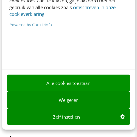
cookies toestaan’ te klikken, ga je akkoord met het
+31 30 200 1045
gebruik van alle cookies zoals
omschreven in onze
Tarieven
cookieverklaring
.
Meer contactopties
Powered by CookieInfo
Frankwatching
Adverteren
Contact
Nieuwsbrieven
Alle cookies toestaan
Over ons
Weigeren
Ons team
Werken bij
Zelf instellen
Whitepapers