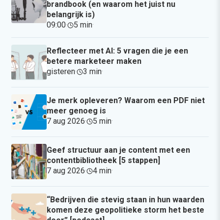
brandbook (en waarom het juist nu
belangrijk is)
09:00
·
5 min
·
Reflecteer met AI: 5 vragen die je een
betere marketeer maken
gisteren
·
3 min
·
Je merk opleveren? Waarom een PDF niet
meer genoeg is
7 aug 2026
·
5 min
·
Geef structuur aan je content met een
contentbibliotheek [5 stappen]
7 aug 2026
·
4 min
·
“Bedrijven die stevig staan in hun waarden
komen deze geopolitieke storm het beste