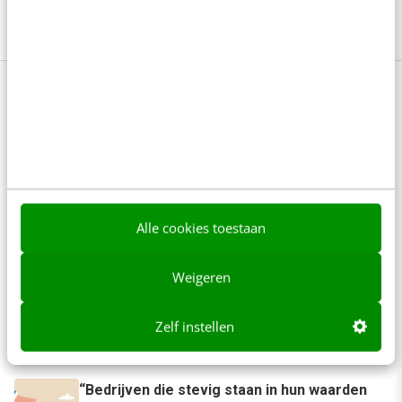
netwerk.
Meer weten of direct aanmelden?
Anderen lezen ook
Het meest vergeten hoofdstuk van je
brandbook (en waarom het juist nu belangrijk
Alle cookies toestaan
is)
5 min
·
Rosanne van Staalduinen
Weigeren
Geef structuur aan je content met een
contentbibliotheek [5 stappen]
Zelf instellen
4 min
·
Inès Maus
“Bedrijven die stevig staan in hun waarden