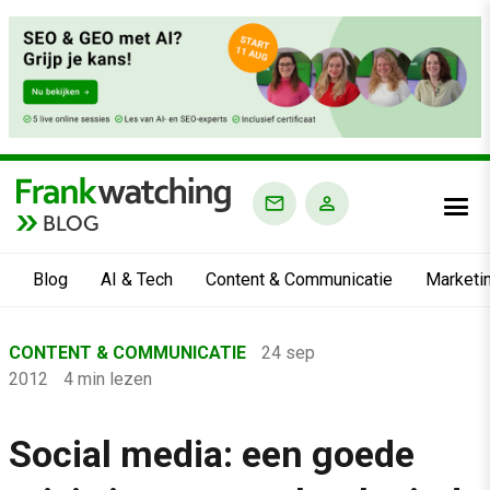
BLOG
Blog
AI & Tech
Content & Communicatie
Marketi
Home
CONTENT & COMMUNICATIE
24 sep
›
2012
4 min lezen
Blog
›
Social media: een goede
Content & Communicatie