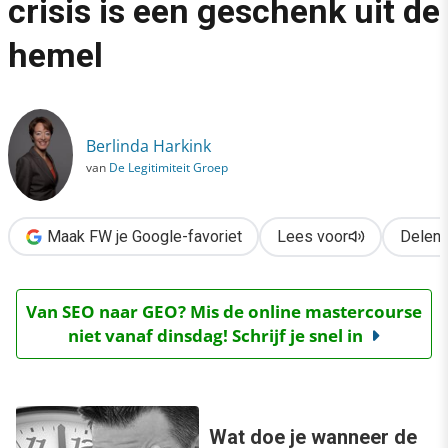
crisis is een geschenk uit de
›
hemel
Social media: een goede crisis is een geschenk uit de hemel
Berlinda Harkink
van
De Legitimiteit Groep
Maak FW je Google-favoriet
Lees voor
Delen
Van SEO naar GEO? Mis de online mastercourse
niet vanaf dinsdag! Schrijf je snel in
Wat doe je wanneer de