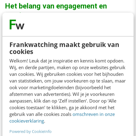
Het belang van engagement en
service
Tijdens de discussie na afloop van beide
lezingen komt nog eens het belang van
Frankwatching maakt gebruik van
cookies
engagement en service naar voren. Dat je
Welkom! Leuk dat je inspiratie en kennis komt opdoen.
empathie moet tonen in je reactie, klinkt als
Wij, en derde partijen, maken op onze websites gebruik
een open deur. Maar in de hectiek van een
van cookies. Wij gebruiken cookies voor het bijhouden
van statistieken, om jouw voorkeuren op te slaan, maar
crisis vergeten toch veel organisaties om dat
ook voor marketingdoeleinden (bijvoorbeeld het
te doen. Verder is het van groot belang om
afstemmen van advertenties). Wil je je voorkeuren
continu te blijven informeren. Op het moment
aanpassen, klik dan op ‘Zelf instellen’. Door op ‘Alle
cookies toestaan’ te klikken, ga je akkoord met het
dat je (nog) geen feitelijke of inhoudelijke
gebruik van alle cookies zoals
omschreven in onze
informatie kunt geven, geef dan
cookieverklaring
.
procesinformatie.
Powered by CookieInfo