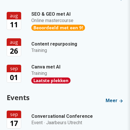
SEO & GEO met AI
aug
Online mastercourse
11
Beoordeeld met een 9!
aug
Content repurposing
26
Training
Canva met AI
sep
Training
01
Laatste plekken
Events
Meer
sep
Conversational Conference
17
Event
·
Jaarbeurs Utrecht