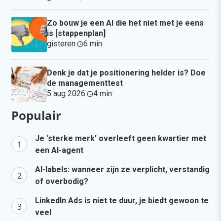
Zo bouw je een AI die het niet met je eens
is [stappenplan]
gisteren
·
6 min
·
Denk je dat je positionering helder is? Doe
de managementtest
5 aug 2026
·
4 min
·
Populair
Je ‘sterke merk’ overleeft geen kwartier met
een AI-agent
AI-labels: wanneer zijn ze verplicht, verstandig
of overbodig?
LinkedIn Ads is niet te duur, je biedt gewoon te
veel