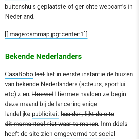
buitenshuis geplaatste of gerichte webcam's in
Nederland.
[[image:cammap.jpg::center:1]]
Bekende Nederlanders
CasaBobo
laat
liet in eerste instantie de huizen
van bekende Nederlanders (acteurs, sportlui
etc) zien.
Hoewel
Hiermee haalden ze begin
deze maand bij de lancering enige
landelijke
publiciteit
haalden, lijkt de site
dit momenteel niet waar te maken
. Inmiddels
heeft de site zich
omgevormd tot social