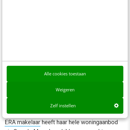
restaurant de mogelijkheid om de kaart (in dit
geval een plattegrond) te bekijken.
[[image:iens.jpg::center:1]]
Dinnersite.nl
, een andere Nederlandse
restaurantsite, maakt het mogelijk om via de
kaart naar een restaurant op zoek te gaan.
Alle cookies toestaan
[[image:dinnersite.jpg::center:1]]
Weigeren
Onroerend goed
Zelf instellen
ERA makelaar
heeft haar hele woningaanbod