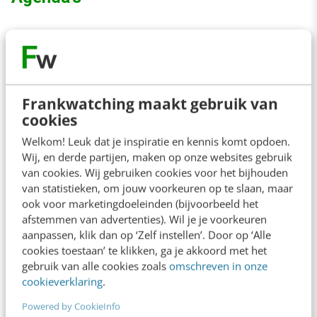
Motorevents.nl
biedt via de kaart een online
agenda voor motor evenementen.
[[image:motor.jpg::center:1]]
Frankwatching maakt gebruik van
cookies
Strandagenda.nl
biedt de online agenda voor
Welkom! Leuk dat je inspiratie en kennis komt opdoen.
Wij, en derde partijen, maken op onze websites gebruik
strandfeesten en evenementen eveneens via
van cookies. Wij gebruiken cookies voor het bijhouden
de kaart aan.
van statistieken, om jouw voorkeuren op te slaan, maar
ook voor marketingdoeleinden (bijvoorbeeld het
afstemmen van advertenties). Wil je je voorkeuren
[[image:strandagenda.jpg::center:1]]
aanpassen, klik dan op ‘Zelf instellen’. Door op ‘Alle
cookies toestaan’ te klikken, ga je akkoord met het
Partyvibes.nl
is "Mapping All Amsterdam Dance
gebruik van alle cookies zoals
omschreven in onze
cookieverklaring
.
Events!", dus daar vind je een overzicht van wat
Powered by CookieInfo
er allemaal in de
dancescene
te beleven is.