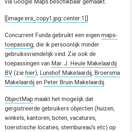
via Google Maps beschikbaar gemaakt.
[[image:era_copy1.jpg::center:1]]
Concurrent Funda gebruikt een eigen
maps-
toepassing
, die ik persoonlijk minder
gebruiksvriendelijk vind. Zie ook de
toepassingen van
Mar. J. Heule Makelaardij
BV
(zie
hier
),
Lunshof Makelaardij
,
Broersma
Makelaardij
en
Peter Bruin Makelaardij
.
ObjectMap
maakt het mogelijk dat
gergistreerde gebruikers objecten (huizen,
winkels, kantoren, boten, vacatures,
toeristische locaties, stembureau's etc) op