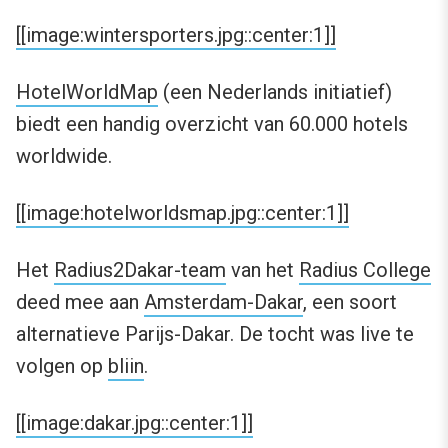
[[image:wintersporters.jpg::center:1]]
HotelWorldMap
(een Nederlands initiatief)
biedt een handig overzicht van 60.000 hotels
worldwide.
[[image:hotelworldsmap.jpg::center:1]]
Het
Radius2Dakar-team
van het
Radius College
deed mee aan
Amsterdam-Dakar
, een soort
alternatieve Parijs-Dakar. De tocht was live te
volgen op
bliin
.
[[image:dakar.jpg::center:1]]