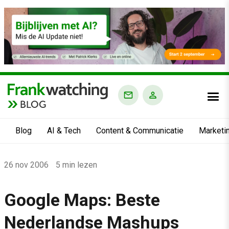
BLOG
Blog
AI & Tech
Content & Communicatie
Marketi
Home
26 nov 2006
5 min lezen
›
Blog
Google Maps: Beste
›
Nederlandse Mashups
Alle artikelen