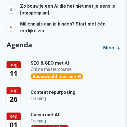
Zo bouw je een AI die het niet met je eens is
[stappenplan]
Millennials aan je binden? Start met één
eerlijke zin
Agenda
Meer
SEO & GEO met AI
aug
Online mastercourse
11
Beoordeeld met een 9!
aug
Content repurposing
26
Training
Canva met AI
sep
Training
01