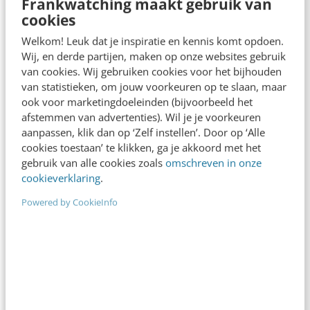
Mobile in 60 seconden [infographic]
Frankwatching maakt gebruik van
cookies
In eerdere edities van de serie Infographic Day
stonden we stil bij de activiteiten die in 60
Welkom! Leuk dat je inspiratie en kennis komt opdoen.
Wij, en derde partijen, maken op onze websites gebruik
seconden worden verricht op het…
van cookies. Wij gebruiken cookies voor het bijhouden
Bianca van de Ketterij
·
15 jaar geleden
van statistieken, om jouw voorkeuren op te slaan, maar
ook voor marketingdoeleinden (bijvoorbeeld het
afstemmen van advertenties). Wil je je voorkeuren
aanpassen, klik dan op ‘Zelf instellen’. Door op ‘Alle
cookies toestaan’ te klikken, ga je akkoord met het
gebruik van alle cookies zoals
omschreven in onze
cookieverklaring
.
Powered by CookieInfo
MARKETING
Gun ons WiFi! – #gratisWiFi