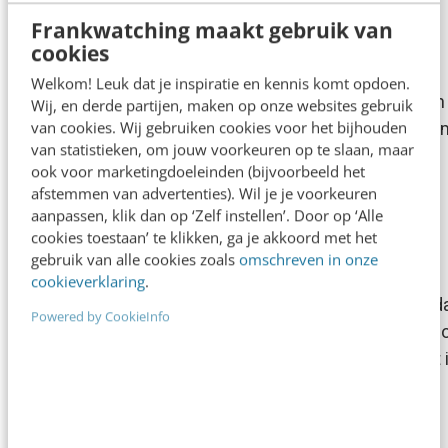
Frankwatching maakt gebruik van
cookies
KLANTCONTACT & CX
Mobiel: mooi, mooier, mooist
Welkom! Leuk dat je inspiratie en kennis komt opdoen.
[[image:mdapro1.jpg::right:1]]In de zomervakantie van
Wij, en derde partijen, maken op onze websites gebruik
van cookies. Wij gebruiken cookies voor het bijhouden
2005 ging er voor me een wereld open toen ik kenni
van statistieken, om jouw voorkeuren op te slaan, maar
met mijn eerste mobiele Pocket PC Phone of MDA…
ook voor marketingdoeleinden (bijvoorbeeld het
afstemmen van advertenties). Wil je je voorkeuren
Frank Janssen
·
20 jaar geleden
aanpassen, klik dan op ‘Zelf instellen’. Door op ‘Alle
cookies toestaan’ te klikken, ga je akkoord met het
KLANTCONTACT & CX
gebruik van alle cookies zoals
omschreven in onze
Hotspots? Hot news!
cookieverklaring
.
[[image:bloggersbox.jpg::right:1]]-- BloggersBox: vand
Powered by CookieInfo
gelezen in Frankwatching's e-mailbox -- Hotspots… h
tegenwoordig! Vandaag lazen we via een persbericht 
BloggersBox dat…
Redactie
·
20 jaar geleden