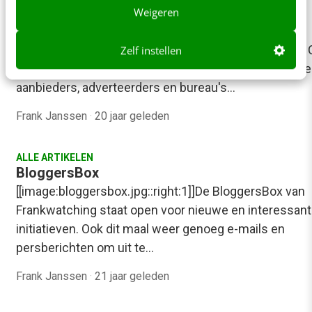
Event: Cross Media Cafe Narrowcasting
Weigeren
[[image:nc-scherm.jpg::right:1]]Gistermiddag had in
Hilversum het tweemaandelijkse event Cross Media 
Zelf instellen
plaats. Thema dit maal: narrowcasting. Een grote gro
aanbieders, adverteerders en bureau's…
Frank Janssen
·
20 jaar geleden
ALLE ARTIKELEN
BloggersBox
[[image:bloggersbox.jpg::right:1]]De BloggersBox van
Frankwatching staat open voor nieuwe en interessan
initiatieven. Ook dit maal weer genoeg e-mails en
persberichten om uit te…
Frank Janssen
·
21 jaar geleden