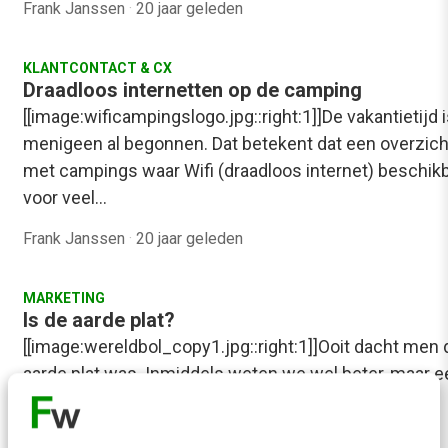
Frank Janssen
·
20 jaar geleden
KLANTCONTACT & CX
Draadloos internetten op de camping
[[image:wificampingslogo.jpg::right:1]]De vakantietijd 
menigeen al begonnen. Dat betekent dat een overzich
met campings waar Wifi (draadloos internet) beschikb
voor veel…
Frank Janssen
·
20 jaar geleden
MARKETING
Is de aarde plat?
[[image:wereldbol_copy1.jpg::right:1]]Ooit dacht men 
aarde plat was. Inmiddels weten we wel beter, maar e
nieuwe discussie komt op: virtueel kan ook…
Menno van Doorn
·
20 jaar geleden