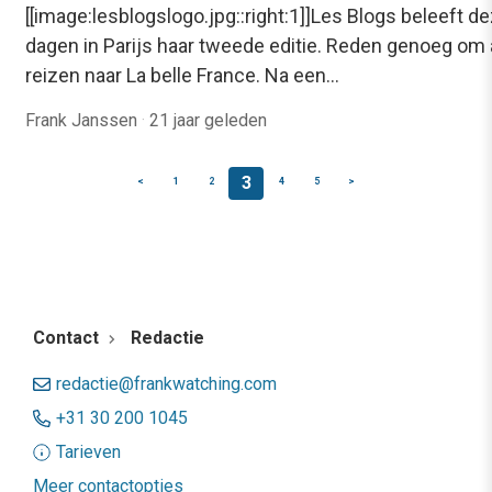
[[image:lesblogslogo.jpg::right:1]]Les Blogs beleeft d
dagen in Parijs haar tweede editie. Reden genoeg om 
reizen naar La belle France. Na een…
Frank Janssen
·
21 jaar geleden
3
<
1
2
4
5
>
Contact
Redactie
redactie@frankwatching.com
+31 30 200 1045
Tarieven
Meer contactopties